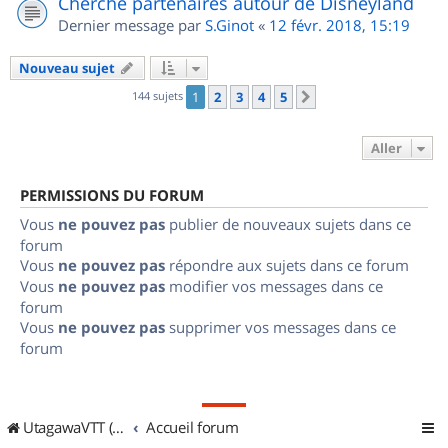
Cherche partenaires autour de Disneyland
Dernier message par
S.Ginot
«
12 févr. 2018, 15:19
Nouveau sujet
144 sujets
1
2
3
4
5
Suivant
Aller
PERMISSIONS DU FORUM
Vous
ne pouvez pas
publier de nouveaux sujets dans ce
forum
Vous
ne pouvez pas
répondre aux sujets dans ce forum
Vous
ne pouvez pas
modifier vos messages dans ce
forum
Vous
ne pouvez pas
supprimer vos messages dans ce
forum
UtagawaVTT (Randos VTT et VTTAE avec traces GPS)
Accueil forum