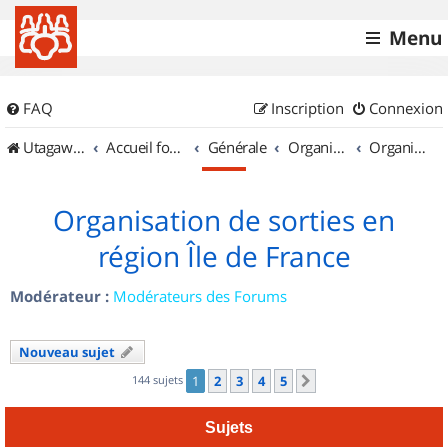
Menu
FAQ
Inscription
Connexion
UtagawaVTT (Randos VTT et VTTAE avec traces GPS)
Accueil forum
Générale
Organisation de sorties & Recherche de partenaires
Organisation de sorties en région Île de France
Organisation de sorties en
région Île de France
Modérateur :
Modérateurs des Forums
Nouveau sujet
144 sujets
1
2
3
4
5
Suivant
Sujets