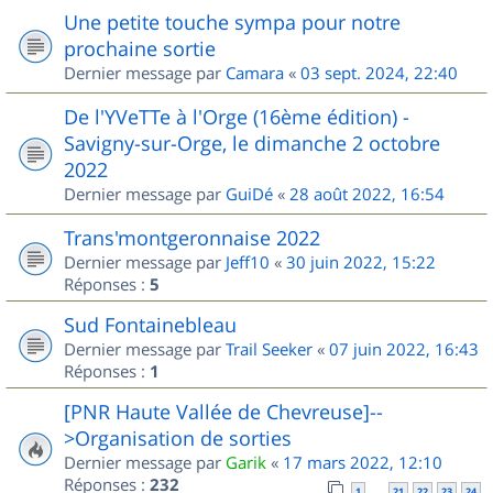
Une petite touche sympa pour notre
prochaine sortie
Dernier message par
Camara
«
03 sept. 2024, 22:40
De l'YVeTTe à l'Orge (16ème édition) -
Savigny-sur-Orge, le dimanche 2 octobre
2022
Dernier message par
GuiDé
«
28 août 2022, 16:54
Trans'montgeronnaise 2022
Dernier message par
Jeff10
«
30 juin 2022, 15:22
Réponses :
5
Sud Fontainebleau
Dernier message par
Trail Seeker
«
07 juin 2022, 16:43
Réponses :
1
[PNR Haute Vallée de Chevreuse]--
>Organisation de sorties
Dernier message par
Garik
«
17 mars 2022, 12:10
Réponses :
232
1
21
22
23
24
…