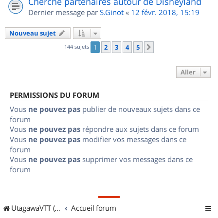
Cherche partenaires autour de Disneyland
Dernier message par
S.Ginot
«
12 févr. 2018, 15:19
Nouveau sujet
144 sujets
1
2
3
4
5
Suivant
Aller
PERMISSIONS DU FORUM
Vous
ne pouvez pas
publier de nouveaux sujets dans ce
forum
Vous
ne pouvez pas
répondre aux sujets dans ce forum
Vous
ne pouvez pas
modifier vos messages dans ce
forum
Vous
ne pouvez pas
supprimer vos messages dans ce
forum
UtagawaVTT (Randos VTT et VTTAE avec traces GPS)
Accueil forum