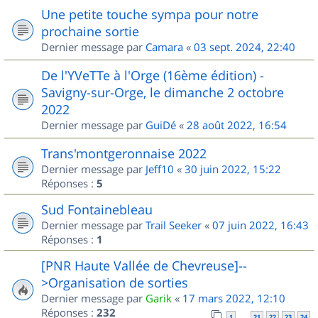
Une petite touche sympa pour notre
prochaine sortie
Dernier message par
Camara
«
03 sept. 2024, 22:40
De l'YVeTTe à l'Orge (16ème édition) -
Savigny-sur-Orge, le dimanche 2 octobre
2022
Dernier message par
GuiDé
«
28 août 2022, 16:54
Trans'montgeronnaise 2022
Dernier message par
Jeff10
«
30 juin 2022, 15:22
Réponses :
5
Sud Fontainebleau
Dernier message par
Trail Seeker
«
07 juin 2022, 16:43
Réponses :
1
[PNR Haute Vallée de Chevreuse]--
>Organisation de sorties
Dernier message par
Garik
«
17 mars 2022, 12:10
Réponses :
232
1
21
22
23
24
…