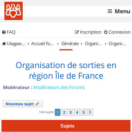
Menu
FAQ
Inscription
Connexion
UtagawaVTT (Randos VTT et VTTAE avec traces GPS)
Accueil forum
Générale
Organisation de sorties & Recherche de partenaires
Organisation de sorties en région Île de France
Organisation de sorties en
région Île de France
Modérateur :
Modérateurs des Forums
Nouveau sujet
144 sujets
1
2
3
4
5
Suivant
Sujets