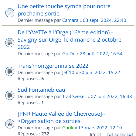
Une petite touche sympa pour notre
prochaine sortie
Dernier message par
Camara
«
03 sept. 2024, 22:40
De l'YVeTTe à l'Orge (16ème édition) -
Savigny-sur-Orge, le dimanche 2 octobre
2022
Dernier message par
GuiDé
«
28 août 2022, 16:54
Trans'montgeronnaise 2022
Dernier message par
Jeff10
«
30 juin 2022, 15:22
Réponses :
5
Sud Fontainebleau
Dernier message par
Trail Seeker
«
07 juin 2022, 16:43
Réponses :
1
[PNR Haute Vallée de Chevreuse]--
>Organisation de sorties
Dernier message par
Garik
«
17 mars 2022, 12:10
Réponses :
232
1
21
22
23
24
…