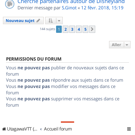
Cherche partenaires autour de Disneyland
Dernier message par
S.Ginot
«
12 févr. 2018, 15:19
Nouveau sujet
144 sujets
1
2
3
4
5
Suivant
Aller
PERMISSIONS DU FORUM
Vous
ne pouvez pas
publier de nouveaux sujets dans ce
forum
Vous
ne pouvez pas
répondre aux sujets dans ce forum
Vous
ne pouvez pas
modifier vos messages dans ce
forum
Vous
ne pouvez pas
supprimer vos messages dans ce
forum
UtagawaVTT (Randos VTT et VTTAE avec traces GPS)
Accueil forum