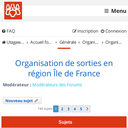
Menu
FAQ
Inscription
Connexion
UtagawaVTT (Randos VTT et VTTAE avec traces GPS)
Accueil forum
Générale
Organisation de sorties & Recherche de partenaires
Organisation de sorties en région Île de France
Organisation de sorties en
région Île de France
Modérateur :
Modérateurs des Forums
Nouveau sujet
144 sujets
1
2
3
4
5
Suivant
Sujets