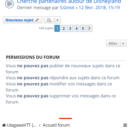
Cherche partenaires autour de Disneyland
Dernier message par
S.Ginot
«
12 févr. 2018, 15:19
Nouveau sujet
144 sujets
1
2
3
4
5
Suivant
Aller
PERMISSIONS DU FORUM
Vous
ne pouvez pas
publier de nouveaux sujets dans ce
forum
Vous
ne pouvez pas
répondre aux sujets dans ce forum
Vous
ne pouvez pas
modifier vos messages dans ce
forum
Vous
ne pouvez pas
supprimer vos messages dans ce
forum
UtagawaVTT (Randos VTT et VTTAE avec traces GPS)
Accueil forum