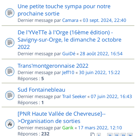
Une petite touche sympa pour notre
prochaine sortie
Dernier message par
Camara
«
03 sept. 2024, 22:40
De l'YVeTTe à l'Orge (16ème édition) -
Savigny-sur-Orge, le dimanche 2 octobre
2022
Dernier message par
GuiDé
«
28 août 2022, 16:54
Trans'montgeronnaise 2022
Dernier message par
Jeff10
«
30 juin 2022, 15:22
Réponses :
5
Sud Fontainebleau
Dernier message par
Trail Seeker
«
07 juin 2022, 16:43
Réponses :
1
[PNR Haute Vallée de Chevreuse]--
>Organisation de sorties
Dernier message par
Garik
«
17 mars 2022, 12:10
Réponses :
232
1
21
22
23
24
…