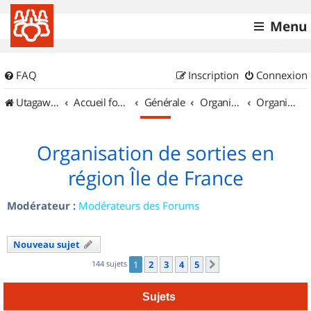
Menu
FAQ
Inscription
Connexion
UtagawaVTT (Randos VTT et VTTAE avec traces GPS)
Accueil forum
Générale
Organisation de sorties & Recherche de partenaires
Organisation de sorties en région Île de France
Organisation de sorties en
région Île de France
Modérateur :
Modérateurs des Forums
Nouveau sujet
144 sujets
1
2
3
4
5
Suivant
Sujets