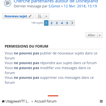
Cherche partenaires autour de Disneyland
Dernier message par
S.Ginot
«
12 févr. 2018, 15:19
Nouveau sujet
144 sujets
1
2
3
4
5
Suivant
Aller
PERMISSIONS DU FORUM
Vous
ne pouvez pas
publier de nouveaux sujets dans ce
forum
Vous
ne pouvez pas
répondre aux sujets dans ce forum
Vous
ne pouvez pas
modifier vos messages dans ce
forum
Vous
ne pouvez pas
supprimer vos messages dans ce
forum
UtagawaVTT (Randos VTT et VTTAE avec traces GPS)
Accueil forum