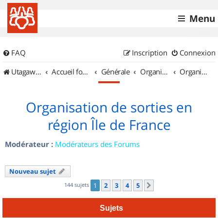
Menu
FAQ
Inscription
Connexion
UtagawaVTT (Randos VTT et VTTAE avec traces GPS)
Accueil forum
Générale
Organisation de sorties & Recherche de partenaires
Organisation de sorties en région Île de France
Organisation de sorties en
région Île de France
Modérateur :
Modérateurs des Forums
Nouveau sujet
144 sujets
1
2
3
4
5
Suivant
Sujets