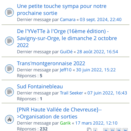
Une petite touche sympa pour notre
prochaine sortie
Dernier message par
Camara
«
03 sept. 2024, 22:40
De l'YVeTTe à l'Orge (16ème édition) -
Savigny-sur-Orge, le dimanche 2 octobre
2022
Dernier message par
GuiDé
«
28 août 2022, 16:54
Trans'montgeronnaise 2022
Dernier message par
Jeff10
«
30 juin 2022, 15:22
Réponses :
5
Sud Fontainebleau
Dernier message par
Trail Seeker
«
07 juin 2022, 16:43
Réponses :
1
[PNR Haute Vallée de Chevreuse]--
>Organisation de sorties
Dernier message par
Garik
«
17 mars 2022, 12:10
Réponses :
232
1
21
22
23
24
…