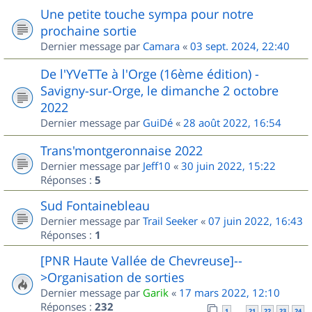
Une petite touche sympa pour notre
prochaine sortie
Dernier message par
Camara
«
03 sept. 2024, 22:40
De l'YVeTTe à l'Orge (16ème édition) -
Savigny-sur-Orge, le dimanche 2 octobre
2022
Dernier message par
GuiDé
«
28 août 2022, 16:54
Trans'montgeronnaise 2022
Dernier message par
Jeff10
«
30 juin 2022, 15:22
Réponses :
5
Sud Fontainebleau
Dernier message par
Trail Seeker
«
07 juin 2022, 16:43
Réponses :
1
[PNR Haute Vallée de Chevreuse]--
>Organisation de sorties
Dernier message par
Garik
«
17 mars 2022, 12:10
Réponses :
232
1
21
22
23
24
…