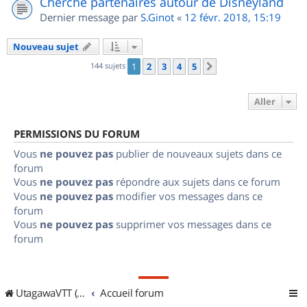
Cherche partenaires autour de Disneyland
Dernier message par
S.Ginot
«
12 févr. 2018, 15:19
Nouveau sujet
144 sujets
1
2
3
4
5
Suivant
Aller
PERMISSIONS DU FORUM
Vous
ne pouvez pas
publier de nouveaux sujets dans ce
forum
Vous
ne pouvez pas
répondre aux sujets dans ce forum
Vous
ne pouvez pas
modifier vos messages dans ce
forum
Vous
ne pouvez pas
supprimer vos messages dans ce
forum
UtagawaVTT (Randos VTT et VTTAE avec traces GPS)
Accueil forum