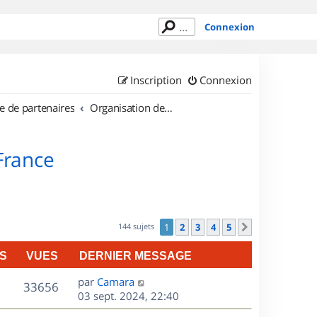
Connexion
Inscription
Connexion
e de partenaires
Organisation de sorties en région Île de France
 France
144 sujets
1
2
3
4
5
Suivant
S
VUES
DERNIER MESSAGE
D
par
Camara
V
33656
e
03 sept. 2024, 22:40
r
u