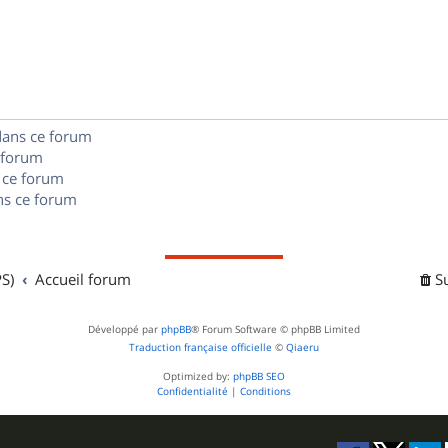
o
s
s
p
n
e
o
s
s
n
e
dans ce forum
s
s
 forum
e
 ce forum
s ce forum
s
S)
Accueil forum
S
Développé par
phpBB
® Forum Software © phpBB Limited
Traduction française officielle
©
Qiaeru
Optimized by:
phpBB SEO
Confidentialité
|
Conditions