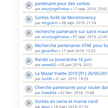
partenaire pour des sorties
par
arturjorgeFreitas
»
17 sept. 2019, 23:02
Sorties forêt de Montmorency
par
micguerin
»
08 sept. 2019, 21:54
recherche partenaire sur saint maur
par
arturjorgeFreitas
»
07 sept. 2019, 22:43
Recherche partenaires VTAE pour ba
par
gerardfun
»
17 août 2019, 12:25
Rando La Jovacienne 16 juin
par
sweed92
»
03 juin 2019, 20:51
La Mazar'Yvette 2019 [91] 26/05/20
par
GuiDé
»
21 avr. 2019, 19:29
Cherche partenaires pour rouler dan
par
Dada666
»
02 févr. 2018, 15:48
Sorties en seine et marne nord
par
douy
»
18 mars 2018, 01:52