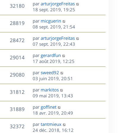
e
i
m
D
par
arturjorgeFreitas
s
e
V
32180
e
e
e
18 sept. 2019, 19:25
a
s
r
s
r
u
g
m
D
par
micguerin
s
n
e
V
28819
e
e
e
08 sept. 2019, 21:54
a
i
s
r
u
g
e
s
D
par
arturjorgeFreitas
s
n
e
r
V
28472
e
e
07 sept. 2019, 22:43
a
i
m
r
u
g
e
e
s
D
par
gerardfun
n
e
r
V
s
29014
e
e
17 août 2019, 12:25
i
m
s
r
u
e
e
a
s
D
par
sweed92
n
r
V
s
29080
g
e
e
03 juin 2019, 20:51
i
m
s
e
r
u
e
e
a
s
D
par
markitos
n
r
V
s
31812
g
e
e
09 mai 2019, 13:43
i
m
s
e
r
u
e
e
a
s
D
par
goffinet
n
r
V
s
31889
g
e
e
18 avr. 2019, 20:49
i
m
s
e
r
u
e
e
a
s
D
par
tantmieux
n
r
V
s
32372
g
e
e
24 déc. 2018, 16:12
i
m
s
e