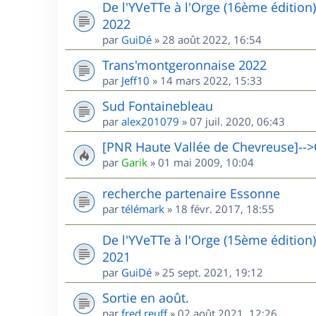
De l'YVeTTe à l'Orge (16ème édition
2022
par
GuiDé
»
28 août 2022, 16:54
Trans'montgeronnaise 2022
par
Jeff10
»
14 mars 2022, 15:33
Sud Fontainebleau
par
alex201079
»
07 juil. 2020, 06:43
[PNR Haute Vallée de Chevreuse]-->
par
Garik
»
01 mai 2009, 10:04
recherche partenaire Essonne
par
télémark
»
18 févr. 2017, 18:55
De l'YVeTTe à l'Orge (15ème édition
2021
par
GuiDé
»
25 sept. 2021, 19:12
Sortie en août.
par
fred.reuff
»
02 août 2021, 12:26