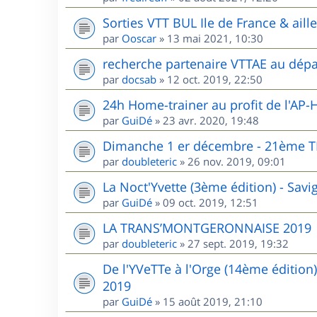
Sorties VTT BUL Ile de France & aill
par
Ooscar
»
13 mai 2021, 10:30
recherche partenaire VTTAE au dépa
par
docsab
»
12 oct. 2019, 22:50
24h Home-trainer au profit de l'AP-
par
GuiDé
»
23 avr. 2020, 19:48
Dimanche 1 er décembre - 21èm
par
doubleteric
»
26 nov. 2019, 09:01
La Noct'Yvette (3ème édition) - Sav
par
GuiDé
»
09 oct. 2019, 12:51
LA TRANS’MONTGERONNAISE 2019
par
doubleteric
»
27 sept. 2019, 19:32
De l'YVeTTe à l'Orge (14ème édition
2019
par
GuiDé
»
15 août 2019, 21:10