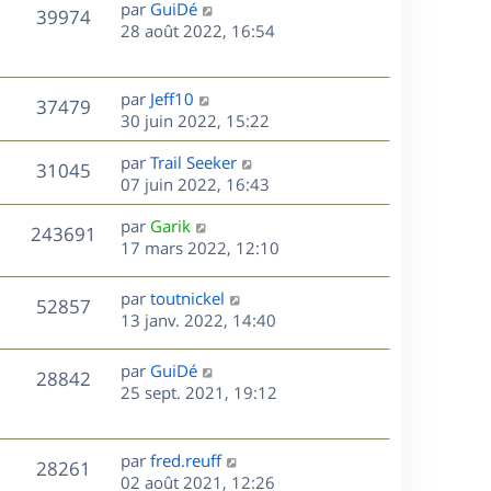
D
par
GuiDé
n
V
39974
e
e
28 août 2022, 16:54
i
r
u
e
s
n
r
e
i
m
D
par
Jeff10
V
37479
e
e
e
30 juin 2022, 15:22
s
r
s
r
u
m
D
par
Trail Seeker
s
n
V
31045
e
e
e
07 juin 2022, 16:43
a
i
s
r
u
g
e
s
D
par
Garik
s
n
e
r
V
243691
e
e
17 mars 2022, 12:10
a
i
m
r
u
g
e
e
s
n
e
r
s
D
par
toutnickel
V
52857
e
i
m
s
e
13 janv. 2022, 14:40
e
e
a
r
u
s
r
s
g
n
D
par
GuiDé
V
28842
m
s
e
e
i
e
25 sept. 2021, 19:12
e
a
e
r
u
s
s
g
r
n
s
e
m
e
i
D
par
fred.reuff
V
a
28261
e
e
e
02 août 2021, 12:26
g