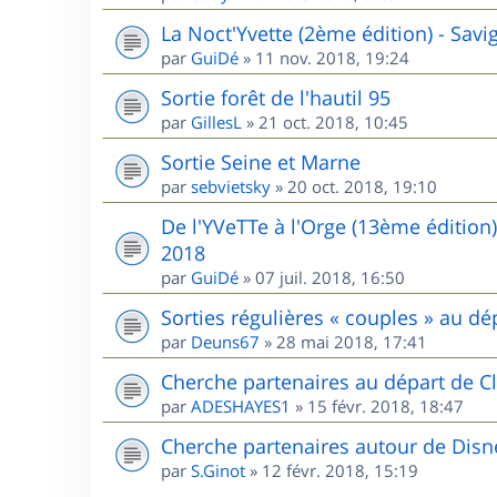
La Noct'Yvette (2ème édition) - Sav
par
GuiDé
»
11 nov. 2018, 19:24
Sortie forêt de l'hautil 95
par
GillesL
»
21 oct. 2018, 10:45
Sortie Seine et Marne
par
sebvietsky
»
20 oct. 2018, 19:10
De l'YVeTTe à l'Orge (13ème édition
2018
par
GuiDé
»
07 juil. 2018, 16:50
Sorties régulières « couples » au 
par
Deuns67
»
28 mai 2018, 17:41
Cherche partenaires au départ de Cl
par
ADESHAYES1
»
15 févr. 2018, 18:47
Cherche partenaires autour de Disn
par
S.Ginot
»
12 févr. 2018, 15:19