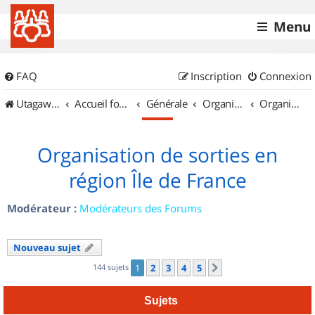
Menu
FAQ
Inscription
Connexion
UtagawaVTT (Randos VTT et VTTAE avec traces GPS)
Accueil forum
Générale
Organisation de sorties & Recherche de partenaires
Organisation de sorties en région Île de France
Organisation de sorties en
région Île de France
Modérateur :
Modérateurs des Forums
Nouveau sujet
144 sujets
1
2
3
4
5
Suivant
Sujets