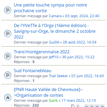
Une petite touche sympa pour notre
prochaine sortie
Dernier message par
Camara
«
03 sept. 2024, 22:40
De l'YVeTTe à l'Orge (16ème édition) -
Savigny-sur-Orge, le dimanche 2 octobre
2022
Dernier message par
GuiDé
«
28 août 2022, 16:54
Trans'montgeronnaise 2022
Dernier message par
Jeff10
«
30 juin 2022, 15:22
Réponses :
5
Sud Fontainebleau
Dernier message par
Trail Seeker
«
07 juin 2022, 16:43
Réponses :
1
[PNR Haute Vallée de Chevreuse]--
>Organisation de sorties
Dernier message par
Garik
«
17 mars 2022, 12:10
Réponses :
232
1
21
22
23
24
…