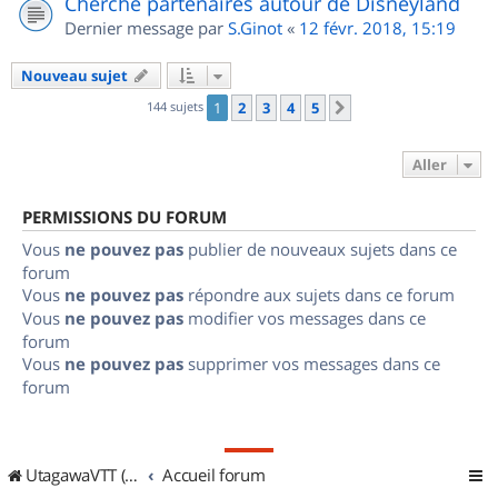
Cherche partenaires autour de Disneyland
Dernier message par
S.Ginot
«
12 févr. 2018, 15:19
Nouveau sujet
144 sujets
1
2
3
4
5
Suivant
Aller
PERMISSIONS DU FORUM
Vous
ne pouvez pas
publier de nouveaux sujets dans ce
forum
Vous
ne pouvez pas
répondre aux sujets dans ce forum
Vous
ne pouvez pas
modifier vos messages dans ce
forum
Vous
ne pouvez pas
supprimer vos messages dans ce
forum
UtagawaVTT (Randos VTT et VTTAE avec traces GPS)
Accueil forum