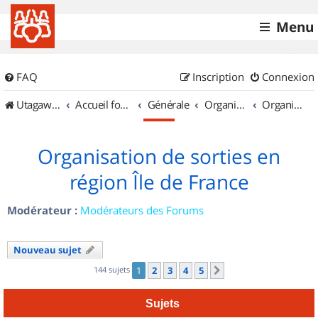
Menu
FAQ
Inscription
Connexion
UtagawaVTT (Randos VTT et VTTAE avec traces GPS)
Accueil forum
Générale
Organisation de sorties & Recherche de partenaires
Organisation de sorties en région Île de France
Organisation de sorties en
région Île de France
Modérateur :
Modérateurs des Forums
Nouveau sujet
144 sujets
1
2
3
4
5
Suivant
Sujets