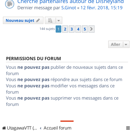
Cherche partenaires autour de Disneyland
Dernier message par
S.Ginot
«
12 févr. 2018, 15:19
Nouveau sujet
144 sujets
1
2
3
4
5
Suivant
Aller
PERMISSIONS DU FORUM
Vous
ne pouvez pas
publier de nouveaux sujets dans ce
forum
Vous
ne pouvez pas
répondre aux sujets dans ce forum
Vous
ne pouvez pas
modifier vos messages dans ce
forum
Vous
ne pouvez pas
supprimer vos messages dans ce
forum
UtagawaVTT (Randos VTT et VTTAE avec traces GPS)
Accueil forum