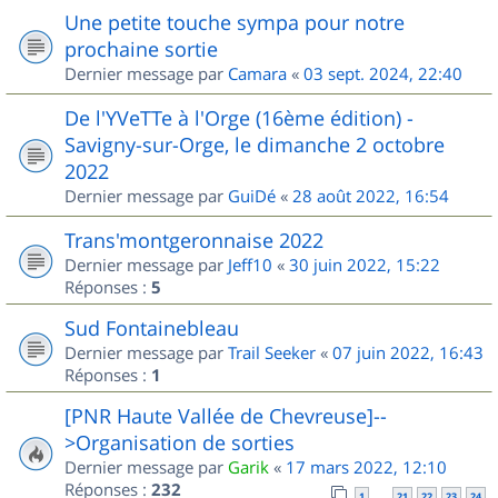
Une petite touche sympa pour notre
prochaine sortie
Dernier message par
Camara
«
03 sept. 2024, 22:40
De l'YVeTTe à l'Orge (16ème édition) -
Savigny-sur-Orge, le dimanche 2 octobre
2022
Dernier message par
GuiDé
«
28 août 2022, 16:54
Trans'montgeronnaise 2022
Dernier message par
Jeff10
«
30 juin 2022, 15:22
Réponses :
5
Sud Fontainebleau
Dernier message par
Trail Seeker
«
07 juin 2022, 16:43
Réponses :
1
[PNR Haute Vallée de Chevreuse]--
>Organisation de sorties
Dernier message par
Garik
«
17 mars 2022, 12:10
Réponses :
232
1
21
22
23
24
…