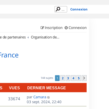
Connexion
Inscription
Connexion
e de partenaires
Organisation de sorties en région Île de France
 France
144 sujets
1
2
3
4
5
Suivant
S
VUES
DERNIER MESSAGE
D
par
Camara
V
33674
e
03 sept. 2024, 22:40
r
u