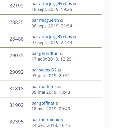
e
i
m
D
par
arturjorgeFreitas
s
e
V
32192
e
e
e
18 sept. 2019, 19:25
a
s
r
s
r
u
g
m
D
par
micguerin
s
n
e
V
28835
e
e
e
08 sept. 2019, 21:54
a
i
s
r
u
g
e
s
D
par
arturjorgeFreitas
s
n
e
r
V
28488
e
e
07 sept. 2019, 22:43
a
i
m
r
u
g
e
e
s
D
par
gerardfun
n
e
r
V
s
29035
e
e
17 août 2019, 12:25
i
m
s
r
u
e
e
a
s
D
par
sweed92
n
r
V
s
29092
g
e
e
03 juin 2019, 20:51
i
m
s
e
r
u
e
e
a
s
D
par
markitos
n
r
V
s
31818
g
e
e
09 mai 2019, 13:43
i
m
s
e
r
u
e
e
a
s
D
par
goffinet
n
r
V
s
31902
g
e
e
18 avr. 2019, 20:49
i
m
s
e
r
u
e
e
a
s
D
par
tantmieux
n
r
V
s
32395
g
e
e
24 déc. 2018, 16:12
i
m
s
e