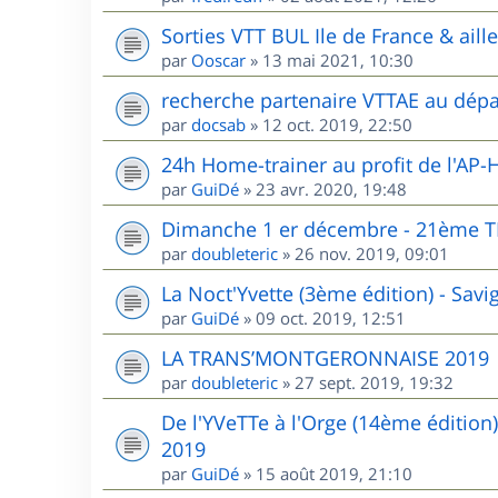
Sorties VTT BUL Ile de France & aill
par
Ooscar
»
13 mai 2021, 10:30
recherche partenaire VTTAE au dépa
par
docsab
»
12 oct. 2019, 22:50
24h Home-trainer au profit de l'AP-
par
GuiDé
»
23 avr. 2020, 19:48
Dimanche 1 er décembre - 21èm
par
doubleteric
»
26 nov. 2019, 09:01
La Noct'Yvette (3ème édition) - Sav
par
GuiDé
»
09 oct. 2019, 12:51
LA TRANS’MONTGERONNAISE 2019
par
doubleteric
»
27 sept. 2019, 19:32
De l'YVeTTe à l'Orge (14ème édition
2019
par
GuiDé
»
15 août 2019, 21:10