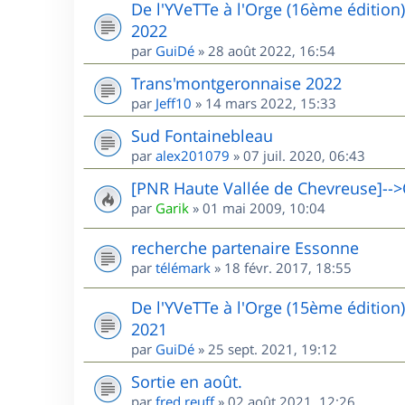
De l'YVeTTe à l'Orge (16ème édition
2022
par
GuiDé
»
28 août 2022, 16:54
Trans'montgeronnaise 2022
par
Jeff10
»
14 mars 2022, 15:33
Sud Fontainebleau
par
alex201079
»
07 juil. 2020, 06:43
[PNR Haute Vallée de Chevreuse]-->
par
Garik
»
01 mai 2009, 10:04
recherche partenaire Essonne
par
télémark
»
18 févr. 2017, 18:55
De l'YVeTTe à l'Orge (15ème édition
2021
par
GuiDé
»
25 sept. 2021, 19:12
Sortie en août.
par
fred.reuff
»
02 août 2021, 12:26