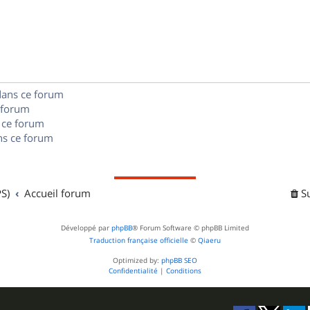
o
s
s
p
n
e
o
s
s
n
e
dans ce forum
s
s
 forum
e
 ce forum
s ce forum
s
S)
Accueil forum
S
Développé par
phpBB
® Forum Software © phpBB Limited
Traduction française officielle
©
Qiaeru
Optimized by:
phpBB SEO
Confidentialité
|
Conditions