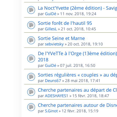
La Noct'Yvette (2ème édition) - Sav
par
GuiDé
»
11 nov. 2018, 19:24
Sortie forêt de l'hautil 95
par
GillesL
»
21 oct. 2018, 10:45
Sortie Seine et Marne
par
sebvietsky
»
20 oct. 2018, 19:10
De l'YVeTTe à l'Orge (13ème édition
2018
par
GuiDé
»
07 juil. 2018, 16:50
Sorties régulières « couples » au 
par
Deuns67
»
28 mai 2018, 17:41
Cherche partenaires au départ de Cl
par
ADESHAYES1
»
15 févr. 2018, 18:47
Cherche partenaires autour de Disn
par
S.Ginot
»
12 févr. 2018, 15:19