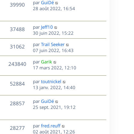
D
par
GuiDé
n
V
39990
e
e
28 août 2022, 16:54
i
r
u
e
s
n
r
e
i
m
D
par
Jeff10
V
37488
e
e
e
30 juin 2022, 15:22
s
r
s
r
u
m
D
par
Trail Seeker
s
n
V
31062
e
e
e
07 juin 2022, 16:43
a
i
s
r
u
g
e
s
D
par
Garik
s
n
e
r
V
243840
e
e
17 mars 2022, 12:10
a
i
m
r
u
g
e
e
s
n
e
r
s
D
par
toutnickel
V
52884
e
i
m
s
e
13 janv. 2022, 14:40
e
e
a
r
u
s
r
s
g
n
D
par
GuiDé
V
28857
m
s
e
e
i
e
25 sept. 2021, 19:12
e
a
e
r
u
s
s
g
r
n
s
e
m
e
i
D
par
fred.reuff
V
a
28277
e
e
e
02 août 2021, 12:26
g