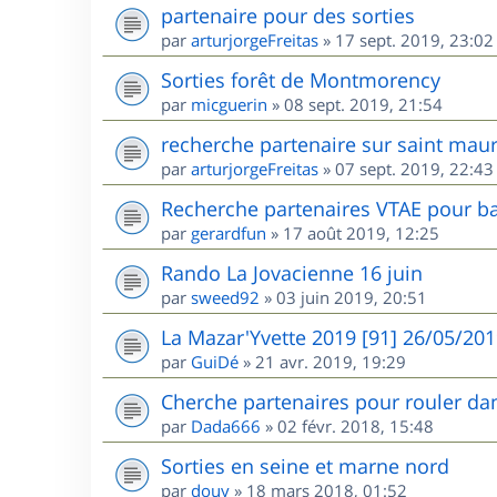
partenaire pour des sorties
par
arturjorgeFreitas
»
17 sept. 2019, 23:02
Sorties forêt de Montmorency
par
micguerin
»
08 sept. 2019, 21:54
recherche partenaire sur saint maur
par
arturjorgeFreitas
»
07 sept. 2019, 22:43
Recherche partenaires VTAE pour ba
par
gerardfun
»
17 août 2019, 12:25
Rando La Jovacienne 16 juin
par
sweed92
»
03 juin 2019, 20:51
La Mazar'Yvette 2019 [91] 26/05/20
par
GuiDé
»
21 avr. 2019, 19:29
Cherche partenaires pour rouler dan
par
Dada666
»
02 févr. 2018, 15:48
Sorties en seine et marne nord
par
douy
»
18 mars 2018, 01:52