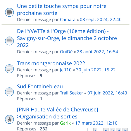
Une petite touche sympa pour notre
prochaine sortie
Dernier message par
Camara
«
03 sept. 2024, 22:40
De l'YVeTTe à l'Orge (16ème édition) -
Savigny-sur-Orge, le dimanche 2 octobre
2022
Dernier message par
GuiDé
«
28 août 2022, 16:54
Trans'montgeronnaise 2022
Dernier message par
Jeff10
«
30 juin 2022, 15:22
Réponses :
5
Sud Fontainebleau
Dernier message par
Trail Seeker
«
07 juin 2022, 16:43
Réponses :
1
[PNR Haute Vallée de Chevreuse]--
>Organisation de sorties
Dernier message par
Garik
«
17 mars 2022, 12:10
Réponses :
232
1
21
22
23
24
…