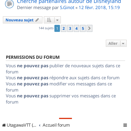
Cherche partenaires autour de Disneyland
Dernier message par
S.Ginot
«
12 févr. 2018, 15:19
Nouveau sujet
144 sujets
1
2
3
4
5
Suivant
Aller
PERMISSIONS DU FORUM
Vous
ne pouvez pas
publier de nouveaux sujets dans ce
forum
Vous
ne pouvez pas
répondre aux sujets dans ce forum
Vous
ne pouvez pas
modifier vos messages dans ce
forum
Vous
ne pouvez pas
supprimer vos messages dans ce
forum
UtagawaVTT (Randos VTT et VTTAE avec traces GPS)
Accueil forum