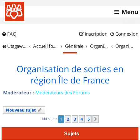
Menu
FAQ
Inscription
Connexion
UtagawaVTT (Randos VTT et VTTAE avec traces GPS)
Accueil forum
Générale
Organisation de sorties & Recherche de partenaires
Organisation de sorties en région Île de France
Organisation de sorties en
région Île de France
Modérateur :
Modérateurs des Forums
Nouveau sujet
144 sujets
1
2
3
4
5
Suivant
Sujets