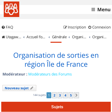
Menu
FAQ
Inscription
Connexion
UtagawaVTT (Randos VTT et VTTAE avec traces GPS)
Accueil forum
Générale
Organisation de sorties & Recherche de partenaires
Organisation de sorties en région Île de France
Organisation de sorties en
région Île de France
Modérateur :
Modérateurs des Forums
Nouveau sujet
144 sujets
1
2
3
4
5
Suivant
Sujets