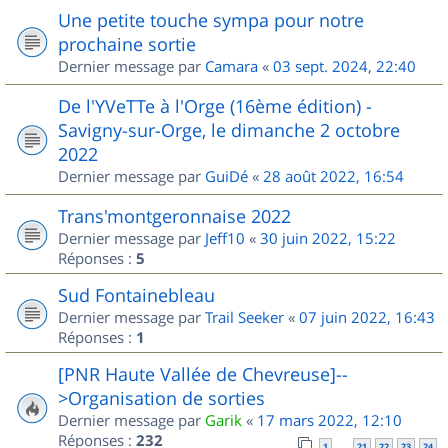
Une petite touche sympa pour notre
prochaine sortie
Dernier message par
Camara
«
03 sept. 2024, 22:40
De l'YVeTTe à l'Orge (16ème édition) -
Savigny-sur-Orge, le dimanche 2 octobre
2022
Dernier message par
GuiDé
«
28 août 2022, 16:54
Trans'montgeronnaise 2022
Dernier message par
Jeff10
«
30 juin 2022, 15:22
Réponses :
5
Sud Fontainebleau
Dernier message par
Trail Seeker
«
07 juin 2022, 16:43
Réponses :
1
[PNR Haute Vallée de Chevreuse]--
>Organisation de sorties
Dernier message par
Garik
«
17 mars 2022, 12:10
Réponses :
232
1
21
22
23
24
…