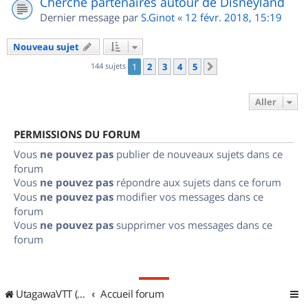
Cherche partenaires autour de Disneyland
Dernier message par
S.Ginot
«
12 févr. 2018, 15:19
Nouveau sujet
144 sujets
1
2
3
4
5
Suivant
Aller
PERMISSIONS DU FORUM
Vous
ne pouvez pas
publier de nouveaux sujets dans ce
forum
Vous
ne pouvez pas
répondre aux sujets dans ce forum
Vous
ne pouvez pas
modifier vos messages dans ce
forum
Vous
ne pouvez pas
supprimer vos messages dans ce
forum
UtagawaVTT (Randos VTT et VTTAE avec traces GPS)
Accueil forum