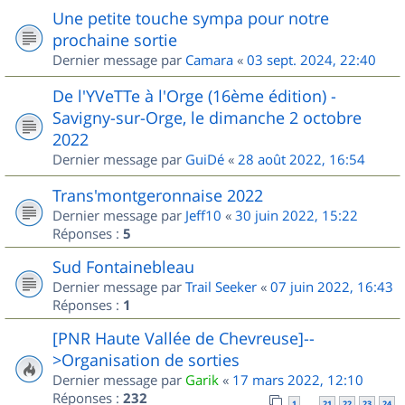
Une petite touche sympa pour notre
prochaine sortie
Dernier message par
Camara
«
03 sept. 2024, 22:40
De l'YVeTTe à l'Orge (16ème édition) -
Savigny-sur-Orge, le dimanche 2 octobre
2022
Dernier message par
GuiDé
«
28 août 2022, 16:54
Trans'montgeronnaise 2022
Dernier message par
Jeff10
«
30 juin 2022, 15:22
Réponses :
5
Sud Fontainebleau
Dernier message par
Trail Seeker
«
07 juin 2022, 16:43
Réponses :
1
[PNR Haute Vallée de Chevreuse]--
>Organisation de sorties
Dernier message par
Garik
«
17 mars 2022, 12:10
Réponses :
232
1
21
22
23
24
…