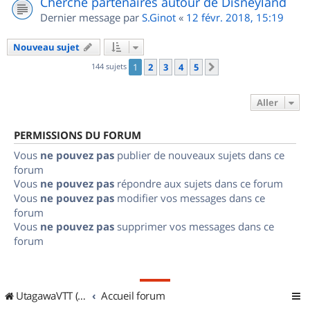
Cherche partenaires autour de Disneyland
Dernier message par
S.Ginot
«
12 févr. 2018, 15:19
Nouveau sujet
144 sujets
1
2
3
4
5
Suivant
Aller
PERMISSIONS DU FORUM
Vous
ne pouvez pas
publier de nouveaux sujets dans ce
forum
Vous
ne pouvez pas
répondre aux sujets dans ce forum
Vous
ne pouvez pas
modifier vos messages dans ce
forum
Vous
ne pouvez pas
supprimer vos messages dans ce
forum
UtagawaVTT (Randos VTT et VTTAE avec traces GPS)
Accueil forum