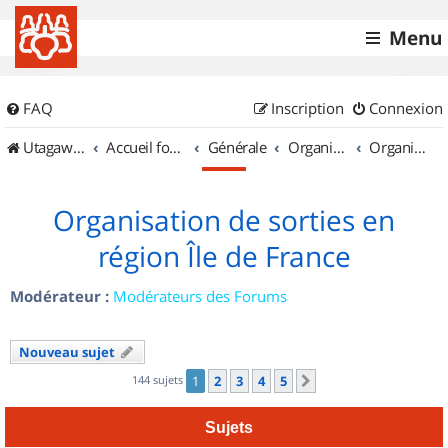
Menu
FAQ
Inscription
Connexion
UtagawaVTT (Randos VTT et VTTAE avec traces GPS)
Accueil forum
Générale
Organisation de sorties & Recherche de partenaires
Organisation de sorties en région Île de France
Organisation de sorties en
région Île de France
Modérateur :
Modérateurs des Forums
Nouveau sujet
144 sujets
1
2
3
4
5
Suivant
Sujets