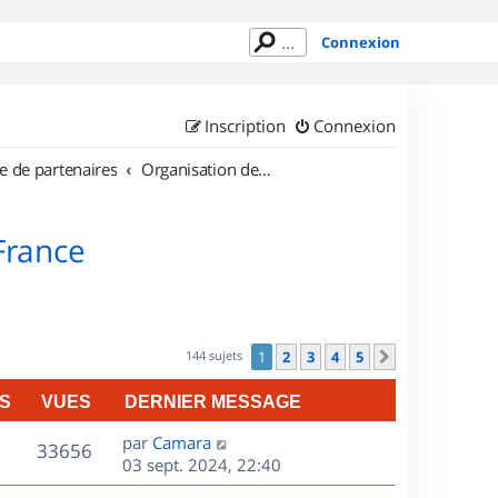
Connexion
Inscription
Connexion
e de partenaires
Organisation de sorties en région Île de France
 France
144 sujets
1
2
3
4
5
Suivant
S
VUES
DERNIER MESSAGE
D
par
Camara
V
33656
e
03 sept. 2024, 22:40
r
u