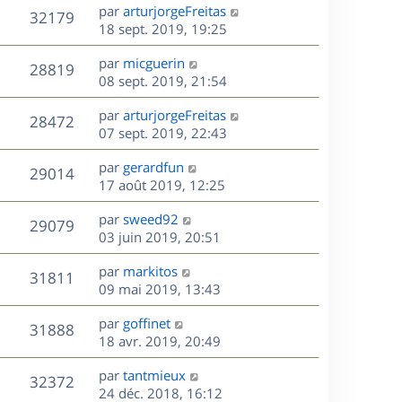
e
i
m
D
par
arturjorgeFreitas
s
e
V
32179
e
e
e
18 sept. 2019, 19:25
a
s
r
s
r
u
g
m
D
par
micguerin
s
n
e
V
28819
e
e
e
08 sept. 2019, 21:54
a
i
s
r
u
g
e
s
D
par
arturjorgeFreitas
s
n
e
r
V
28472
e
e
07 sept. 2019, 22:43
a
i
m
r
u
g
e
e
s
D
par
gerardfun
n
e
r
V
s
29014
e
e
17 août 2019, 12:25
i
m
s
r
u
e
e
a
s
D
par
sweed92
n
r
V
s
29079
g
e
e
03 juin 2019, 20:51
i
m
s
e
r
u
e
e
a
s
D
par
markitos
n
r
V
s
31811
g
e
e
09 mai 2019, 13:43
i
m
s
e
r
u
e
e
a
s
D
par
goffinet
n
r
V
s
31888
g
e
e
18 avr. 2019, 20:49
i
m
s
e
r
u
e
e
a
s
D
par
tantmieux
n
r
V
s
32372
g
e
e
24 déc. 2018, 16:12
i
m
s
e