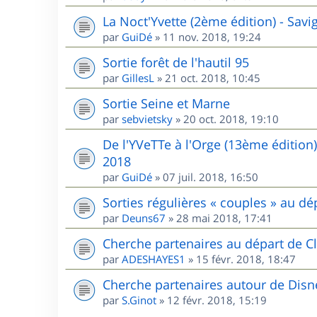
La Noct'Yvette (2ème édition) - Sav
par
GuiDé
»
11 nov. 2018, 19:24
Sortie forêt de l'hautil 95
par
GillesL
»
21 oct. 2018, 10:45
Sortie Seine et Marne
par
sebvietsky
»
20 oct. 2018, 19:10
De l'YVeTTe à l'Orge (13ème édition
2018
par
GuiDé
»
07 juil. 2018, 16:50
Sorties régulières « couples » au 
par
Deuns67
»
28 mai 2018, 17:41
Cherche partenaires au départ de Cl
par
ADESHAYES1
»
15 févr. 2018, 18:47
Cherche partenaires autour de Disn
par
S.Ginot
»
12 févr. 2018, 15:19