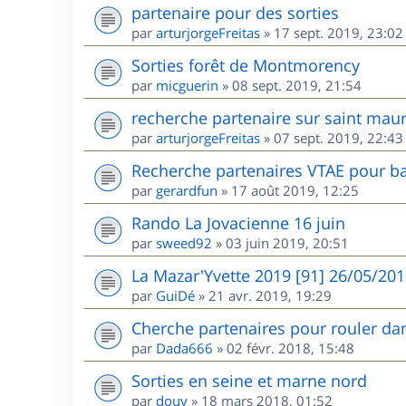
partenaire pour des sorties
par
arturjorgeFreitas
»
17 sept. 2019, 23:02
Sorties forêt de Montmorency
par
micguerin
»
08 sept. 2019, 21:54
recherche partenaire sur saint maur
par
arturjorgeFreitas
»
07 sept. 2019, 22:43
Recherche partenaires VTAE pour ba
par
gerardfun
»
17 août 2019, 12:25
Rando La Jovacienne 16 juin
par
sweed92
»
03 juin 2019, 20:51
La Mazar'Yvette 2019 [91] 26/05/20
par
GuiDé
»
21 avr. 2019, 19:29
Cherche partenaires pour rouler dan
par
Dada666
»
02 févr. 2018, 15:48
Sorties en seine et marne nord
par
douy
»
18 mars 2018, 01:52