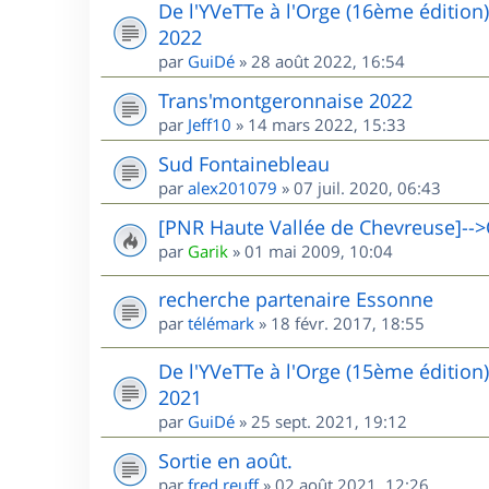
De l'YVeTTe à l'Orge (16ème édition
2022
par
GuiDé
»
28 août 2022, 16:54
Trans'montgeronnaise 2022
par
Jeff10
»
14 mars 2022, 15:33
Sud Fontainebleau
par
alex201079
»
07 juil. 2020, 06:43
[PNR Haute Vallée de Chevreuse]-->
par
Garik
»
01 mai 2009, 10:04
recherche partenaire Essonne
par
télémark
»
18 févr. 2017, 18:55
De l'YVeTTe à l'Orge (15ème édition
2021
par
GuiDé
»
25 sept. 2021, 19:12
Sortie en août.
par
fred.reuff
»
02 août 2021, 12:26