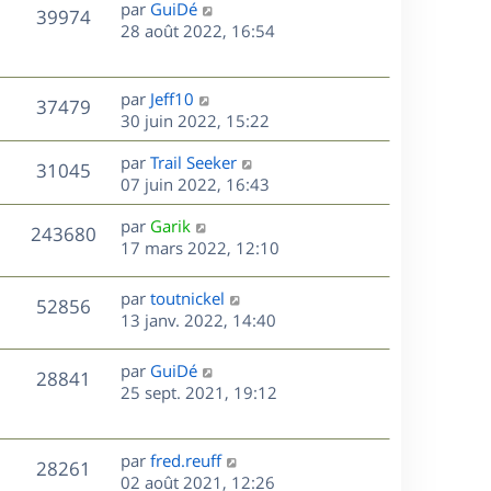
D
par
GuiDé
n
V
39974
e
e
28 août 2022, 16:54
i
r
u
e
s
n
r
e
i
m
D
par
Jeff10
V
37479
e
e
e
30 juin 2022, 15:22
s
r
s
r
u
m
D
par
Trail Seeker
s
n
V
31045
e
e
e
07 juin 2022, 16:43
a
i
s
r
u
g
e
s
D
par
Garik
s
n
e
r
V
243680
e
e
17 mars 2022, 12:10
a
i
m
r
u
g
e
e
s
n
e
r
s
D
par
toutnickel
V
52856
e
i
m
s
e
13 janv. 2022, 14:40
e
e
a
r
u
s
r
s
g
n
D
par
GuiDé
V
28841
m
s
e
e
i
e
25 sept. 2021, 19:12
e
a
e
r
u
s
s
g
r
n
s
e
m
e
i
D
par
fred.reuff
V
a
28261
e
e
e
02 août 2021, 12:26
g