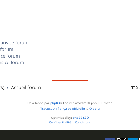
o
s
s
p
n
e
o
s
s
n
e
dans ce forum
s
s
 forum
e
 ce forum
s ce forum
s
S)
Accueil forum
S
Développé par
phpBB
® Forum Software © phpBB Limited
Traduction française officielle
©
Qiaeru
Optimized by:
phpBB SEO
Confidentialité
|
Conditions