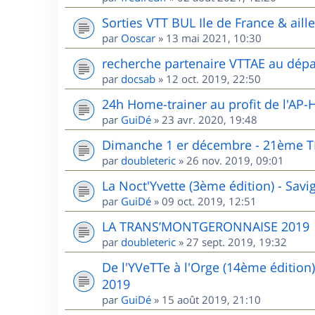
Sorties VTT BUL Ile de France & aill
par
Ooscar
»
13 mai 2021, 10:30
recherche partenaire VTTAE au dépa
par
docsab
»
12 oct. 2019, 22:50
24h Home-trainer au profit de l'AP-
par
GuiDé
»
23 avr. 2020, 19:48
Dimanche 1 er décembre - 21èm
par
doubleteric
»
26 nov. 2019, 09:01
La Noct'Yvette (3ème édition) - Sav
par
GuiDé
»
09 oct. 2019, 12:51
LA TRANS’MONTGERONNAISE 2019
par
doubleteric
»
27 sept. 2019, 19:32
De l'YVeTTe à l'Orge (14ème édition
2019
par
GuiDé
»
15 août 2019, 21:10