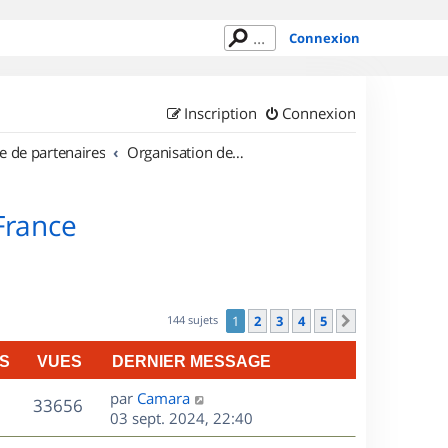
Connexion
Inscription
Connexion
e de partenaires
Organisation de sorties en région Île de France
 France
144 sujets
1
2
3
4
5
Suivant
S
VUES
DERNIER MESSAGE
D
par
Camara
V
33656
e
03 sept. 2024, 22:40
r
u