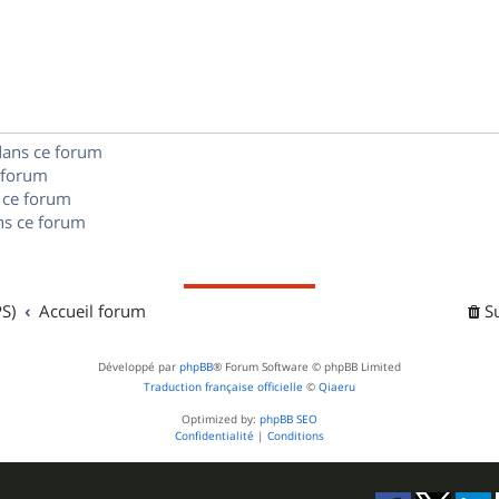
o
s
s
p
n
e
o
s
s
n
e
dans ce forum
s
s
 forum
e
 ce forum
s ce forum
s
S)
Accueil forum
S
Développé par
phpBB
® Forum Software © phpBB Limited
Traduction française officielle
©
Qiaeru
Optimized by:
phpBB SEO
Confidentialité
|
Conditions