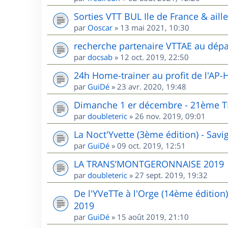
Sorties VTT BUL Ile de France & aill
par
Ooscar
»
13 mai 2021, 10:30
recherche partenaire VTTAE au dépa
par
docsab
»
12 oct. 2019, 22:50
24h Home-trainer au profit de l'AP-
par
GuiDé
»
23 avr. 2020, 19:48
Dimanche 1 er décembre - 21èm
par
doubleteric
»
26 nov. 2019, 09:01
La Noct'Yvette (3ème édition) - Sav
par
GuiDé
»
09 oct. 2019, 12:51
LA TRANS’MONTGERONNAISE 2019
par
doubleteric
»
27 sept. 2019, 19:32
De l'YVeTTe à l'Orge (14ème édition
2019
par
GuiDé
»
15 août 2019, 21:10