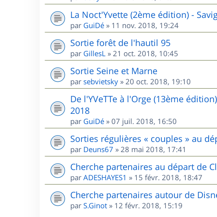
La Noct'Yvette (2ème édition) - Sav
par
GuiDé
»
11 nov. 2018, 19:24
Sortie forêt de l'hautil 95
par
GillesL
»
21 oct. 2018, 10:45
Sortie Seine et Marne
par
sebvietsky
»
20 oct. 2018, 19:10
De l'YVeTTe à l'Orge (13ème édition
2018
par
GuiDé
»
07 juil. 2018, 16:50
Sorties régulières « couples » au 
par
Deuns67
»
28 mai 2018, 17:41
Cherche partenaires au départ de Cl
par
ADESHAYES1
»
15 févr. 2018, 18:47
Cherche partenaires autour de Disn
par
S.Ginot
»
12 févr. 2018, 15:19