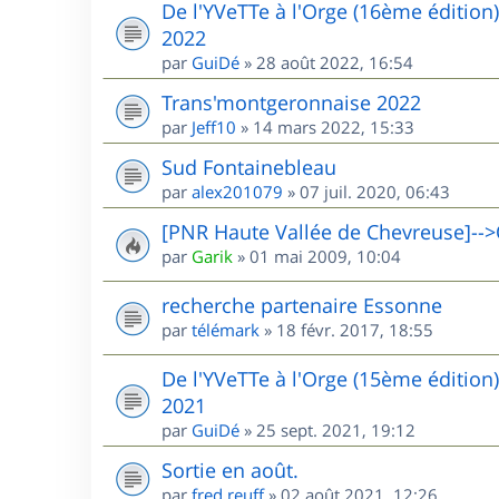
De l'YVeTTe à l'Orge (16ème édition
2022
par
GuiDé
»
28 août 2022, 16:54
Trans'montgeronnaise 2022
par
Jeff10
»
14 mars 2022, 15:33
Sud Fontainebleau
par
alex201079
»
07 juil. 2020, 06:43
[PNR Haute Vallée de Chevreuse]-->
par
Garik
»
01 mai 2009, 10:04
recherche partenaire Essonne
par
télémark
»
18 févr. 2017, 18:55
De l'YVeTTe à l'Orge (15ème édition
2021
par
GuiDé
»
25 sept. 2021, 19:12
Sortie en août.
par
fred.reuff
»
02 août 2021, 12:26