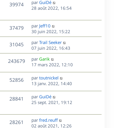
D
par
GuiDé
n
V
39974
e
e
28 août 2022, 16:54
i
r
u
e
s
n
r
e
i
m
D
par
Jeff10
V
37479
e
e
e
30 juin 2022, 15:22
s
r
s
r
u
m
D
par
Trail Seeker
s
n
V
31045
e
e
e
07 juin 2022, 16:43
a
i
s
r
u
g
e
s
D
par
Garik
s
n
e
r
V
243679
e
e
17 mars 2022, 12:10
a
i
m
r
u
g
e
e
s
n
e
r
s
D
par
toutnickel
V
52856
e
i
m
s
e
13 janv. 2022, 14:40
e
e
a
r
u
s
r
s
g
n
D
par
GuiDé
V
28841
m
s
e
e
i
e
25 sept. 2021, 19:12
e
a
e
r
u
s
s
g
r
n
s
e
m
e
i
D
par
fred.reuff
V
a
28261
e
e
e
02 août 2021, 12:26
g