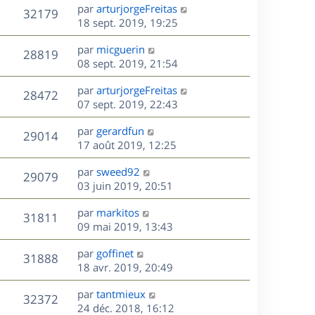
e
i
m
D
par
arturjorgeFreitas
s
e
V
32179
e
e
e
18 sept. 2019, 19:25
a
s
r
s
r
u
g
m
D
par
micguerin
s
n
e
V
28819
e
e
e
08 sept. 2019, 21:54
a
i
s
r
u
g
e
s
D
par
arturjorgeFreitas
s
n
e
r
V
28472
e
e
07 sept. 2019, 22:43
a
i
m
r
u
g
e
e
s
D
par
gerardfun
n
e
r
V
s
29014
e
e
17 août 2019, 12:25
i
m
s
r
u
e
e
a
s
D
par
sweed92
n
r
V
s
29079
g
e
e
03 juin 2019, 20:51
i
m
s
e
r
u
e
e
a
s
D
par
markitos
n
r
V
s
31811
g
e
e
09 mai 2019, 13:43
i
m
s
e
r
u
e
e
a
s
D
par
goffinet
n
r
V
s
31888
g
e
e
18 avr. 2019, 20:49
i
m
s
e
r
u
e
e
a
s
D
par
tantmieux
n
r
V
s
32372
g
e
e
24 déc. 2018, 16:12
i
m
s
e