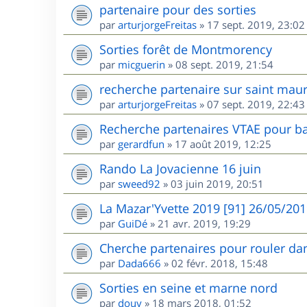
partenaire pour des sorties
par
arturjorgeFreitas
»
17 sept. 2019, 23:02
Sorties forêt de Montmorency
par
micguerin
»
08 sept. 2019, 21:54
recherche partenaire sur saint maur
par
arturjorgeFreitas
»
07 sept. 2019, 22:43
Recherche partenaires VTAE pour ba
par
gerardfun
»
17 août 2019, 12:25
Rando La Jovacienne 16 juin
par
sweed92
»
03 juin 2019, 20:51
La Mazar'Yvette 2019 [91] 26/05/20
par
GuiDé
»
21 avr. 2019, 19:29
Cherche partenaires pour rouler dan
par
Dada666
»
02 févr. 2018, 15:48
Sorties en seine et marne nord
par
douy
»
18 mars 2018, 01:52