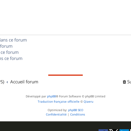
o
s
s
p
n
e
o
s
s
n
e
dans ce forum
s
s
 forum
e
 ce forum
s ce forum
s
S)
Accueil forum
S
Développé par
phpBB
® Forum Software © phpBB Limited
Traduction française officielle
©
Qiaeru
Optimized by:
phpBB SEO
Confidentialité
|
Conditions