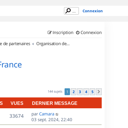
Connexion
Inscription
Connexion
e de partenaires
Organisation de sorties en région Île de France
 France
144 sujets
1
2
3
4
5
Suivant
S
VUES
DERNIER MESSAGE
D
par
Camara
V
33674
e
03 sept. 2024, 22:40
r
u