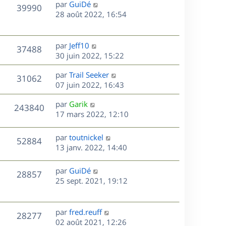
D
par
GuiDé
n
V
39990
e
e
28 août 2022, 16:54
i
r
u
e
s
n
r
e
i
m
D
par
Jeff10
V
37488
e
e
e
30 juin 2022, 15:22
s
r
s
r
u
m
D
par
Trail Seeker
s
n
V
31062
e
e
e
07 juin 2022, 16:43
a
i
s
r
u
g
e
s
D
par
Garik
s
n
e
r
V
243840
e
e
17 mars 2022, 12:10
a
i
m
r
u
g
e
e
s
n
e
r
s
D
par
toutnickel
V
52884
e
i
m
s
e
13 janv. 2022, 14:40
e
e
a
r
u
s
r
s
g
n
D
par
GuiDé
V
28857
m
s
e
e
i
e
25 sept. 2021, 19:12
e
a
e
r
u
s
s
g
r
n
s
e
m
e
i
D
par
fred.reuff
V
a
28277
e
e
e
02 août 2021, 12:26
g