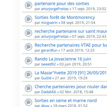
partenaire pour des sorties
par
arturjorgeFreitas
»
17 sept. 2019, 23:02
Sorties forêt de Montmorency
par
micguerin
»
08 sept. 2019, 21:54
recherche partenaire sur saint maur
par
arturjorgeFreitas
»
07 sept. 2019, 22:43
Recherche partenaires VTAE pour ba
par
gerardfun
»
17 août 2019, 12:25
Rando La Jovacienne 16 juin
par
sweed92
»
03 juin 2019, 20:51
La Mazar'Yvette 2019 [91] 26/05/20
par
GuiDé
»
21 avr. 2019, 19:29
Cherche partenaires pour rouler dan
par
Dada666
»
02 févr. 2018, 15:48
Sorties en seine et marne nord
par
douy
»
18 mars 2018, 01:52