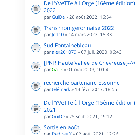
De l'YVeTTe à l'Orge (16ème édition
2022
par
GuiDé
»
28 août 2022, 16:54
Trans'montgeronnaise 2022
par
Jeff10
»
14 mars 2022, 15:33
Sud Fontainebleau
par
alex201079
»
07 juil. 2020, 06:43
[PNR Haute Vallée de Chevreuse]-->
par
Garik
»
01 mai 2009, 10:04
recherche partenaire Essonne
par
télémark
»
18 févr. 2017, 18:55
De l'YVeTTe à l'Orge (15ème édition
2021
par
GuiDé
»
25 sept. 2021, 19:12
Sortie en août.
par
fred.reuff
»
02 août 2021, 12:26