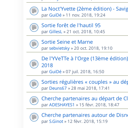
La Noct'Yvette (2ème édition) - Sav
par
GuiDé
»
11 nov. 2018, 19:24
Sortie forêt de l'hautil 95
par
GillesL
»
21 oct. 2018, 10:45
Sortie Seine et Marne
par
sebvietsky
»
20 oct. 2018, 19:10
De l'YVeTTe à l'Orge (13ème édition
2018
par
GuiDé
»
07 juil. 2018, 16:50
Sorties régulières « couples » au 
par
Deuns67
»
28 mai 2018, 17:41
Cherche partenaires au départ de Cl
par
ADESHAYES1
»
15 févr. 2018, 18:47
Cherche partenaires autour de Disn
par
S.Ginot
»
12 févr. 2018, 15:19