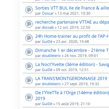
Sorties VTT BUL Ile de France & aill
par
Ooscar
»
13 mai 2021, 10:30
recherche partenaire VTTAE au dépa
par
docsab
»
12 oct. 2019, 22:50
24h Home-trainer au profit de l'AP-
par
GuiDé
»
23 avr. 2020, 19:48
Dimanche 1 er décembre - 21èm
par
doubleteric
»
26 nov. 2019, 09:01
La Noct'Yvette (3ème édition) - Sav
par
GuiDé
»
09 oct. 2019, 12:51
LA TRANS’MONTGERONNAISE 2019
par
doubleteric
»
27 sept. 2019, 19:32
De l'YVeTTe à l'Orge (14ème édition
2019
par
GuiDé
»
15 août 2019, 21:10