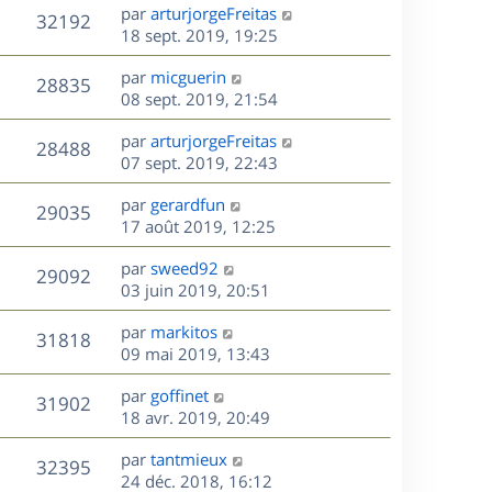
e
i
m
D
par
arturjorgeFreitas
s
e
V
32192
e
e
e
18 sept. 2019, 19:25
a
s
r
s
r
u
g
m
D
par
micguerin
s
n
e
V
28835
e
e
e
08 sept. 2019, 21:54
a
i
s
r
u
g
e
s
D
par
arturjorgeFreitas
s
n
e
r
V
28488
e
e
07 sept. 2019, 22:43
a
i
m
r
u
g
e
e
s
D
par
gerardfun
n
e
r
V
s
29035
e
e
17 août 2019, 12:25
i
m
s
r
u
e
e
a
s
D
par
sweed92
n
r
V
s
29092
g
e
e
03 juin 2019, 20:51
i
m
s
e
r
u
e
e
a
s
D
par
markitos
n
r
V
s
31818
g
e
e
09 mai 2019, 13:43
i
m
s
e
r
u
e
e
a
s
D
par
goffinet
n
r
V
s
31902
g
e
e
18 avr. 2019, 20:49
i
m
s
e
r
u
e
e
a
s
D
par
tantmieux
n
r
V
s
32395
g
e
e
24 déc. 2018, 16:12
i
m
s
e