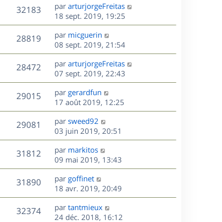
e
i
m
D
par
arturjorgeFreitas
s
e
V
32183
e
e
e
18 sept. 2019, 19:25
a
s
r
s
r
u
g
m
D
par
micguerin
s
n
e
V
28819
e
e
e
08 sept. 2019, 21:54
a
i
s
r
u
g
e
s
D
par
arturjorgeFreitas
s
n
e
r
V
28472
e
e
07 sept. 2019, 22:43
a
i
m
r
u
g
e
e
s
D
par
gerardfun
n
e
r
V
s
29015
e
e
17 août 2019, 12:25
i
m
s
r
u
e
e
a
s
D
par
sweed92
n
r
V
s
29081
g
e
e
03 juin 2019, 20:51
i
m
s
e
r
u
e
e
a
s
D
par
markitos
n
r
V
s
31812
g
e
e
09 mai 2019, 13:43
i
m
s
e
r
u
e
e
a
s
D
par
goffinet
n
r
V
s
31890
g
e
e
18 avr. 2019, 20:49
i
m
s
e
r
u
e
e
a
s
D
par
tantmieux
n
r
V
s
32374
g
e
e
24 déc. 2018, 16:12
i
m
s
e