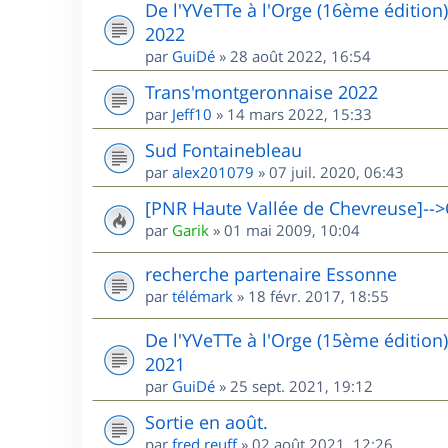
De l'YVeTTe à l'Orge (16ème édition
2022
par
GuiDé
»
28 août 2022, 16:54
Trans'montgeronnaise 2022
par
Jeff10
»
14 mars 2022, 15:33
Sud Fontainebleau
par
alex201079
»
07 juil. 2020, 06:43
[PNR Haute Vallée de Chevreuse]-->
par
Garik
»
01 mai 2009, 10:04
recherche partenaire Essonne
par
télémark
»
18 févr. 2017, 18:55
De l'YVeTTe à l'Orge (15ème édition
2021
par
GuiDé
»
25 sept. 2021, 19:12
Sortie en août.
par
fred.reuff
»
02 août 2021, 12:26