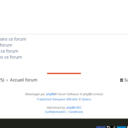
o
s
s
p
n
e
o
s
s
n
e
dans ce forum
s
s
 forum
e
 ce forum
s ce forum
s
S)
Accueil forum
S
Développé par
phpBB
® Forum Software © phpBB Limited
Traduction française officielle
©
Qiaeru
Optimized by:
phpBB SEO
Confidentialité
|
Conditions