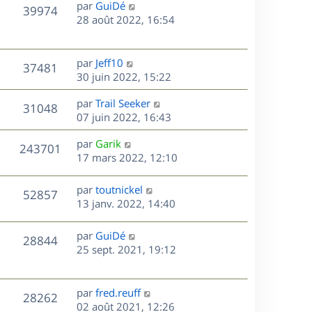
D
par
GuiDé
n
V
39974
e
e
28 août 2022, 16:54
i
r
u
e
s
n
r
e
i
m
D
par
Jeff10
V
37481
e
e
e
30 juin 2022, 15:22
s
r
s
r
u
m
D
par
Trail Seeker
s
n
V
31048
e
e
e
07 juin 2022, 16:43
a
i
s
r
u
g
e
s
D
par
Garik
s
n
e
r
V
243701
e
e
17 mars 2022, 12:10
a
i
m
r
u
g
e
e
s
n
e
r
s
D
par
toutnickel
V
52857
e
i
m
s
e
13 janv. 2022, 14:40
e
e
a
r
u
s
r
s
g
n
D
par
GuiDé
V
28844
m
s
e
e
i
e
25 sept. 2021, 19:12
e
a
e
r
u
s
s
g
r
n
s
e
m
e
i
D
par
fred.reuff
V
a
28262
e
e
e
02 août 2021, 12:26
g