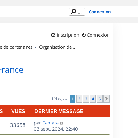
Connexion
Inscription
Connexion
e de partenaires
Organisation de sorties en région Île de France
 France
144 sujets
1
2
3
4
5
Suivant
S
VUES
DERNIER MESSAGE
D
par
Camara
V
33658
e
03 sept. 2024, 22:40
r
u