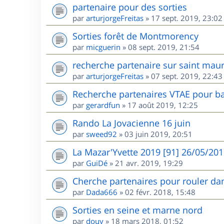
partenaire pour des sorties
par
arturjorgeFreitas
»
17 sept. 2019, 23:02
Sorties forêt de Montmorency
par
micguerin
»
08 sept. 2019, 21:54
recherche partenaire sur saint maur
par
arturjorgeFreitas
»
07 sept. 2019, 22:43
Recherche partenaires VTAE pour ba
par
gerardfun
»
17 août 2019, 12:25
Rando La Jovacienne 16 juin
par
sweed92
»
03 juin 2019, 20:51
La Mazar'Yvette 2019 [91] 26/05/20
par
GuiDé
»
21 avr. 2019, 19:29
Cherche partenaires pour rouler dan
par
Dada666
»
02 févr. 2018, 15:48
Sorties en seine et marne nord
par
douy
»
18 mars 2018, 01:52