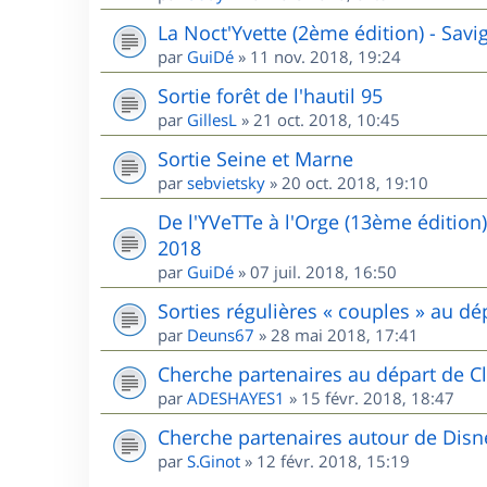
La Noct'Yvette (2ème édition) - Sav
par
GuiDé
»
11 nov. 2018, 19:24
Sortie forêt de l'hautil 95
par
GillesL
»
21 oct. 2018, 10:45
Sortie Seine et Marne
par
sebvietsky
»
20 oct. 2018, 19:10
De l'YVeTTe à l'Orge (13ème édition
2018
par
GuiDé
»
07 juil. 2018, 16:50
Sorties régulières « couples » au 
par
Deuns67
»
28 mai 2018, 17:41
Cherche partenaires au départ de Cl
par
ADESHAYES1
»
15 févr. 2018, 18:47
Cherche partenaires autour de Disn
par
S.Ginot
»
12 févr. 2018, 15:19