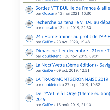
Sorties VTT BUL Ile de France & aill
par
Ooscar
»
13 mai 2021, 10:30
recherche partenaire VTTAE au dépa
par
docsab
»
12 oct. 2019, 22:50
24h Home-trainer au profit de l'AP-
par
GuiDé
»
23 avr. 2020, 19:48
Dimanche 1 er décembre - 21èm
par
doubleteric
»
26 nov. 2019, 09:01
La Noct'Yvette (3ème édition) - Sav
par
GuiDé
»
09 oct. 2019, 12:51
LA TRANS’MONTGERONNAISE 2019
par
doubleteric
»
27 sept. 2019, 19:32
De l'YVeTTe à l'Orge (14ème édition
2019
par
GuiDé
»
15 août 2019, 21:10