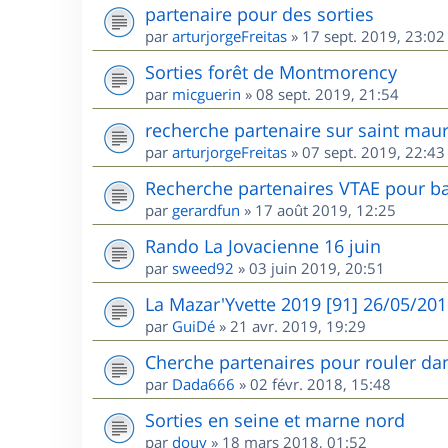
partenaire pour des sorties
par
arturjorgeFreitas
»
17 sept. 2019, 23:02
Sorties forêt de Montmorency
par
micguerin
»
08 sept. 2019, 21:54
recherche partenaire sur saint maur
par
arturjorgeFreitas
»
07 sept. 2019, 22:43
Recherche partenaires VTAE pour ba
par
gerardfun
»
17 août 2019, 12:25
Rando La Jovacienne 16 juin
par
sweed92
»
03 juin 2019, 20:51
La Mazar'Yvette 2019 [91] 26/05/20
par
GuiDé
»
21 avr. 2019, 19:29
Cherche partenaires pour rouler dan
par
Dada666
»
02 févr. 2018, 15:48
Sorties en seine et marne nord
par
douy
»
18 mars 2018, 01:52