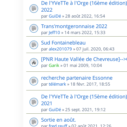
De l'YVeTTe à l'Orge (16ème édition
2022
par
GuiDé
»
28 août 2022, 16:54
Trans'montgeronnaise 2022
par
Jeff10
»
14 mars 2022, 15:33
Sud Fontainebleau
par
alex201079
»
07 juil. 2020, 06:43
[PNR Haute Vallée de Chevreuse]-->
par
Garik
»
01 mai 2009, 10:04
recherche partenaire Essonne
par
télémark
»
18 févr. 2017, 18:55
De l'YVeTTe à l'Orge (15ème édition
2021
par
GuiDé
»
25 sept. 2021, 19:12
Sortie en août.
par
fred.reuff
»
02 août 2021, 12:26