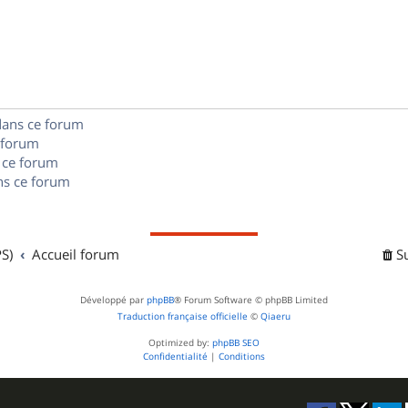
o
s
s
p
n
e
o
s
s
n
e
dans ce forum
s
s
 forum
e
 ce forum
s ce forum
s
S)
Accueil forum
S
Développé par
phpBB
® Forum Software © phpBB Limited
Traduction française officielle
©
Qiaeru
Optimized by:
phpBB SEO
Confidentialité
|
Conditions