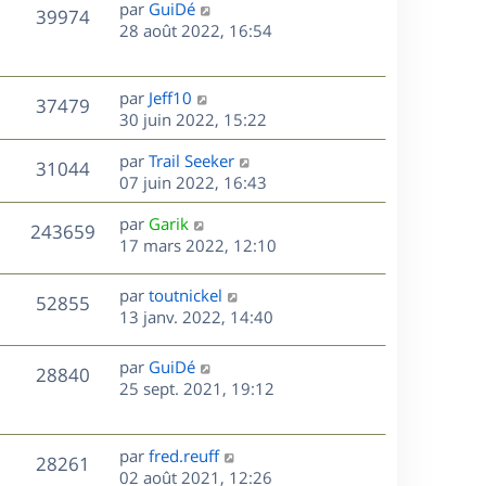
D
par
GuiDé
n
V
39974
e
e
28 août 2022, 16:54
i
r
u
e
s
n
r
e
i
m
D
par
Jeff10
V
37479
e
e
e
30 juin 2022, 15:22
s
r
s
r
u
m
D
par
Trail Seeker
s
n
V
31044
e
e
e
07 juin 2022, 16:43
a
i
s
r
u
g
e
s
D
par
Garik
s
n
e
r
V
243659
e
e
17 mars 2022, 12:10
a
i
m
r
u
g
e
e
s
n
e
r
s
D
par
toutnickel
V
52855
e
i
m
s
e
13 janv. 2022, 14:40
e
e
a
r
u
s
r
s
g
n
D
par
GuiDé
V
28840
m
s
e
e
i
e
25 sept. 2021, 19:12
e
a
e
r
u
s
s
g
r
n
s
e
m
e
i
D
par
fred.reuff
V
a
28261
e
e
e
02 août 2021, 12:26
g