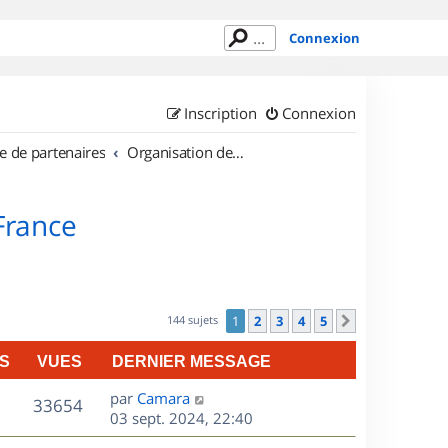
Connexion
Inscription
Connexion
e de partenaires
Organisation de sorties en région Île de France
 France
144 sujets
1
2
3
4
5
Suivant
S
VUES
DERNIER MESSAGE
D
par
Camara
V
33654
e
03 sept. 2024, 22:40
r
u