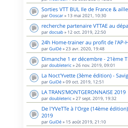
Sorties VTT BUL Ile de France & aill
par
Ooscar
»
13 mai 2021, 10:30
recherche partenaire VTTAE au dépa
par
docsab
»
12 oct. 2019, 22:50
24h Home-trainer au profit de l'AP-
par
GuiDé
»
23 avr. 2020, 19:48
Dimanche 1 er décembre - 21èm
par
doubleteric
»
26 nov. 2019, 09:01
La Noct'Yvette (3ème édition) - Sav
par
GuiDé
»
09 oct. 2019, 12:51
LA TRANS’MONTGERONNAISE 2019
par
doubleteric
»
27 sept. 2019, 19:32
De l'YVeTTe à l'Orge (14ème édition
2019
par
GuiDé
»
15 août 2019, 21:10