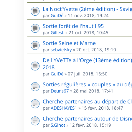
La Noct'Yvette (2ème édition) - Sav
par
GuiDé
»
11 nov. 2018, 19:24
Sortie forêt de l'hautil 95
par
GillesL
»
21 oct. 2018, 10:45
Sortie Seine et Marne
par
sebvietsky
»
20 oct. 2018, 19:10
De l'YVeTTe à l'Orge (13ème édition
2018
par
GuiDé
»
07 juil. 2018, 16:50
Sorties régulières « couples » au 
par
Deuns67
»
28 mai 2018, 17:41
Cherche partenaires au départ de Cl
par
ADESHAYES1
»
15 févr. 2018, 18:47
Cherche partenaires autour de Disn
par
S.Ginot
»
12 févr. 2018, 15:19