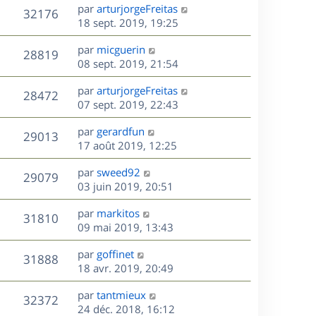
e
i
m
D
par
arturjorgeFreitas
s
e
V
32176
e
e
e
18 sept. 2019, 19:25
a
s
r
s
r
u
g
m
D
par
micguerin
s
n
e
V
28819
e
e
e
08 sept. 2019, 21:54
a
i
s
r
u
g
e
s
D
par
arturjorgeFreitas
s
n
e
r
V
28472
e
e
07 sept. 2019, 22:43
a
i
m
r
u
g
e
e
s
D
par
gerardfun
n
e
r
V
s
29013
e
e
17 août 2019, 12:25
i
m
s
r
u
e
e
a
s
D
par
sweed92
n
r
V
s
29079
g
e
e
03 juin 2019, 20:51
i
m
s
e
r
u
e
e
a
s
D
par
markitos
n
r
V
s
31810
g
e
e
09 mai 2019, 13:43
i
m
s
e
r
u
e
e
a
s
D
par
goffinet
n
r
V
s
31888
g
e
e
18 avr. 2019, 20:49
i
m
s
e
r
u
e
e
a
s
D
par
tantmieux
n
r
V
s
32372
g
e
e
24 déc. 2018, 16:12
i
m
s
e