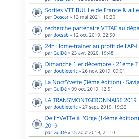
Sorties VTT BUL Ile de France & aill
par
Ooscar
»
13 mai 2021, 10:30
recherche partenaire VTTAE au dépa
par
docsab
»
12 oct. 2019, 22:50
24h Home-trainer au profit de l'AP-
par
GuiDé
»
23 avr. 2020, 19:48
Dimanche 1 er décembre - 21èm
par
doubleteric
»
26 nov. 2019, 09:01
La Noct'Yvette (3ème édition) - Sav
par
GuiDé
»
09 oct. 2019, 12:51
LA TRANS’MONTGERONNAISE 2019
par
doubleteric
»
27 sept. 2019, 19:32
De l'YVeTTe à l'Orge (14ème édition
2019
par
GuiDé
»
15 août 2019, 21:10