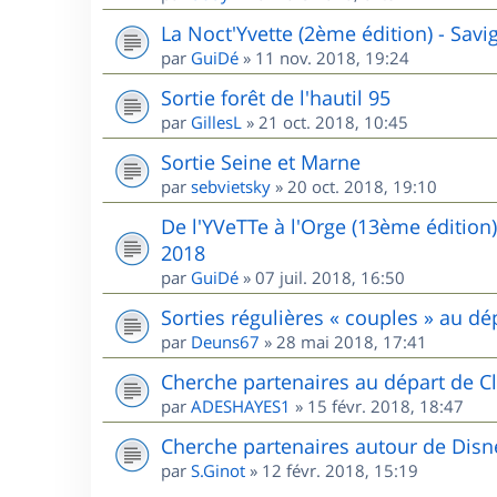
La Noct'Yvette (2ème édition) - Sav
par
GuiDé
»
11 nov. 2018, 19:24
Sortie forêt de l'hautil 95
par
GillesL
»
21 oct. 2018, 10:45
Sortie Seine et Marne
par
sebvietsky
»
20 oct. 2018, 19:10
De l'YVeTTe à l'Orge (13ème édition
2018
par
GuiDé
»
07 juil. 2018, 16:50
Sorties régulières « couples » au 
par
Deuns67
»
28 mai 2018, 17:41
Cherche partenaires au départ de Cl
par
ADESHAYES1
»
15 févr. 2018, 18:47
Cherche partenaires autour de Disn
par
S.Ginot
»
12 févr. 2018, 15:19