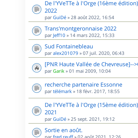
De l'YVeTTe à l'Orge (16ème édition
2022
par
GuiDé
»
28 août 2022, 16:54
Trans'montgeronnaise 2022
par
Jeff10
»
14 mars 2022, 15:33
Sud Fontainebleau
par
alex201079
»
07 juil. 2020, 06:43
[PNR Haute Vallée de Chevreuse]-->
par
Garik
»
01 mai 2009, 10:04
recherche partenaire Essonne
par
télémark
»
18 févr. 2017, 18:55
De l'YVeTTe à l'Orge (15ème édition
2021
par
GuiDé
»
25 sept. 2021, 19:12
Sortie en août.
par
fred.reuff
»
02 août 2021, 12:26