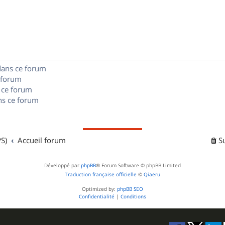
o
s
s
p
n
e
o
s
s
n
e
dans ce forum
s
s
 forum
e
 ce forum
s ce forum
s
S)
Accueil forum
S
Développé par
phpBB
® Forum Software © phpBB Limited
Traduction française officielle
©
Qiaeru
Optimized by:
phpBB SEO
Confidentialité
|
Conditions