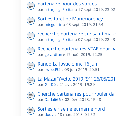
partenaire pour des sorties
par
arturjorgeFreitas
»
17 sept. 2019, 23:02
Sorties forêt de Montmorency
par
micguerin
»
08 sept. 2019, 21:54
recherche partenaire sur saint maur
par
arturjorgeFreitas
»
07 sept. 2019, 22:43
Recherche partenaires VTAE pour ba
par
gerardfun
»
17 août 2019, 12:25
Rando La Jovacienne 16 juin
par
sweed92
»
03 juin 2019, 20:51
La Mazar'Yvette 2019 [91] 26/05/20
par
GuiDé
»
21 avr. 2019, 19:29
Cherche partenaires pour rouler dan
par
Dada666
»
02 févr. 2018, 15:48
Sorties en seine et marne nord
par
douy
»
18 mars 2018, 01:52