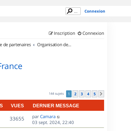
Connexion
Inscription
Connexion
e de partenaires
Organisation de sorties en région Île de France
 France
144 sujets
1
2
3
4
5
Suivant
S
VUES
DERNIER MESSAGE
D
par
Camara
V
33655
e
03 sept. 2024, 22:40
r
u