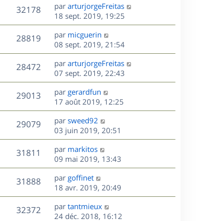
e
i
m
D
par
arturjorgeFreitas
s
e
V
32178
e
e
e
18 sept. 2019, 19:25
a
s
r
s
r
u
g
m
D
par
micguerin
s
n
e
V
28819
e
e
e
08 sept. 2019, 21:54
a
i
s
r
u
g
e
s
D
par
arturjorgeFreitas
s
n
e
r
V
28472
e
e
07 sept. 2019, 22:43
a
i
m
r
u
g
e
e
s
D
par
gerardfun
n
e
r
V
s
29013
e
e
17 août 2019, 12:25
i
m
s
r
u
e
e
a
s
D
par
sweed92
n
r
V
s
29079
g
e
e
03 juin 2019, 20:51
i
m
s
e
r
u
e
e
a
s
D
par
markitos
n
r
V
s
31811
g
e
e
09 mai 2019, 13:43
i
m
s
e
r
u
e
e
a
s
D
par
goffinet
n
r
V
s
31888
g
e
e
18 avr. 2019, 20:49
i
m
s
e
r
u
e
e
a
s
D
par
tantmieux
n
r
V
s
32372
g
e
e
24 déc. 2018, 16:12
i
m
s
e