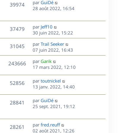
D
par
GuiDé
n
V
39974
e
e
28 août 2022, 16:54
i
r
u
e
s
n
r
e
i
m
D
par
Jeff10
V
37479
e
e
e
30 juin 2022, 15:22
s
r
s
r
u
m
D
par
Trail Seeker
s
n
V
31045
e
e
e
07 juin 2022, 16:43
a
i
s
r
u
g
e
s
D
par
Garik
s
n
e
r
V
243666
e
e
17 mars 2022, 12:10
a
i
m
r
u
g
e
e
s
n
e
r
s
D
par
toutnickel
V
52856
e
i
m
s
e
13 janv. 2022, 14:40
e
e
a
r
u
s
r
s
g
n
D
par
GuiDé
V
28841
m
s
e
e
i
e
25 sept. 2021, 19:12
e
a
e
r
u
s
s
g
r
n
s
e
m
e
i
D
par
fred.reuff
V
a
28261
e
e
e
02 août 2021, 12:26
g