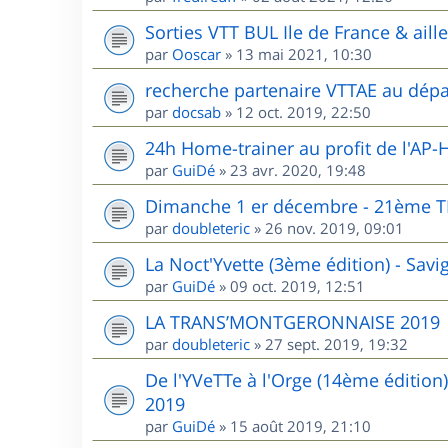
Sorties VTT BUL Ile de France & aill
par
Ooscar
»
13 mai 2021, 10:30
recherche partenaire VTTAE au dépa
par
docsab
»
12 oct. 2019, 22:50
24h Home-trainer au profit de l'AP-
par
GuiDé
»
23 avr. 2020, 19:48
Dimanche 1 er décembre - 21èm
par
doubleteric
»
26 nov. 2019, 09:01
La Noct'Yvette (3ème édition) - Sav
par
GuiDé
»
09 oct. 2019, 12:51
LA TRANS’MONTGERONNAISE 2019
par
doubleteric
»
27 sept. 2019, 19:32
De l'YVeTTe à l'Orge (14ème édition
2019
par
GuiDé
»
15 août 2019, 21:10