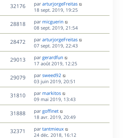
e
i
m
D
par
arturjorgeFreitas
s
e
V
32176
e
e
e
18 sept. 2019, 19:25
a
s
r
s
r
u
g
m
D
par
micguerin
s
n
e
V
28818
e
e
e
08 sept. 2019, 21:54
a
i
s
r
u
g
e
s
D
par
arturjorgeFreitas
s
n
e
r
V
28472
e
e
07 sept. 2019, 22:43
a
i
m
r
u
g
e
e
s
D
par
gerardfun
n
e
r
V
s
29013
e
e
17 août 2019, 12:25
i
m
s
r
u
e
e
a
s
D
par
sweed92
n
r
V
s
29079
g
e
e
03 juin 2019, 20:51
i
m
s
e
r
u
e
e
a
s
D
par
markitos
n
r
V
s
31810
g
e
e
09 mai 2019, 13:43
i
m
s
e
r
u
e
e
a
s
D
par
goffinet
n
r
V
s
31888
g
e
e
18 avr. 2019, 20:49
i
m
s
e
r
u
e
e
a
s
D
par
tantmieux
n
r
V
s
32371
g
e
e
24 déc. 2018, 16:12
i
m
s
e