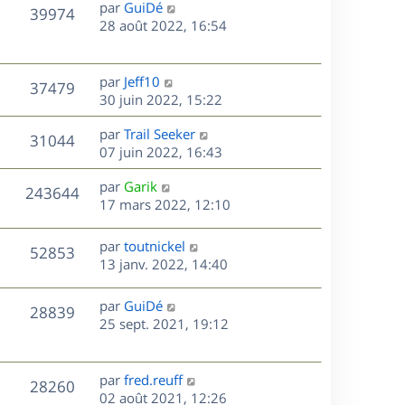
D
par
GuiDé
n
V
39974
e
e
28 août 2022, 16:54
i
r
u
e
s
n
r
e
i
m
D
par
Jeff10
V
37479
e
e
e
30 juin 2022, 15:22
s
r
s
r
u
m
D
par
Trail Seeker
s
n
V
31044
e
e
e
07 juin 2022, 16:43
a
i
s
r
u
g
e
s
D
par
Garik
s
n
e
r
V
243644
e
e
17 mars 2022, 12:10
a
i
m
r
u
g
e
e
s
n
e
r
s
D
par
toutnickel
V
52853
e
i
m
s
e
13 janv. 2022, 14:40
e
e
a
r
u
s
r
s
g
n
D
par
GuiDé
V
28839
m
s
e
e
i
e
25 sept. 2021, 19:12
e
a
e
r
u
s
s
g
r
n
s
e
m
e
i
D
par
fred.reuff
V
a
28260
e
e
e
02 août 2021, 12:26
g