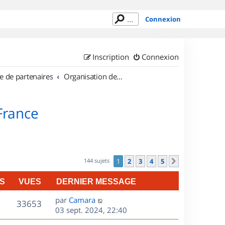
Connexion
Inscription
Connexion
e de partenaires
Organisation de sorties en région Île de France
 France
144 sujets
1
2
3
4
5
Suivant
S
VUES
DERNIER MESSAGE
D
par
Camara
V
33653
e
03 sept. 2024, 22:40
r
u