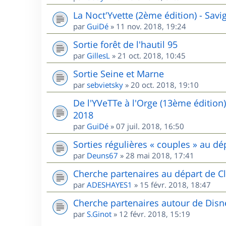
La Noct'Yvette (2ème édition) - Sav
par
GuiDé
»
11 nov. 2018, 19:24
Sortie forêt de l'hautil 95
par
GillesL
»
21 oct. 2018, 10:45
Sortie Seine et Marne
par
sebvietsky
»
20 oct. 2018, 19:10
De l'YVeTTe à l'Orge (13ème édition
2018
par
GuiDé
»
07 juil. 2018, 16:50
Sorties régulières « couples » au 
par
Deuns67
»
28 mai 2018, 17:41
Cherche partenaires au départ de Cl
par
ADESHAYES1
»
15 févr. 2018, 18:47
Cherche partenaires autour de Disn
par
S.Ginot
»
12 févr. 2018, 15:19