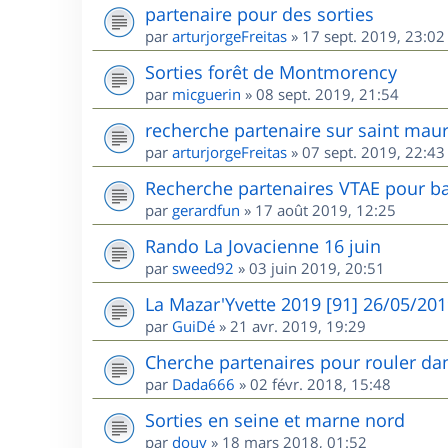
partenaire pour des sorties
par
arturjorgeFreitas
»
17 sept. 2019, 23:02
Sorties forêt de Montmorency
par
micguerin
»
08 sept. 2019, 21:54
recherche partenaire sur saint maur
par
arturjorgeFreitas
»
07 sept. 2019, 22:43
Recherche partenaires VTAE pour ba
par
gerardfun
»
17 août 2019, 12:25
Rando La Jovacienne 16 juin
par
sweed92
»
03 juin 2019, 20:51
La Mazar'Yvette 2019 [91] 26/05/20
par
GuiDé
»
21 avr. 2019, 19:29
Cherche partenaires pour rouler dan
par
Dada666
»
02 févr. 2018, 15:48
Sorties en seine et marne nord
par
douy
»
18 mars 2018, 01:52