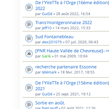
De l'YVeTTe à l'Orge (16ème édition
2022
par
GuiDé
»
28 août 2022, 16:54
Trans'montgeronnaise 2022
par
Jeff10
»
14 mars 2022, 15:33
Sud Fontainebleau
par
alex201079
»
07 juil. 2020, 06:43
[PNR Haute Vallée de Chevreuse]-->
par
Garik
»
01 mai 2009, 10:04
recherche partenaire Essonne
par
télémark
»
18 févr. 2017, 18:55
De l'YVeTTe à l'Orge (15ème édition
2021
par
GuiDé
»
25 sept. 2021, 19:12
Sortie en août.
par
fred.reuff
»
02 août 2021, 12:26