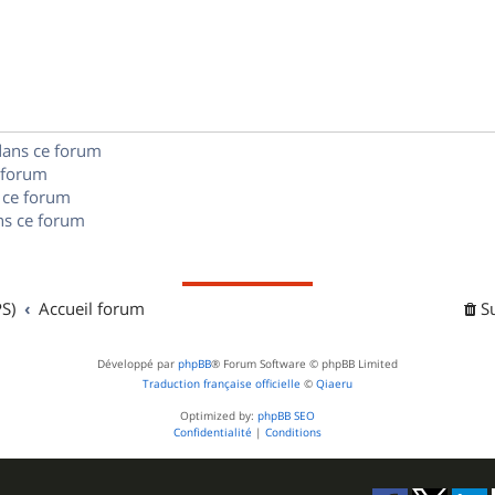
o
s
s
p
n
e
o
s
s
n
e
dans ce forum
s
s
 forum
e
 ce forum
s ce forum
s
S)
Accueil forum
S
Développé par
phpBB
® Forum Software © phpBB Limited
Traduction française officielle
©
Qiaeru
Optimized by:
phpBB SEO
Confidentialité
|
Conditions