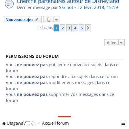
Cherche partenaires autour de Disneyland
Dernier message par
S.Ginot
«
12 févr. 2018, 15:19
Nouveau sujet
144 sujets
1
2
3
4
5
Suivant
Aller
PERMISSIONS DU FORUM
Vous
ne pouvez pas
publier de nouveaux sujets dans ce
forum
Vous
ne pouvez pas
répondre aux sujets dans ce forum
Vous
ne pouvez pas
modifier vos messages dans ce
forum
Vous
ne pouvez pas
supprimer vos messages dans ce
forum
UtagawaVTT (Randos VTT et VTTAE avec traces GPS)
Accueil forum