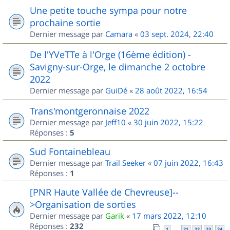
Une petite touche sympa pour notre
prochaine sortie
Dernier message par
Camara
«
03 sept. 2024, 22:40
De l'YVeTTe à l'Orge (16ème édition) -
Savigny-sur-Orge, le dimanche 2 octobre
2022
Dernier message par
GuiDé
«
28 août 2022, 16:54
Trans'montgeronnaise 2022
Dernier message par
Jeff10
«
30 juin 2022, 15:22
Réponses :
5
Sud Fontainebleau
Dernier message par
Trail Seeker
«
07 juin 2022, 16:43
Réponses :
1
[PNR Haute Vallée de Chevreuse]--
>Organisation de sorties
Dernier message par
Garik
«
17 mars 2022, 12:10
Réponses :
232
1
21
22
23
24
…