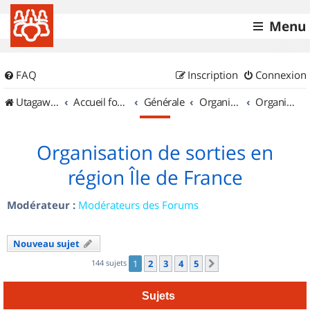
Menu
FAQ
Inscription
Connexion
UtagawaVTT (Randos VTT et VTTAE avec traces GPS)
Accueil forum
Générale
Organisation de sorties & Recherche de partenaires
Organisation de sorties en région Île de France
Organisation de sorties en
région Île de France
Modérateur :
Modérateurs des Forums
Nouveau sujet
144 sujets
1
2
3
4
5
Suivant
Sujets