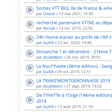
Sorties VTT BUL Ile de France & aill
par
Ooscar
»
13 mai 2021, 10:30
recherche partenaire VTTAE au dépa
par
docsab
»
12 oct. 2019, 22:50
24h Home-trainer au profit de l'AP-
par
GuiDé
»
23 avr. 2020, 19:48
Dimanche 1 er décembre - 21èm
par
doubleteric
»
26 nov. 2019, 09:01
La Noct'Yvette (3ème édition) - Sav
par
GuiDé
»
09 oct. 2019, 12:51
LA TRANS’MONTGERONNAISE 2019
par
doubleteric
»
27 sept. 2019, 19:32
De l'YVeTTe à l'Orge (14ème édition
2019
par
GuiDé
»
15 août 2019, 21:10