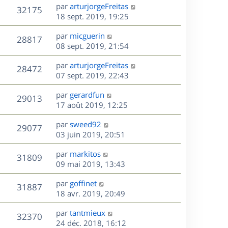
e
i
m
D
par
arturjorgeFreitas
s
e
V
32175
e
e
e
18 sept. 2019, 19:25
a
s
r
s
r
u
g
m
D
par
micguerin
s
n
e
V
28817
e
e
e
08 sept. 2019, 21:54
a
i
s
r
u
g
e
s
D
par
arturjorgeFreitas
s
n
e
r
V
28472
e
e
07 sept. 2019, 22:43
a
i
m
r
u
g
e
e
s
D
par
gerardfun
n
e
r
V
s
29013
e
e
17 août 2019, 12:25
i
m
s
r
u
e
e
a
s
D
par
sweed92
n
r
V
s
29077
g
e
e
03 juin 2019, 20:51
i
m
s
e
r
u
e
e
a
s
D
par
markitos
n
r
V
s
31809
g
e
e
09 mai 2019, 13:43
i
m
s
e
r
u
e
e
a
s
D
par
goffinet
n
r
V
s
31887
g
e
e
18 avr. 2019, 20:49
i
m
s
e
r
u
e
e
a
s
D
par
tantmieux
n
r
V
s
32370
g
e
e
24 déc. 2018, 16:12
i
m
s
e