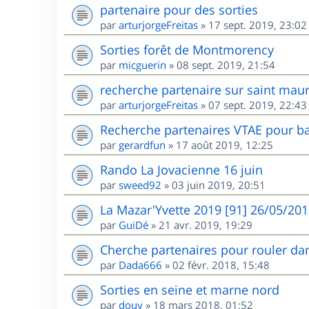
partenaire pour des sorties
par
arturjorgeFreitas
»
17 sept. 2019, 23:02
Sorties forêt de Montmorency
par
micguerin
»
08 sept. 2019, 21:54
recherche partenaire sur saint maur
par
arturjorgeFreitas
»
07 sept. 2019, 22:43
Recherche partenaires VTAE pour ba
par
gerardfun
»
17 août 2019, 12:25
Rando La Jovacienne 16 juin
par
sweed92
»
03 juin 2019, 20:51
La Mazar'Yvette 2019 [91] 26/05/20
par
GuiDé
»
21 avr. 2019, 19:29
Cherche partenaires pour rouler dan
par
Dada666
»
02 févr. 2018, 15:48
Sorties en seine et marne nord
par
douy
»
18 mars 2018, 01:52