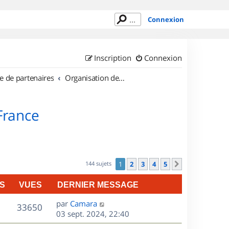
Connexion
Inscription
Connexion
e de partenaires
Organisation de sorties en région Île de France
 France
144 sujets
1
2
3
4
5
Suivant
S
VUES
DERNIER MESSAGE
D
par
Camara
V
33650
e
03 sept. 2024, 22:40
r
u