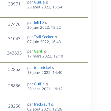
D
par
GuiDé
n
V
39971
e
e
28 août 2022, 16:54
i
r
u
e
s
n
r
e
i
m
D
par
Jeff10
V
37476
e
e
e
30 juin 2022, 15:22
s
r
s
r
u
m
D
par
Trail Seeker
s
n
V
31043
e
e
e
07 juin 2022, 16:43
a
i
s
r
u
g
e
s
D
par
Garik
s
n
e
r
V
243633
e
e
17 mars 2022, 12:10
a
i
m
r
u
g
e
e
s
n
e
r
s
D
par
toutnickel
V
52852
e
i
m
s
e
13 janv. 2022, 14:40
e
e
a
r
u
s
r
s
g
n
D
par
GuiDé
V
28836
m
s
e
e
i
e
25 sept. 2021, 19:12
e
a
e
r
u
s
s
g
r
n
s
e
m
e
i
D
par
fred.reuff
V
a
28256
e
e
e
02 août 2021, 12:26
g