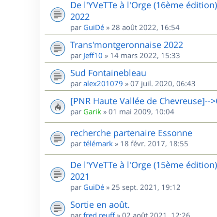
De l'YVeTTe à l'Orge (16ème édition
2022
par
GuiDé
»
28 août 2022, 16:54
Trans'montgeronnaise 2022
par
Jeff10
»
14 mars 2022, 15:33
Sud Fontainebleau
par
alex201079
»
07 juil. 2020, 06:43
[PNR Haute Vallée de Chevreuse]-->
par
Garik
»
01 mai 2009, 10:04
recherche partenaire Essonne
par
télémark
»
18 févr. 2017, 18:55
De l'YVeTTe à l'Orge (15ème édition
2021
par
GuiDé
»
25 sept. 2021, 19:12
Sortie en août.
par
fred.reuff
»
02 août 2021, 12:26