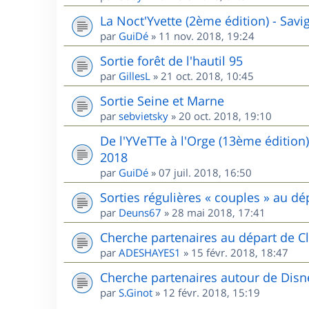
La Noct'Yvette (2ème édition) - Sav
par
GuiDé
»
11 nov. 2018, 19:24
Sortie forêt de l'hautil 95
par
GillesL
»
21 oct. 2018, 10:45
Sortie Seine et Marne
par
sebvietsky
»
20 oct. 2018, 19:10
De l'YVeTTe à l'Orge (13ème édition
2018
par
GuiDé
»
07 juil. 2018, 16:50
Sorties régulières « couples » au 
par
Deuns67
»
28 mai 2018, 17:41
Cherche partenaires au départ de Cl
par
ADESHAYES1
»
15 févr. 2018, 18:47
Cherche partenaires autour de Disn
par
S.Ginot
»
12 févr. 2018, 15:19