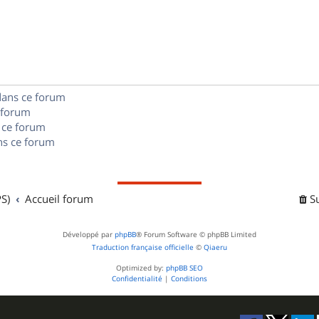
o
s
s
p
n
e
o
s
s
n
e
dans ce forum
s
s
 forum
e
 ce forum
s ce forum
s
S)
Accueil forum
S
Développé par
phpBB
® Forum Software © phpBB Limited
Traduction française officielle
©
Qiaeru
Optimized by:
phpBB SEO
Confidentialité
|
Conditions