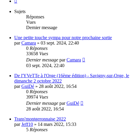
Sujets
Réponses
Vues
Dernier message
Une petite touche sympa pour notre prochaine sortie
par
Camara
»
03 sept. 2024, 22:40
0
Réponses
33658
Vues
Dernier message
par
Camara
03 sept. 2024, 22:40
De l'YVeTTe à l'Orge (16ème édition) - Savigny-sur-Orge, le
dimanche 2 octobre 2022
par
GuiDé
»
28 août 2022, 16:54
0
Réponses
39974
Vues
Dernier message
par
GuiDé
28 août 2022, 16:54
Trans'montgeronnaise 2022
par
Jeff10
»
14 mars 2022, 15:33
5
Réponses