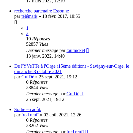
17 mars 2022, 12:10
recherche partenaire Essonne
par
télémark
»
18 févr. 2017, 18:55
1
2
10
Réponses
52857
Vues
Dernier message
par
toutnickel
13 janv. 2022, 14:40
De l'YVeTTe à l'Orge (15ème édition) - Savigny-sur-Orge, le
dimanche 3 octobre 2021
par
GuiDé
»
25 sept. 2021, 19:12
0
Réponses
28844
Vues
Dernier message
par
GuiDé
25 sept. 2021, 19:12
Sortie en août.
par
fred.reuff
»
02 août 2021, 12:26
0
Réponses
28262
Vues
Dernier message
par
fred.reuff