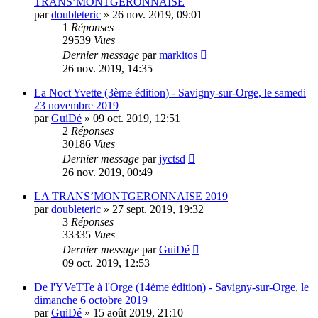
TRANS’MONTGERONNAISE
par
doubleteric
»
26 nov. 2019, 09:01
1
Réponses
29539
Vues
Dernier message
par
markitos
26 nov. 2019, 14:35
La Noct'Yvette (3ème édition) - Savigny-sur-Orge, le samedi
23 novembre 2019
par
GuiDé
»
09 oct. 2019, 12:51
2
Réponses
30186
Vues
Dernier message
par
jyctsd
26 nov. 2019, 00:49
LA TRANS’MONTGERONNAISE 2019
par
doubleteric
»
27 sept. 2019, 19:32
3
Réponses
33335
Vues
Dernier message
par
GuiDé
09 oct. 2019, 12:53
De l'YVeTTe à l'Orge (14ème édition) - Savigny-sur-Orge, le
dimanche 6 octobre 2019
par
GuiDé
»
15 août 2019, 21:10