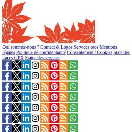
Qui sommes-nous ?
Contact & Logos
Services pros
Mentions
légales
Politique de confidentialité
Consentement / Cookies
Stats des
traces GPX
Status des services