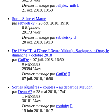
30275
Vues
Dernier message
par
Jellylex_mtb
21 oct. 2018, 10:50
Sortie Seine et Marne
par
sebvietsky
»
20 oct. 2018, 19:10
0
Réponses
29173
Vues
Dernier message
par
sebvietsky
20 oct. 2018, 19:10
De l'YVeTTe à l'Orge (13ème édition) - Savigny-sur-Orge, le
dimanche 7 octobre 2018
par
GuiDé
»
07 juil. 2018, 16:50
0
Réponses
29394
Vues
Dernier message
par
GuiDé
07 juil. 2018, 16:50
Sorties régulières « couples » au départ de Meudon
par
Deuns67
»
28 mai 2018, 17:41
1
Réponses
30181
Vues
Dernier message
par
cordoby
15 juin 2018, 18:17