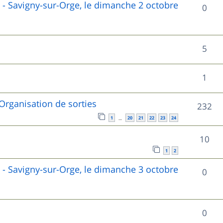
) - Savigny-sur-Orge, le dimanche 2 octobre
R
0
p
é
o
p
R
5
n
o
é
s
R
1
n
p
e
é
s
o
Organisation de sorties
s
R
232
p
e
n
1
20
21
22
23
24
…
é
o
s
s
R
10
p
n
1
2
e
é
o
s
) - Savigny-sur-Orge, le dimanche 3 octobre
R
0
s
p
n
e
é
o
s
s
p
n
R
0
e