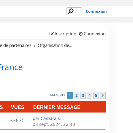
Connexion
Inscription
Connexion
e de partenaires
Organisation de sorties en région Île de France
 France
144 sujets
1
2
3
4
5
Suivant
S
VUES
DERNIER MESSAGE
D
par
Camara
V
33670
e
03 sept. 2024, 22:40
r
u