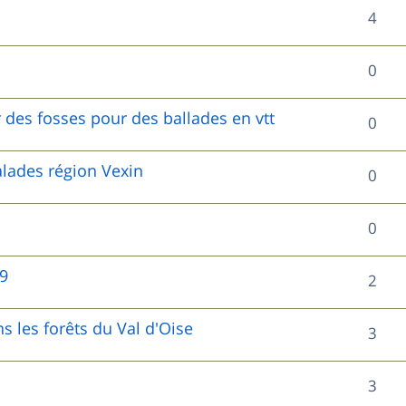
s
p
s
R
4
n
e
o
é
s
s
R
0
n
p
e
é
s
o
 des fosses pour des ballades en vtt
s
R
0
p
e
n
é
o
lades région Vexin
s
R
0
s
p
n
é
e
o
R
0
s
p
s
n
é
e
o
19
R
2
s
p
s
n
é
e
o
s les forêts du Val d'Oise
R
3
s
p
s
n
é
e
o
R
3
s
p
s