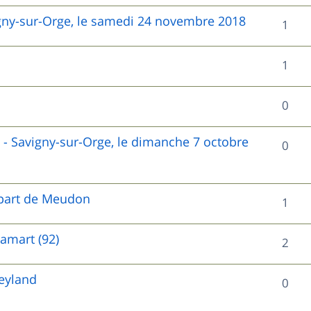
n
é
e
o
igny-sur-Orge, le samedi 24 novembre 2018
R
1
s
p
s
n
é
e
o
R
1
s
p
s
n
é
e
o
R
0
s
p
s
n
é
e
o
) - Savigny-sur-Orge, le dimanche 7 octobre
R
0
s
p
s
n
é
e
o
s
p
départ de Meudon
s
R
1
n
e
o
é
s
amart (92)
s
R
2
n
p
e
é
s
o
eyland
s
R
0
p
e
n
é