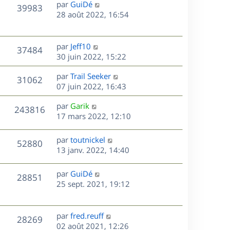
D
par
GuiDé
n
V
39983
e
e
28 août 2022, 16:54
i
r
u
e
s
n
r
e
i
m
D
par
Jeff10
V
37484
e
e
e
30 juin 2022, 15:22
s
r
s
r
u
m
D
par
Trail Seeker
s
n
V
31062
e
e
e
07 juin 2022, 16:43
a
i
s
r
u
g
e
s
D
par
Garik
s
n
e
r
V
243816
e
e
17 mars 2022, 12:10
a
i
m
r
u
g
e
e
s
n
e
r
s
D
par
toutnickel
V
52880
e
i
m
s
e
13 janv. 2022, 14:40
e
e
a
r
u
s
r
s
g
n
D
par
GuiDé
V
28851
m
s
e
e
i
e
25 sept. 2021, 19:12
e
a
e
r
u
s
s
g
r
n
s
e
m
e
i
D
par
fred.reuff
V
a
28269
e
e
e
02 août 2021, 12:26
g