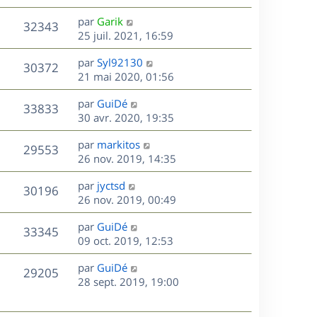
s
s
r
r
u
e
s
m
D
par
Garik
n
V
32343
a
e
e
e
25 juil. 2021, 16:59
i
g
s
r
u
e
e
s
D
par
Syl92130
s
n
r
V
30372
e
e
21 mai 2020, 01:56
a
i
m
r
u
g
e
e
s
D
par
GuiDé
n
e
r
V
s
33833
e
e
30 avr. 2020, 19:35
i
m
s
r
u
e
e
a
s
D
par
markitos
n
r
V
s
29553
g
e
e
26 nov. 2019, 14:35
i
m
s
e
r
u
e
e
a
s
D
par
jyctsd
n
r
V
s
30196
g
e
e
26 nov. 2019, 00:49
i
m
s
e
r
u
e
e
a
s
D
par
GuiDé
n
r
V
s
33345
g
e
e
09 oct. 2019, 12:53
i
m
s
e
r
u
e
e
a
s
D
par
GuiDé
n
r
V
s
29205
g
e
e
28 sept. 2019, 19:00
i
m
s
e
r
u
e
e
a
s
n
r
s
g