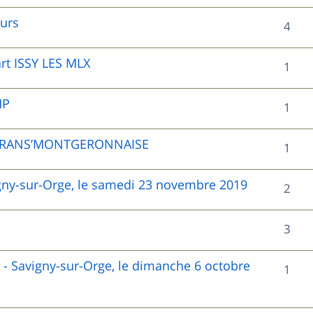
o
s
é
s
eurs
R
4
n
e
p
é
s
s
o
rt ISSY LES MLX
R
1
p
e
n
é
o
HP
s
R
1
s
p
n
é
e
o
e TRANS’MONTGERONNAISE
R
1
s
p
s
n
é
e
o
igny-sur-Orge, le samedi 23 novembre 2019
R
2
s
p
s
n
é
e
o
R
3
s
p
s
n
é
e
o
) - Savigny-sur-Orge, le dimanche 6 octobre
R
1
s
p
s
n
é
e
o