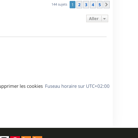
s
n
e
r
s
144 sujets
1
2
3
4
5
Suivant
e
i
m
s
e
e
a
Aller
s
r
s
g
m
s
e
e
a
s
g
s
e
a
g
e
upprimer les cookies
Fuseau horaire sur
UTC+02:00