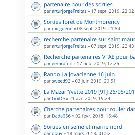
partenaire pour des sorties
par
arturjorgeFreitas
»
17 sept. 2019, 23:02
Sorties forêt de Montmorency
par
micguerin
»
08 sept. 2019, 21:54
recherche partenaire sur saint maur
par
arturjorgeFreitas
»
07 sept. 2019, 22:43
Recherche partenaires VTAE pour ba
par
gerardfun
»
17 août 2019, 12:25
Rando La Jovacienne 16 juin
par
sweed92
»
03 juin 2019, 20:51
La Mazar'Yvette 2019 [91] 26/05/20
par
GuiDé
»
21 avr. 2019, 19:29
Cherche partenaires pour rouler dan
par
Dada666
»
02 févr. 2018, 15:48
Sorties en seine et marne nord
par
douy
»
18 mars 2018, 01:52