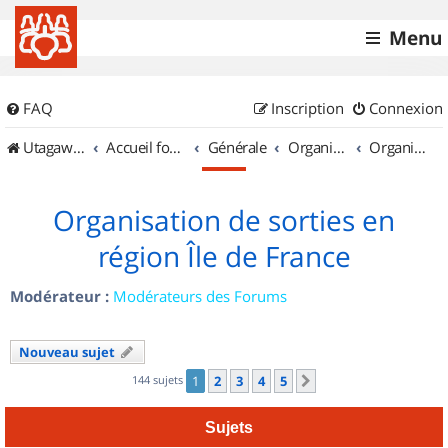
Menu
FAQ
Inscription
Connexion
UtagawaVTT (Randos VTT et VTTAE avec traces GPS)
Accueil forum
Générale
Organisation de sorties & Recherche de partenaires
Organisation de sorties en région Île de France
Organisation de sorties en
région Île de France
Modérateur :
Modérateurs des Forums
Nouveau sujet
144 sujets
1
2
3
4
5
Suivant
Sujets