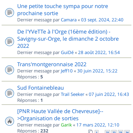
Une petite touche sympa pour notre
prochaine sortie
Dernier message par
Camara
«
03 sept. 2024, 22:40
De l'YVeTTe à l'Orge (16ème édition) -
Savigny-sur-Orge, le dimanche 2 octobre
2022
Dernier message par
GuiDé
«
28 août 2022, 16:54
Trans'montgeronnaise 2022
Dernier message par
Jeff10
«
30 juin 2022, 15:22
Réponses :
5
Sud Fontainebleau
Dernier message par
Trail Seeker
«
07 juin 2022, 16:43
Réponses :
1
[PNR Haute Vallée de Chevreuse]--
>Organisation de sorties
Dernier message par
Garik
«
17 mars 2022, 12:10
Réponses :
232
1
21
22
23
24
…