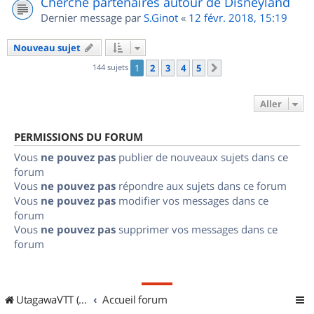
Cherche partenaires autour de Disneyland
Dernier message par
S.Ginot
«
12 févr. 2018, 15:19
Nouveau sujet
144 sujets
1
2
3
4
5
Suivant
Aller
PERMISSIONS DU FORUM
Vous
ne pouvez pas
publier de nouveaux sujets dans ce
forum
Vous
ne pouvez pas
répondre aux sujets dans ce forum
Vous
ne pouvez pas
modifier vos messages dans ce
forum
Vous
ne pouvez pas
supprimer vos messages dans ce
forum
UtagawaVTT (Randos VTT et VTTAE avec traces GPS)
Accueil forum