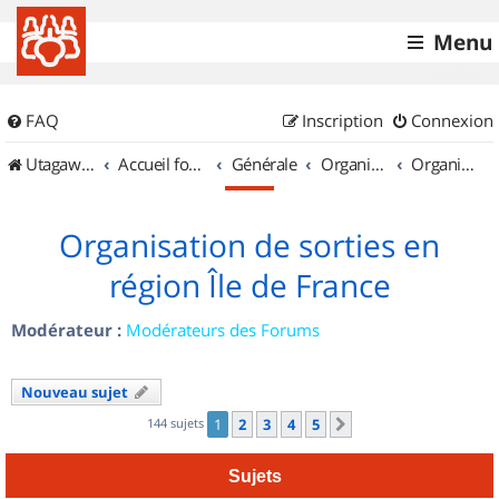
Menu
FAQ
Inscription
Connexion
UtagawaVTT (Randos VTT et VTTAE avec traces GPS)
Accueil forum
Générale
Organisation de sorties & Recherche de partenaires
Organisation de sorties en région Île de France
Organisation de sorties en
région Île de France
Modérateur :
Modérateurs des Forums
Nouveau sujet
144 sujets
1
2
3
4
5
Suivant
Sujets