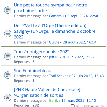
Une petite touche sympa pour notre
prochaine sortie
Dernier message par
Camara
«
03 sept. 2024, 22:40
De l'YVeTTe à l'Orge (16ème édition) -
Savigny-sur-Orge, le dimanche 2 octobre
2022
Dernier message par
GuiDé
«
28 août 2022, 16:54
Trans'montgeronnaise 2022
Dernier message par
Jeff10
«
30 juin 2022, 15:22
Réponses :
5
Sud Fontainebleau
Dernier message par
Trail Seeker
«
07 juin 2022, 16:43
Réponses :
1
[PNR Haute Vallée de Chevreuse]--
>Organisation de sorties
Dernier message par
Garik
«
17 mars 2022, 12:10
Réponses :
232
1
21
22
23
24
…