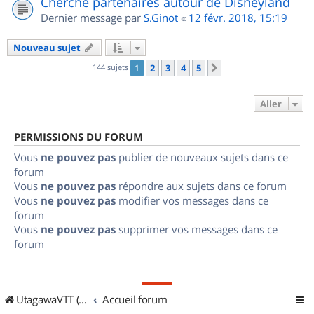
Cherche partenaires autour de Disneyland
Dernier message par
S.Ginot
«
12 févr. 2018, 15:19
Nouveau sujet
144 sujets
1
2
3
4
5
Suivant
Aller
PERMISSIONS DU FORUM
Vous
ne pouvez pas
publier de nouveaux sujets dans ce
forum
Vous
ne pouvez pas
répondre aux sujets dans ce forum
Vous
ne pouvez pas
modifier vos messages dans ce
forum
Vous
ne pouvez pas
supprimer vos messages dans ce
forum
UtagawaVTT (Randos VTT et VTTAE avec traces GPS)
Accueil forum