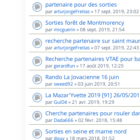
partenaire pour des sorties
par
arturjorgeFreitas
»
17 sept. 2019, 23:02
Sorties forêt de Montmorency
par
micguerin
»
08 sept. 2019, 21:54
recherche partenaire sur saint maur
par
arturjorgeFreitas
»
07 sept. 2019, 22:43
Recherche partenaires VTAE pour ba
par
gerardfun
»
17 août 2019, 12:25
Rando La Jovacienne 16 juin
par
sweed92
»
03 juin 2019, 20:51
La Mazar'Yvette 2019 [91] 26/05/20
par
GuiDé
»
21 avr. 2019, 19:29
Cherche partenaires pour rouler dan
par
Dada666
»
02 févr. 2018, 15:48
Sorties en seine et marne nord
par
douy
»
18 mars 2018, 01:52