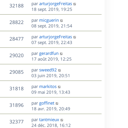
e
i
m
D
par
arturjorgeFreitas
s
e
V
32188
e
e
e
18 sept. 2019, 19:25
a
s
r
s
r
u
g
m
D
par
micguerin
s
n
e
V
28822
e
e
e
08 sept. 2019, 21:54
a
i
s
r
u
g
e
s
D
par
arturjorgeFreitas
s
n
e
r
V
28477
e
e
07 sept. 2019, 22:43
a
i
m
r
u
g
e
e
s
D
par
gerardfun
n
e
r
V
s
29020
e
e
17 août 2019, 12:25
i
m
s
r
u
e
e
a
s
D
par
sweed92
n
r
V
s
29085
g
e
e
03 juin 2019, 20:51
i
m
s
e
r
u
e
e
a
s
D
par
markitos
n
r
V
s
31818
g
e
e
09 mai 2019, 13:43
i
m
s
e
r
u
e
e
a
s
D
par
goffinet
n
r
V
s
31896
g
e
e
18 avr. 2019, 20:49
i
m
s
e
r
u
e
e
a
s
D
par
tantmieux
n
r
V
s
32377
g
e
e
24 déc. 2018, 16:12
i
m
s
e