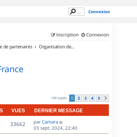
Connexion
Inscription
Connexion
e de partenaires
Organisation de sorties en région Île de France
 France
144 sujets
1
2
3
4
5
Suivant
S
VUES
DERNIER MESSAGE
D
par
Camara
V
33662
e
03 sept. 2024, 22:40
r
u