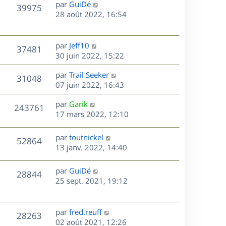
D
par
GuiDé
n
V
39975
e
e
28 août 2022, 16:54
i
r
u
e
s
n
r
e
i
m
D
par
Jeff10
V
37481
e
e
e
30 juin 2022, 15:22
s
r
s
r
u
m
D
par
Trail Seeker
s
n
V
31048
e
e
e
07 juin 2022, 16:43
a
i
s
r
u
g
e
s
D
par
Garik
s
n
e
r
V
243761
e
e
17 mars 2022, 12:10
a
i
m
r
u
g
e
e
s
n
e
r
s
D
par
toutnickel
V
52864
e
i
m
s
e
13 janv. 2022, 14:40
e
e
a
r
u
s
r
s
g
n
D
par
GuiDé
V
28844
m
s
e
e
i
e
25 sept. 2021, 19:12
e
a
e
r
u
s
s
g
r
n
s
e
m
e
i
D
par
fred.reuff
V
a
28263
e
e
e
02 août 2021, 12:26
g