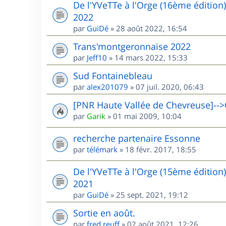
De l'YVeTTe à l'Orge (16ème édition
2022
par
GuiDé
»
28 août 2022, 16:54
Trans'montgeronnaise 2022
par
Jeff10
»
14 mars 2022, 15:33
Sud Fontainebleau
par
alex201079
»
07 juil. 2020, 06:43
[PNR Haute Vallée de Chevreuse]-->
par
Garik
»
01 mai 2009, 10:04
recherche partenaire Essonne
par
télémark
»
18 févr. 2017, 18:55
De l'YVeTTe à l'Orge (15ème édition
2021
par
GuiDé
»
25 sept. 2021, 19:12
Sortie en août.
par
fred.reuff
»
02 août 2021, 12:26