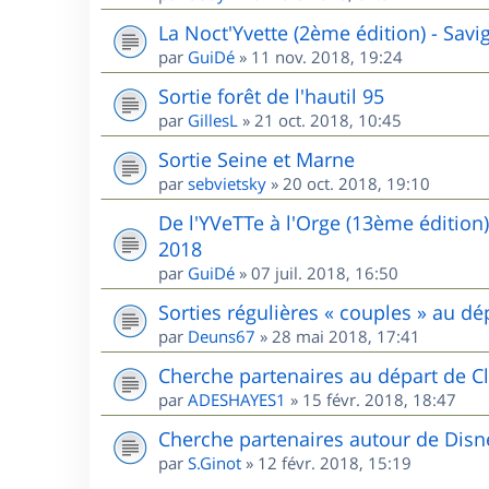
La Noct'Yvette (2ème édition) - Sav
par
GuiDé
»
11 nov. 2018, 19:24
Sortie forêt de l'hautil 95
par
GillesL
»
21 oct. 2018, 10:45
Sortie Seine et Marne
par
sebvietsky
»
20 oct. 2018, 19:10
De l'YVeTTe à l'Orge (13ème édition
2018
par
GuiDé
»
07 juil. 2018, 16:50
Sorties régulières « couples » au 
par
Deuns67
»
28 mai 2018, 17:41
Cherche partenaires au départ de Cl
par
ADESHAYES1
»
15 févr. 2018, 18:47
Cherche partenaires autour de Disn
par
S.Ginot
»
12 févr. 2018, 15:19