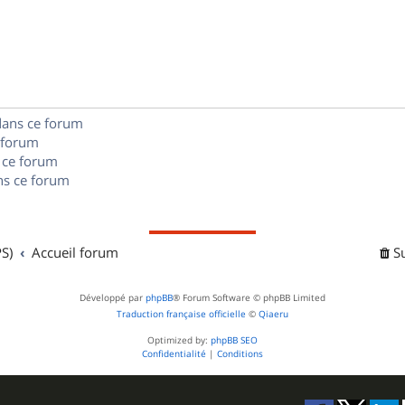
o
s
s
p
n
e
o
s
s
n
e
dans ce forum
s
s
 forum
e
 ce forum
s ce forum
s
S)
Accueil forum
S
Développé par
phpBB
® Forum Software © phpBB Limited
Traduction française officielle
©
Qiaeru
Optimized by:
phpBB SEO
Confidentialité
|
Conditions