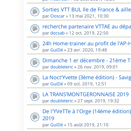
Sorties VTT BUL Ile de France & aill
par
Ooscar
»
13 mai 2021, 10:30
recherche partenaire VTTAE au dépa
par
docsab
»
12 oct. 2019, 22:50
24h Home-trainer au profit de l'AP-
par
GuiDé
»
23 avr. 2020, 19:48
Dimanche 1 er décembre - 21èm
par
doubleteric
»
26 nov. 2019, 09:01
La Noct'Yvette (3ème édition) - Sav
par
GuiDé
»
09 oct. 2019, 12:51
LA TRANS’MONTGERONNAISE 2019
par
doubleteric
»
27 sept. 2019, 19:32
De l'YVeTTe à l'Orge (14ème édition
2019
par
GuiDé
»
15 août 2019, 21:10