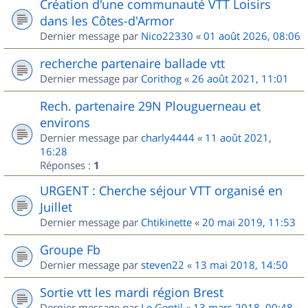
Création d'une communauté VTT Loisirs
dans les Côtes-d'Armor
Dernier message par
Nico22330
«
01 août 2026, 08:06
recherche partenaire ballade vtt
Dernier message par
Corithog
«
26 août 2021, 11:01
Rech. partenaire 29N Plouguerneau et
environs
Dernier message par
charly4444
«
11 août 2021,
16:28
Réponses :
1
URGENT : Cherche séjour VTT organisé en
Juillet
Dernier message par
Chtikinette
«
20 mai 2019, 11:53
Groupe Fb
Dernier message par
steven22
«
13 mai 2018, 14:50
Sortie vtt les mardi région Brest
Dernier message par
Le Gentil
«
13 mars 2018, 00:48