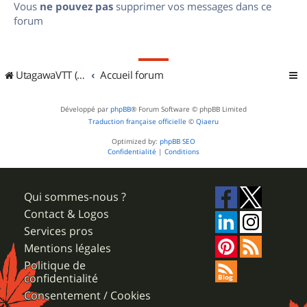
Vous
ne pouvez pas
supprimer vos messages dans ce
forum
UtagawaVTT (Randos VTT et VTTAE avec traces GPS)
Accueil forum
Développé par
phpBB
® Forum Software © phpBB Limited
Traduction française officielle
©
Qiaeru
Optimized by:
phpBB SEO
Confidentialité
|
Conditions
Qui sommes-nous ?
Contact & Logos
Services pros
Mentions légales
Politique de
confidentialité
Consentement / Cookies