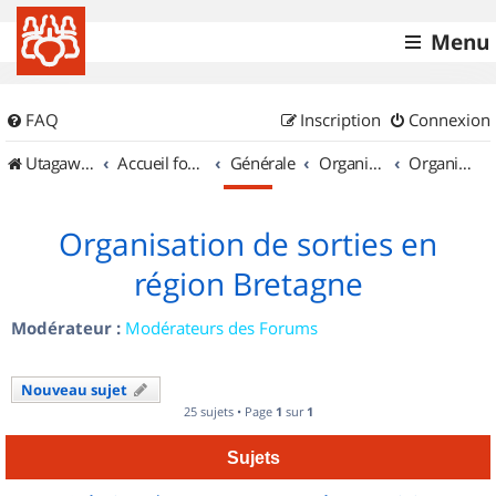
Menu
FAQ
Inscription
Connexion
UtagawaVTT (Randos VTT et VTTAE avec traces GPS)
Accueil forum
Générale
Organisation de sorties & Recherche de partenaires
Organisation de sorties en région Bretagne
Organisation de sorties en
région Bretagne
Modérateur :
Modérateurs des Forums
Nouveau sujet
25 sujets • Page
1
sur
1
Sujets