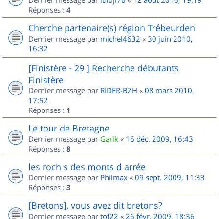
Dernier message par
luidji76
«
12 août 2010, 19:19
Réponses :
4
Cherche partenaire(s) région Trébeurden
Dernier message par
michel4632
«
30 juin 2010,
16:32
[Finistère - 29 ] Recherche débutants
Finistère
Dernier message par
RIDER-BZH
«
08 mars 2010,
17:52
Réponses :
1
Le tour de Bretagne
Dernier message par
Garik
«
16 déc. 2009, 16:43
Réponses :
8
les roch s des monts d arrée
Dernier message par
Philmax
«
09 sept. 2009, 11:33
Réponses :
3
[Bretons], vous avez dit bretons?
Dernier message par
tof22
«
26 févr. 2009, 18:36