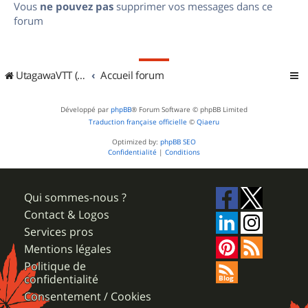
Vous
ne pouvez pas
supprimer vos messages dans ce
forum
UtagawaVTT (Randos VTT et VTTAE avec traces GPS)
Accueil forum
Développé par
phpBB
® Forum Software © phpBB Limited
Traduction française officielle
©
Qiaeru
Optimized by:
phpBB SEO
Confidentialité
|
Conditions
Qui sommes-nous ?
Contact & Logos
Services pros
Mentions légales
Politique de
confidentialité
Consentement / Cookies