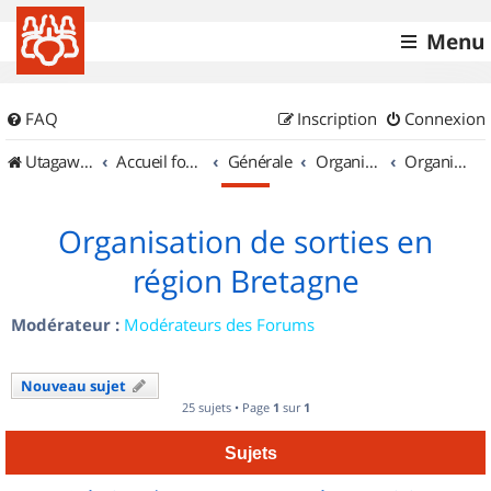
Menu
FAQ
Inscription
Connexion
UtagawaVTT (Randos VTT et VTTAE avec traces GPS)
Accueil forum
Générale
Organisation de sorties & Recherche de partenaires
Organisation de sorties en région Bretagne
Organisation de sorties en
région Bretagne
Modérateur :
Modérateurs des Forums
Nouveau sujet
25 sujets • Page
1
sur
1
Sujets