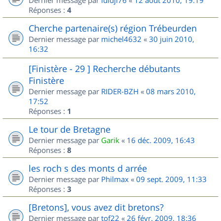
Dernier message par
luidji76
«
12 août 2010, 19:19
Réponses :
4
Cherche partenaire(s) région Trébeurden
Dernier message par
michel4632
«
30 juin 2010,
16:32
[Finistère - 29 ] Recherche débutants
Finistère
Dernier message par
RIDER-BZH
«
08 mars 2010,
17:52
Réponses :
1
Le tour de Bretagne
Dernier message par
Garik
«
16 déc. 2009, 16:43
Réponses :
8
les roch s des monts d arrée
Dernier message par
Philmax
«
09 sept. 2009, 11:33
Réponses :
3
[Bretons], vous avez dit bretons?
Dernier message par
tof22
«
26 févr. 2009, 18:36