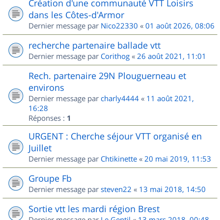
Création d'une communauté VTT Loisirs
dans les Côtes-d'Armor
Dernier message par
Nico22330
«
01 août 2026, 08:06
recherche partenaire ballade vtt
Dernier message par
Corithog
«
26 août 2021, 11:01
Rech. partenaire 29N Plouguerneau et
environs
Dernier message par
charly4444
«
11 août 2021,
16:28
Réponses :
1
URGENT : Cherche séjour VTT organisé en
Juillet
Dernier message par
Chtikinette
«
20 mai 2019, 11:53
Groupe Fb
Dernier message par
steven22
«
13 mai 2018, 14:50
Sortie vtt les mardi région Brest
Dernier message par
Le Gentil
«
13 mars 2018, 00:48