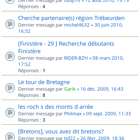
Dernier message par
luidji76
«
12 août 2010, 19:19
Réponses :
4
Cherche partenaire(s) région Trébeurden
Dernier message par
michel4632
«
30 juin 2010,
16:32
[Finistère - 29 ] Recherche débutants
Finistère
Dernier message par
RIDER-BZH
«
08 mars 2010,
17:52
Réponses :
1
Le tour de Bretagne
Dernier message par
Garik
«
16 déc. 2009, 16:43
Réponses :
8
les roch s des monts d arrée
Dernier message par
Philmax
«
09 sept. 2009, 11:33
Réponses :
3
[Bretons], vous avez dit bretons?
Dernier message par
tof22
«
26 févr. 2009, 18:36