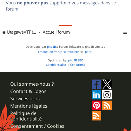
Vous
ne pouvez pas
supprimer vos messages dans ce
forum
UtagawaVTT (Randos VTT et VTTAE avec traces GPS)
Accueil forum
Développé par
phpBB
® Forum Software © phpBB Limited
Traduction française officielle
©
Qiaeru
Optimized by:
phpBB SEO
Confidentialité
|
Conditions
Qui sommes-nous ?
Contact & Logos
Services pros
Mentions légales
Politique de
confidentialité
Consentement / Cookies