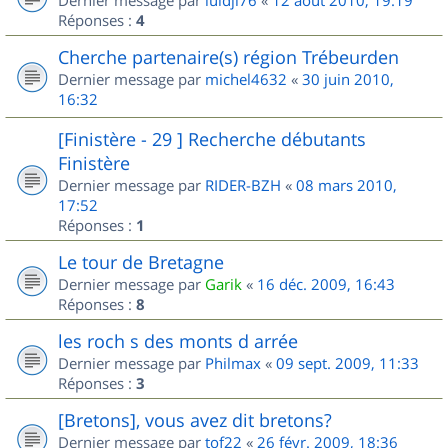
Dernier message par
luidji76
«
12 août 2010, 19:19
Réponses :
4
Cherche partenaire(s) région Trébeurden
Dernier message par
michel4632
«
30 juin 2010,
16:32
[Finistère - 29 ] Recherche débutants
Finistère
Dernier message par
RIDER-BZH
«
08 mars 2010,
17:52
Réponses :
1
Le tour de Bretagne
Dernier message par
Garik
«
16 déc. 2009, 16:43
Réponses :
8
les roch s des monts d arrée
Dernier message par
Philmax
«
09 sept. 2009, 11:33
Réponses :
3
[Bretons], vous avez dit bretons?
Dernier message par
tof22
«
26 févr. 2009, 18:36