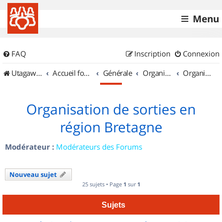
Menu
FAQ
Inscription
Connexion
UtagawaVTT (Randos VTT et VTTAE avec traces GPS)
Accueil forum
Générale
Organisation de sorties & Recherche de partenaires
Organisation de sorties en région Bretagne
Organisation de sorties en
région Bretagne
Modérateur :
Modérateurs des Forums
Nouveau sujet
25 sujets • Page
1
sur
1
Sujets