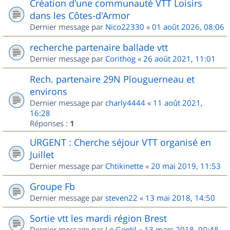
Création d'une communauté VTT Loisirs
dans les Côtes-d'Armor
Dernier message par
Nico22330
«
01 août 2026, 08:06
recherche partenaire ballade vtt
Dernier message par
Corithog
«
26 août 2021, 11:01
Rech. partenaire 29N Plouguerneau et
environs
Dernier message par
charly4444
«
11 août 2021,
16:28
Réponses :
1
URGENT : Cherche séjour VTT organisé en
Juillet
Dernier message par
Chtikinette
«
20 mai 2019, 11:53
Groupe Fb
Dernier message par
steven22
«
13 mai 2018, 14:50
Sortie vtt les mardi région Brest
Dernier message par
Le Gentil
«
13 mars 2018, 00:48