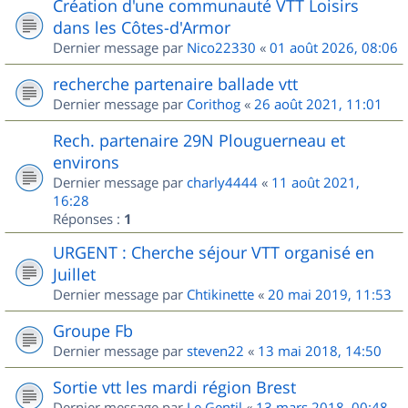
Création d'une communauté VTT Loisirs
dans les Côtes-d'Armor
Dernier message par
Nico22330
«
01 août 2026, 08:06
recherche partenaire ballade vtt
Dernier message par
Corithog
«
26 août 2021, 11:01
Rech. partenaire 29N Plouguerneau et
environs
Dernier message par
charly4444
«
11 août 2021,
16:28
Réponses :
1
URGENT : Cherche séjour VTT organisé en
Juillet
Dernier message par
Chtikinette
«
20 mai 2019, 11:53
Groupe Fb
Dernier message par
steven22
«
13 mai 2018, 14:50
Sortie vtt les mardi région Brest
Dernier message par
Le Gentil
«
13 mars 2018, 00:48