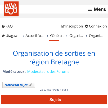
Menu
FAQ
Inscription
Connexion
UtagawaVTT (Randos VTT et VTTAE avec traces GPS)
Accueil forum
Générale
Organisation de sorties & Recherche de partenaires
Organisation de sorties en région Bretagne
Organisation de sorties en
région Bretagne
Modérateur :
Modérateurs des Forums
Nouveau sujet
25 sujets • Page
1
sur
1
Sujets