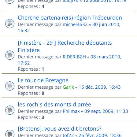
Dernier message par
luidji76
«
12 août 2010, 19:19
Réponses :
4
Cherche partenaire(s) région Trébeurden
Dernier message par
michel4632
«
30 juin 2010,
16:32
[Finistère - 29 ] Recherche débutants
Finistère
Dernier message par
RIDER-BZH
«
08 mars 2010,
17:52
Réponses :
1
Le tour de Bretagne
Dernier message par
Garik
«
16 déc. 2009, 16:43
Réponses :
8
les roch s des monts d arrée
Dernier message par
Philmax
«
09 sept. 2009, 11:33
Réponses :
3
[Bretons], vous avez dit bretons?
Dernier message par
tof22
«
26 févr. 2009, 18:36