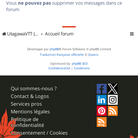
Vous
ne pouvez pas
supprimer vos messages dans ce
forum
UtagawaVTT (Randos VTT et VTTAE avec traces GPS)
Accueil forum
Développé par
phpBB
® Forum Software © phpBB Limited
Traduction française officielle
©
Qiaeru
Optimized by:
phpBB SEO
Confidentialité
|
Conditions
Qui sommes-nous ?
Contact & Logos
Services pros
Mentions légales
Politique de
confidentialité
Consentement / Cookies