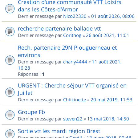
Création d'une communauté VTT Loisirs
dans les Côtes-d'Armor
Dernier message par
Nico22330
«
01 août 2026, 08:06
recherche partenaire ballade vtt
Dernier message par
Corithog
«
26 août 2021, 11:01
Rech. partenaire 29N Plouguerneau et
environs
Dernier message par
charly4444
«
11 août 2021,
16:28
Réponses :
1
URGENT : Cherche séjour VTT organisé en
Juillet
Dernier message par
Chtikinette
«
20 mai 2019, 11:53
Groupe Fb
Dernier message par
steven22
«
13 mai 2018, 14:50
Sortie vtt les mardi région Brest
Dernier message par
Le Gentil
«
13 mars 2018, 00:48