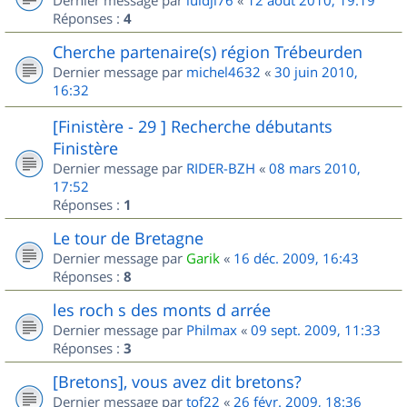
Dernier message par
luidji76
«
12 août 2010, 19:19
Réponses :
4
Cherche partenaire(s) région Trébeurden
Dernier message par
michel4632
«
30 juin 2010,
16:32
[Finistère - 29 ] Recherche débutants
Finistère
Dernier message par
RIDER-BZH
«
08 mars 2010,
17:52
Réponses :
1
Le tour de Bretagne
Dernier message par
Garik
«
16 déc. 2009, 16:43
Réponses :
8
les roch s des monts d arrée
Dernier message par
Philmax
«
09 sept. 2009, 11:33
Réponses :
3
[Bretons], vous avez dit bretons?
Dernier message par
tof22
«
26 févr. 2009, 18:36