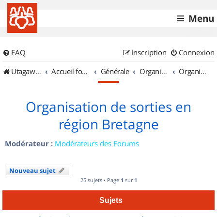
Menu
FAQ
Inscription
Connexion
UtagawaVTT (Randos VTT et VTTAE avec traces GPS)
Accueil forum
Générale
Organisation de sorties & Recherche de partenaires
Organisation de sorties en région Bretagne
Organisation de sorties en
région Bretagne
Modérateur :
Modérateurs des Forums
Nouveau sujet
25 sujets • Page
1
sur
1
Sujets