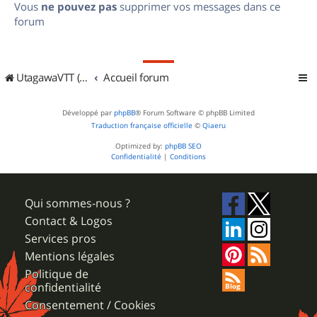
Vous
ne pouvez pas
supprimer vos messages dans ce
forum
UtagawaVTT (Randos VTT et VTTAE avec traces GPS)
Accueil forum
Développé par
phpBB
® Forum Software © phpBB Limited
Traduction française officielle
©
Qiaeru
Optimized by:
phpBB SEO
Confidentialité
|
Conditions
Qui sommes-nous ?
Contact & Logos
Services pros
Mentions légales
Politique de
confidentialité
Consentement / Cookies