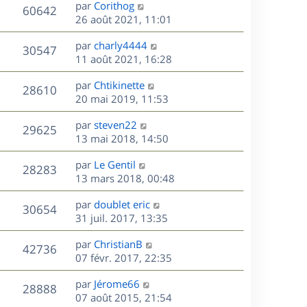
D
par
Corithog
n
V
60642
e
e
26 août 2021, 11:01
i
r
u
e
s
D
par
charly4444
n
r
V
30547
e
e
11 août 2021, 16:28
i
m
r
u
e
e
s
D
par
Chtikinette
n
r
V
s
28610
e
e
20 mai 2019, 11:53
i
m
s
r
u
e
e
a
s
D
par
steven22
n
r
V
s
29625
g
e
e
13 mai 2018, 14:50
i
m
s
e
r
u
e
e
a
s
D
par
Le Gentil
n
r
V
s
28283
g
e
e
13 mars 2018, 00:48
i
m
s
e
r
u
e
e
a
s
D
par
doublet eric
n
r
V
s
30654
g
e
e
31 juil. 2017, 13:35
i
m
s
e
r
u
e
e
a
s
D
par
ChristianB
n
r
V
s
42736
g
e
e
07 févr. 2017, 22:35
i
m
s
e
r
u
e
e
a
s
D
par
Jérome66
n
r
V
s
28888
g
e
e
07 août 2015, 21:54
i
m
s
e