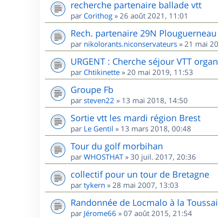
recherche partenaire ballade vtt
par
Corithog
»
26 août 2021, 11:01
Rech. partenaire 29N Plouguerneau 
par
nikolorants.niconservateurs
»
21 mai 20
URGENT : Cherche séjour VTT organis
par
Chtikinette
»
20 mai 2019, 11:53
Groupe Fb
par
steven22
»
13 mai 2018, 14:50
Sortie vtt les mardi région Brest
par
Le Gentil
»
13 mars 2018, 00:48
Tour du golf morbihan
par
WHOSTHAT
»
30 juil. 2017, 20:36
collectif pour un tour de Bretagne
par
tykern
»
28 mai 2007, 13:03
Randonnée de Locmalo à la Toussai
par
Jérome66
»
07 août 2015, 21:54