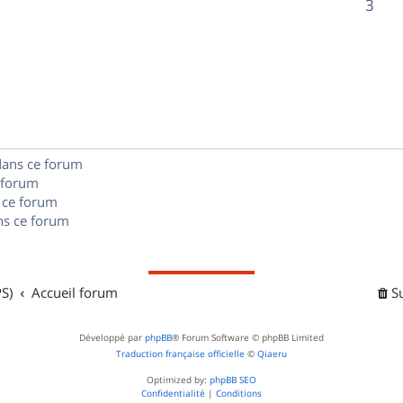
R
3
s
p
s
n
é
e
o
s
p
s
n
e
o
s
s
n
e
dans ce forum
s
s
 forum
e
 ce forum
s ce forum
s
S)
Accueil forum
S
Développé par
phpBB
® Forum Software © phpBB Limited
Traduction française officielle
©
Qiaeru
Optimized by:
phpBB SEO
Confidentialité
|
Conditions