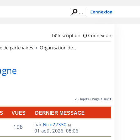
Connexion
Inscription
Connexion
e de partenaires
Organisation de sorties en région Bretagne
tagne
25 sujets • Page
1
sur
1
S
VUES
DERNIER MESSAGE
D
par
Nico22330
V
198
e
01 août 2026, 08:06
r
u