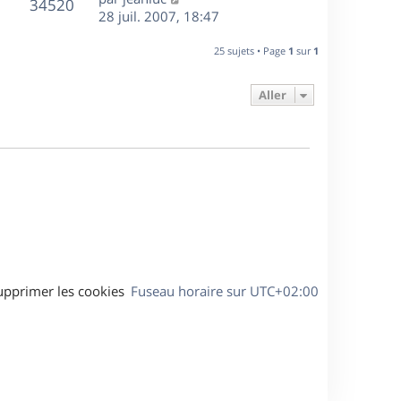
r
V
s
34520
g
e
e
28 juil. 2007, 18:47
i
m
s
e
r
u
e
e
a
s
n
r
25 sujets • Page
1
sur
1
s
g
e
i
m
s
e
e
e
a
Aller
s
r
s
g
m
s
e
e
a
s
g
s
e
a
g
e
upprimer les cookies
Fuseau horaire sur
UTC+02:00