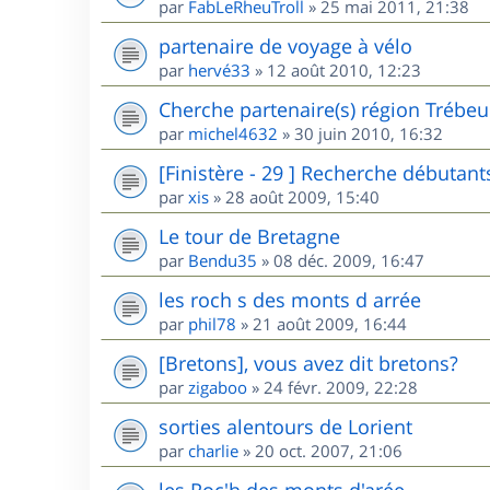
par
FabLeRheuTroll
»
25 mai 2011, 21:38
partenaire de voyage à vélo
par
hervé33
»
12 août 2010, 12:23
Cherche partenaire(s) région Trébe
par
michel4632
»
30 juin 2010, 16:32
[Finistère - 29 ] Recherche débutant
par
xis
»
28 août 2009, 15:40
Le tour de Bretagne
par
Bendu35
»
08 déc. 2009, 16:47
les roch s des monts d arrée
par
phil78
»
21 août 2009, 16:44
[Bretons], vous avez dit bretons?
par
zigaboo
»
24 févr. 2009, 22:28
sorties alentours de Lorient
par
charlie
»
20 oct. 2007, 21:06