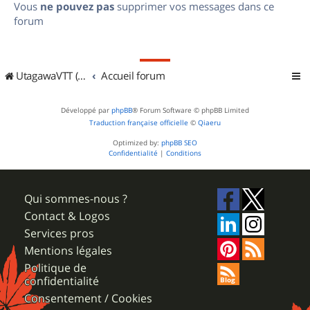
Vous
ne pouvez pas
supprimer vos messages dans ce
forum
UtagawaVTT (Randos VTT et VTTAE avec traces GPS)
Accueil forum
Développé par
phpBB
® Forum Software © phpBB Limited
Traduction française officielle
©
Qiaeru
Optimized by:
phpBB SEO
Confidentialité
|
Conditions
Qui sommes-nous ?
Contact & Logos
Services pros
Mentions légales
Politique de
confidentialité
Consentement / Cookies