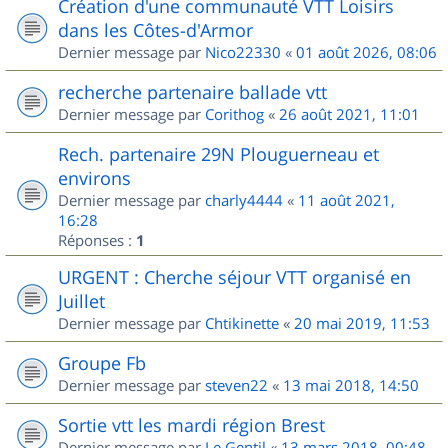
Création d'une communauté VTT Loisirs
dans les Côtes-d'Armor
Dernier message par
Nico22330
«
01 août 2026, 08:06
recherche partenaire ballade vtt
Dernier message par
Corithog
«
26 août 2021, 11:01
Rech. partenaire 29N Plouguerneau et
environs
Dernier message par
charly4444
«
11 août 2021,
16:28
Réponses :
1
URGENT : Cherche séjour VTT organisé en
Juillet
Dernier message par
Chtikinette
«
20 mai 2019, 11:53
Groupe Fb
Dernier message par
steven22
«
13 mai 2018, 14:50
Sortie vtt les mardi région Brest
Dernier message par
Le Gentil
«
13 mars 2018, 00:48