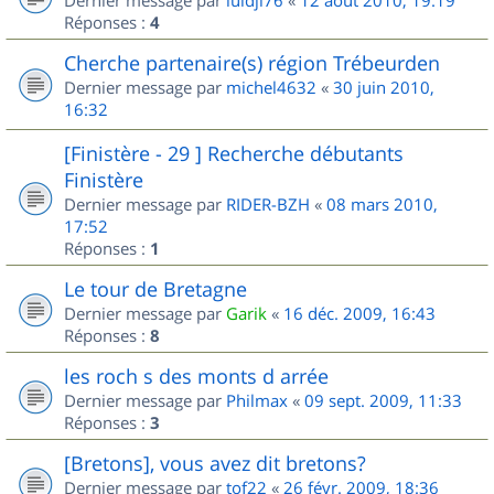
Dernier message par
luidji76
«
12 août 2010, 19:19
Réponses :
4
Cherche partenaire(s) région Trébeurden
Dernier message par
michel4632
«
30 juin 2010,
16:32
[Finistère - 29 ] Recherche débutants
Finistère
Dernier message par
RIDER-BZH
«
08 mars 2010,
17:52
Réponses :
1
Le tour de Bretagne
Dernier message par
Garik
«
16 déc. 2009, 16:43
Réponses :
8
les roch s des monts d arrée
Dernier message par
Philmax
«
09 sept. 2009, 11:33
Réponses :
3
[Bretons], vous avez dit bretons?
Dernier message par
tof22
«
26 févr. 2009, 18:36