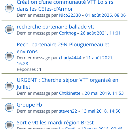
Création d'une communauté VTT Loisirs
dans les Côtes-d'Armor
Dernier message par
Nico22330
«
01 août 2026, 08:06
recherche partenaire ballade vtt
Dernier message par
Corithog
«
26 août 2021, 11:01
Rech. partenaire 29N Plouguerneau et
environs
Dernier message par
charly4444
«
11 août 2021,
16:28
Réponses :
1
URGENT : Cherche séjour VTT organisé en
Juillet
Dernier message par
Chtikinette
«
20 mai 2019, 11:53
Groupe Fb
Dernier message par
steven22
«
13 mai 2018, 14:50
Sortie vtt les mardi région Brest
Dernier message par
Le Gentil
«
13 mars 2018, 00:48