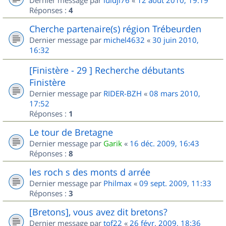
Dernier message par
luidji76
«
12 août 2010, 19:19
Réponses :
4
Cherche partenaire(s) région Trébeurden
Dernier message par
michel4632
«
30 juin 2010,
16:32
[Finistère - 29 ] Recherche débutants
Finistère
Dernier message par
RIDER-BZH
«
08 mars 2010,
17:52
Réponses :
1
Le tour de Bretagne
Dernier message par
Garik
«
16 déc. 2009, 16:43
Réponses :
8
les roch s des monts d arrée
Dernier message par
Philmax
«
09 sept. 2009, 11:33
Réponses :
3
[Bretons], vous avez dit bretons?
Dernier message par
tof22
«
26 févr. 2009, 18:36