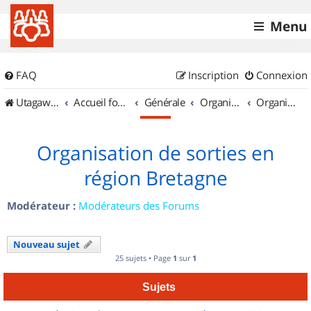
Menu
FAQ
Inscription
Connexion
UtagawaVTT (Randos VTT et VTTAE avec traces GPS)
Accueil forum
Générale
Organisation de sorties & Recherche de partenaires
Organisation de sorties en région Bretagne
Organisation de sorties en
région Bretagne
Modérateur :
Modérateurs des Forums
Nouveau sujet
25 sujets • Page
1
sur
1
Sujets