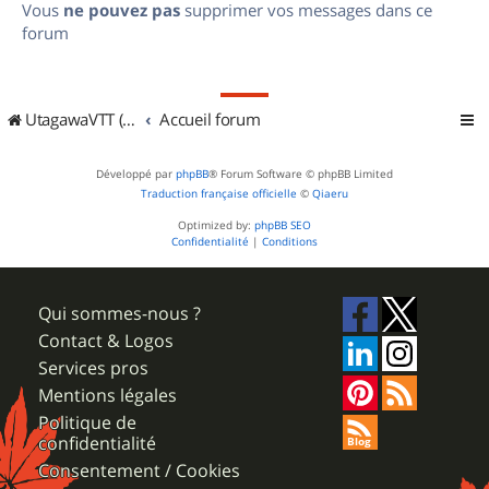
Vous
ne pouvez pas
supprimer vos messages dans ce
forum
UtagawaVTT (Randos VTT et VTTAE avec traces GPS)
Accueil forum
Développé par
phpBB
® Forum Software © phpBB Limited
Traduction française officielle
©
Qiaeru
Optimized by:
phpBB SEO
Confidentialité
|
Conditions
Qui sommes-nous ?
Contact & Logos
Services pros
Mentions légales
Politique de
confidentialité
Consentement / Cookies