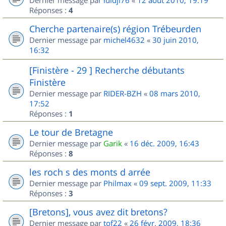
Dernier message par
luidji76
«
12 août 2010, 19:19
Réponses :
4
Cherche partenaire(s) région Trébeurden
Dernier message par
michel4632
«
30 juin 2010,
16:32
[Finistère - 29 ] Recherche débutants
Finistère
Dernier message par
RIDER-BZH
«
08 mars 2010,
17:52
Réponses :
1
Le tour de Bretagne
Dernier message par
Garik
«
16 déc. 2009, 16:43
Réponses :
8
les roch s des monts d arrée
Dernier message par
Philmax
«
09 sept. 2009, 11:33
Réponses :
3
[Bretons], vous avez dit bretons?
Dernier message par
tof22
«
26 févr. 2009, 18:36