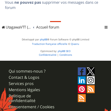
Vous
ne pouvez pas
supprimer vos messages dans ce
forum
UtagawaVTT (Randos VTT et VTTAE avec traces GPS)
Accueil forum
Développé par
phpBB
® Forum Software © phpBB Limited
Traduction française officielle
©
Qiaeru
Optimized by:
phpBB SEO
Confidentialité
|
Conditions
Qui sommes-nous ?
Contact & Logos
Services pros
Mentions légales
Politique de
confidentialité
Consentement / Cookies