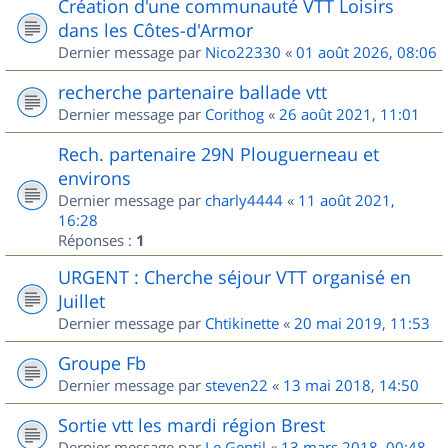
Création d'une communauté VTT Loisirs
dans les Côtes-d'Armor
Dernier message par
Nico22330
«
01 août 2026, 08:06
recherche partenaire ballade vtt
Dernier message par
Corithog
«
26 août 2021, 11:01
Rech. partenaire 29N Plouguerneau et
environs
Dernier message par
charly4444
«
11 août 2021,
16:28
Réponses :
1
URGENT : Cherche séjour VTT organisé en
Juillet
Dernier message par
Chtikinette
«
20 mai 2019, 11:53
Groupe Fb
Dernier message par
steven22
«
13 mai 2018, 14:50
Sortie vtt les mardi région Brest
Dernier message par
Le Gentil
«
13 mars 2018, 00:48