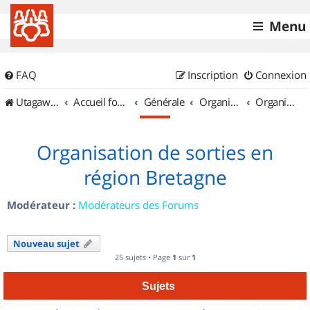
Menu
FAQ
Inscription
Connexion
UtagawaVTT (Randos VTT et VTTAE avec traces GPS)
Accueil forum
Générale
Organisation de sorties & Recherche de partenaires
Organisation de sorties en région Bretagne
Organisation de sorties en
région Bretagne
Modérateur :
Modérateurs des Forums
Nouveau sujet
25 sujets • Page
1
sur
1
Sujets