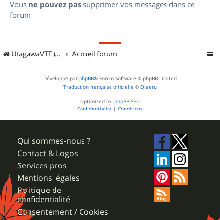
Vous
ne pouvez pas
supprimer vos messages dans ce
forum
UtagawaVTT (Randos VTT et VTTAE avec traces GPS)
Accueil forum
Développé par
phpBB
® Forum Software © phpBB Limited
Traduction française officielle
©
Qiaeru
Optimized by:
phpBB SEO
Confidentialité
|
Conditions
Qui sommes-nous ?
Contact & Logos
Services pros
Mentions légales
Politique de
confidentialité
Consentement / Cookies