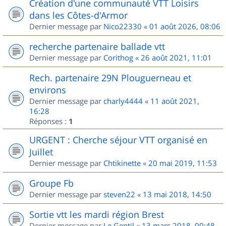
Création d'une communauté VTT Loisirs
dans les Côtes-d'Armor
Dernier message par
Nico22330
«
01 août 2026, 08:06
recherche partenaire ballade vtt
Dernier message par
Corithog
«
26 août 2021, 11:01
Rech. partenaire 29N Plouguerneau et
environs
Dernier message par
charly4444
«
11 août 2021,
16:28
Réponses :
1
URGENT : Cherche séjour VTT organisé en
Juillet
Dernier message par
Chtikinette
«
20 mai 2019, 11:53
Groupe Fb
Dernier message par
steven22
«
13 mai 2018, 14:50
Sortie vtt les mardi région Brest
Dernier message par
Le Gentil
«
13 mars 2018, 00:48