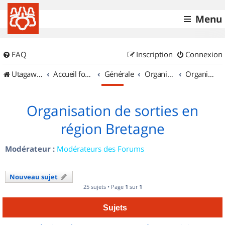
Menu
FAQ
Inscription
Connexion
UtagawaVTT (Randos VTT et VTTAE avec traces GPS)
Accueil forum
Générale
Organisation de sorties & Recherche de partenaires
Organisation de sorties en région Bretagne
Organisation de sorties en
région Bretagne
Modérateur :
Modérateurs des Forums
Nouveau sujet
25 sujets • Page
1
sur
1
Sujets