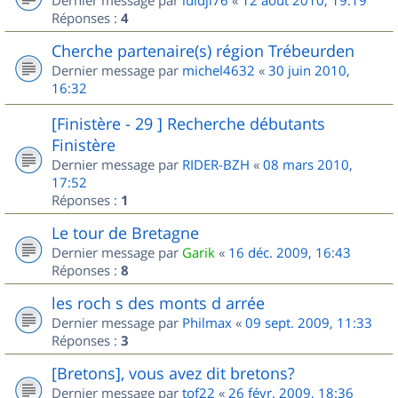
Dernier message par
luidji76
«
12 août 2010, 19:19
Réponses :
4
Cherche partenaire(s) région Trébeurden
Dernier message par
michel4632
«
30 juin 2010,
16:32
[Finistère - 29 ] Recherche débutants
Finistère
Dernier message par
RIDER-BZH
«
08 mars 2010,
17:52
Réponses :
1
Le tour de Bretagne
Dernier message par
Garik
«
16 déc. 2009, 16:43
Réponses :
8
les roch s des monts d arrée
Dernier message par
Philmax
«
09 sept. 2009, 11:33
Réponses :
3
[Bretons], vous avez dit bretons?
Dernier message par
tof22
«
26 févr. 2009, 18:36