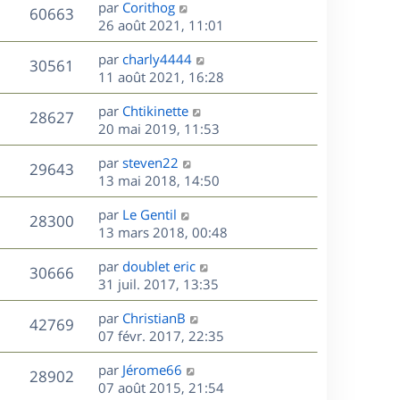
D
par
Corithog
n
V
60663
e
e
26 août 2021, 11:01
i
r
u
e
s
D
par
charly4444
n
r
V
30561
e
e
11 août 2021, 16:28
i
m
r
u
e
e
s
D
par
Chtikinette
n
r
V
s
28627
e
e
20 mai 2019, 11:53
i
m
s
r
u
e
e
a
s
D
par
steven22
n
r
V
s
29643
g
e
e
13 mai 2018, 14:50
i
m
s
e
r
u
e
e
a
s
D
par
Le Gentil
n
r
V
s
28300
g
e
e
13 mars 2018, 00:48
i
m
s
e
r
u
e
e
a
s
D
par
doublet eric
n
r
V
s
30666
g
e
e
31 juil. 2017, 13:35
i
m
s
e
r
u
e
e
a
s
D
par
ChristianB
n
r
V
s
42769
g
e
e
07 févr. 2017, 22:35
i
m
s
e
r
u
e
e
a
s
D
par
Jérome66
n
r
V
s
28902
g
e
e
07 août 2015, 21:54
i
m
s
e