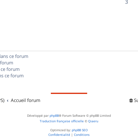
R
3
s
p
s
n
é
e
o
s
p
s
n
e
o
s
s
n
e
dans ce forum
s
s
 forum
e
 ce forum
s ce forum
s
S)
Accueil forum
S
Développé par
phpBB
® Forum Software © phpBB Limited
Traduction française officielle
©
Qiaeru
Optimized by:
phpBB SEO
Confidentialité
|
Conditions