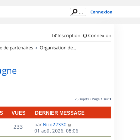
Connexion
Inscription
Connexion
e de partenaires
Organisation de sorties en région Bretagne
tagne
25 sujets • Page
1
sur
1
S
VUES
DERNIER MESSAGE
D
par
Nico22330
V
233
e
01 août 2026, 08:06
r
u