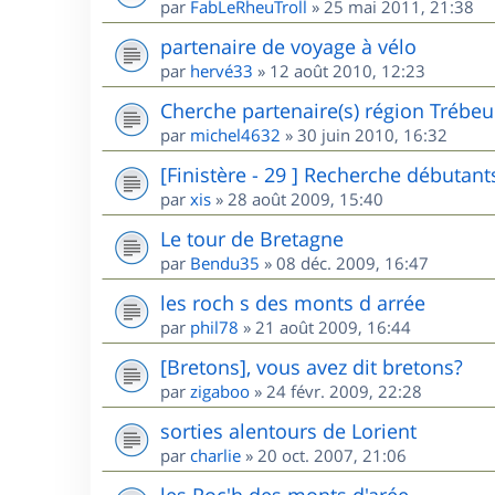
par
FabLeRheuTroll
»
25 mai 2011, 21:38
partenaire de voyage à vélo
par
hervé33
»
12 août 2010, 12:23
Cherche partenaire(s) région Trébe
par
michel4632
»
30 juin 2010, 16:32
[Finistère - 29 ] Recherche débutant
par
xis
»
28 août 2009, 15:40
Le tour de Bretagne
par
Bendu35
»
08 déc. 2009, 16:47
les roch s des monts d arrée
par
phil78
»
21 août 2009, 16:44
[Bretons], vous avez dit bretons?
par
zigaboo
»
24 févr. 2009, 22:28
sorties alentours de Lorient
par
charlie
»
20 oct. 2007, 21:06