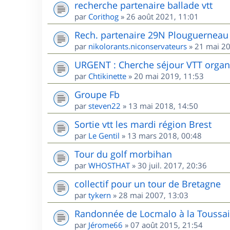
recherche partenaire ballade vtt
par
Corithog
»
26 août 2021, 11:01
Rech. partenaire 29N Plouguerneau 
par
nikolorants.niconservateurs
»
21 mai 20
URGENT : Cherche séjour VTT organis
par
Chtikinette
»
20 mai 2019, 11:53
Groupe Fb
par
steven22
»
13 mai 2018, 14:50
Sortie vtt les mardi région Brest
par
Le Gentil
»
13 mars 2018, 00:48
Tour du golf morbihan
par
WHOSTHAT
»
30 juil. 2017, 20:36
collectif pour un tour de Bretagne
par
tykern
»
28 mai 2007, 13:03
Randonnée de Locmalo à la Toussai
par
Jérome66
»
07 août 2015, 21:54