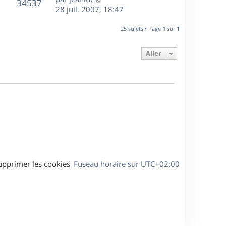
r
V
s
34537
g
e
e
28 juil. 2007, 18:47
i
m
s
e
r
u
e
e
a
s
n
r
25 sujets • Page
1
sur
1
s
g
e
i
m
s
e
e
e
a
Aller
s
r
s
g
m
s
e
e
a
s
g
s
e
a
g
e
upprimer les cookies
Fuseau horaire sur
UTC+02:00