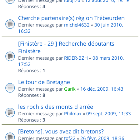
Dernier message par
luidji76
«
12 août 2010, 19:19
Réponses :
4
Cherche partenaire(s) région Trébeurden
Dernier message par
michel4632
«
30 juin 2010,
16:32
[Finistère - 29 ] Recherche débutants
Finistère
Dernier message par
RIDER-BZH
«
08 mars 2010,
17:52
Réponses :
1
Le tour de Bretagne
Dernier message par
Garik
«
16 déc. 2009, 16:43
Réponses :
8
les roch s des monts d arrée
Dernier message par
Philmax
«
09 sept. 2009, 11:33
Réponses :
3
[Bretons], vous avez dit bretons?
Dernier message par
tof22
«
26 févr. 2009, 18:36