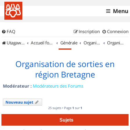
Menu
FAQ
Inscription
Connexion
UtagawaVTT (Randos VTT et VTTAE avec traces GPS)
Accueil forum
Générale
Organisation de sorties & Recherche de partenaires
Organisation de sorties en région Bretagne
Organisation de sorties en
région Bretagne
Modérateur :
Modérateurs des Forums
Nouveau sujet
25 sujets • Page
1
sur
1
Sujets