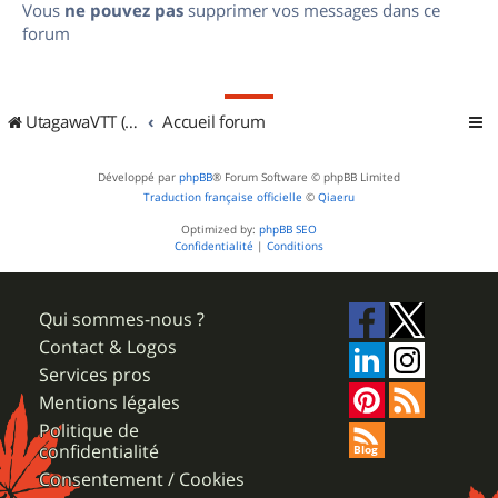
Vous
ne pouvez pas
supprimer vos messages dans ce
forum
UtagawaVTT (Randos VTT et VTTAE avec traces GPS)
Accueil forum
Développé par
phpBB
® Forum Software © phpBB Limited
Traduction française officielle
©
Qiaeru
Optimized by:
phpBB SEO
Confidentialité
|
Conditions
Qui sommes-nous ?
Contact & Logos
Services pros
Mentions légales
Politique de
confidentialité
Consentement / Cookies