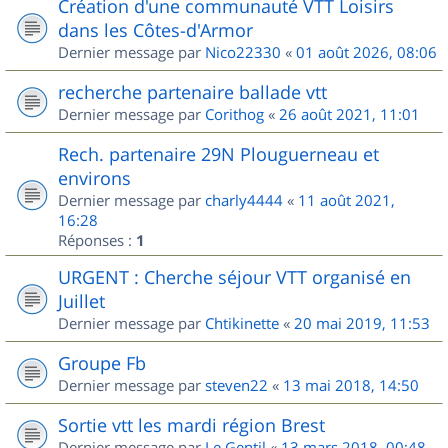
Création d'une communauté VTT Loisirs
dans les Côtes-d'Armor
Dernier message par
Nico22330
«
01 août 2026, 08:06
recherche partenaire ballade vtt
Dernier message par
Corithog
«
26 août 2021, 11:01
Rech. partenaire 29N Plouguerneau et
environs
Dernier message par
charly4444
«
11 août 2021,
16:28
Réponses :
1
URGENT : Cherche séjour VTT organisé en
Juillet
Dernier message par
Chtikinette
«
20 mai 2019, 11:53
Groupe Fb
Dernier message par
steven22
«
13 mai 2018, 14:50
Sortie vtt les mardi région Brest
Dernier message par
Le Gentil
«
13 mars 2018, 00:48