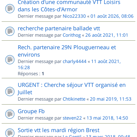
Création d'une communauté VTT Loisirs
dans les Côtes-d'Armor
Dernier message par
Nico22330
«
01 août 2026, 08:06
recherche partenaire ballade vtt
Dernier message par
Corithog
«
26 août 2021, 11:01
Rech. partenaire 29N Plouguerneau et
environs
Dernier message par
charly4444
«
11 août 2021,
16:28
Réponses :
1
URGENT : Cherche séjour VTT organisé en
Juillet
Dernier message par
Chtikinette
«
20 mai 2019, 11:53
Groupe Fb
Dernier message par
steven22
«
13 mai 2018, 14:50
Sortie vtt les mardi région Brest
Dernier message par
Le Gentil
«
13 mars 2018, 00:48