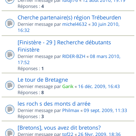
Dernier message par
luidji76
«
12 août 2010, 19:19
Réponses :
4
Cherche partenaire(s) région Trébeurden
Dernier message par
michel4632
«
30 juin 2010,
16:32
[Finistère - 29 ] Recherche débutants
Finistère
Dernier message par
RIDER-BZH
«
08 mars 2010,
17:52
Réponses :
1
Le tour de Bretagne
Dernier message par
Garik
«
16 déc. 2009, 16:43
Réponses :
8
les roch s des monts d arrée
Dernier message par
Philmax
«
09 sept. 2009, 11:33
Réponses :
3
[Bretons], vous avez dit bretons?
Dernier message par
tof22
«
26 févr. 2009, 18:36