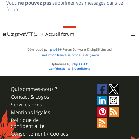
Vous
ne pouvez pas
supprimer vos messages dans ce
forum
UtagawaVTT (Randos VTT et VTTAE avec traces GPS)
Accueil forum
Développé par
phpBB
® Forum Software © phpBB Limited
Traduction française officielle
©
Qiaeru
Optimized by:
phpBB SEO
Confidentialité
|
Conditions
Qui sommes-nous ?
Contact & Logos
Services pros
Mentions légales
Politique de
confidentialité
Consentement / Cookies