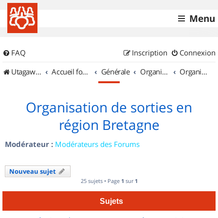
Menu
FAQ
Inscription
Connexion
UtagawaVTT (Randos VTT et VTTAE avec traces GPS)
Accueil forum
Générale
Organisation de sorties & Recherche de partenaires
Organisation de sorties en région Bretagne
Organisation de sorties en
région Bretagne
Modérateur :
Modérateurs des Forums
Nouveau sujet
25 sujets • Page
1
sur
1
Sujets