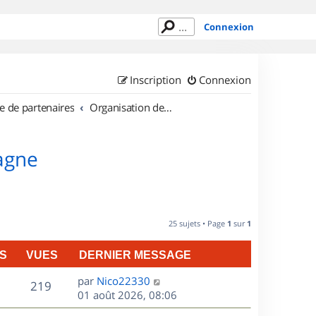
Connexion
Inscription
Connexion
e de partenaires
Organisation de sorties en région Bretagne
tagne
25 sujets • Page
1
sur
1
S
VUES
DERNIER MESSAGE
D
par
Nico22330
V
219
e
01 août 2026, 08:06
r
u