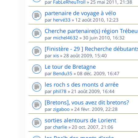
par
FabLeRheuTroll
»
25 mai 2011, 21:38
partenaire de voyage à vélo
par
hervé33
»
12 août 2010, 12:23
Cherche partenaire(s) région Trébe
par
michel4632
»
30 juin 2010, 16:32
[Finistère - 29 ] Recherche débutant
par
xis
»
28 août 2009, 15:40
Le tour de Bretagne
par
Bendu35
»
08 déc. 2009, 16:47
les roch s des monts d arrée
par
phil78
»
21 août 2009, 16:44
[Bretons], vous avez dit bretons?
par
zigaboo
»
24 févr. 2009, 22:28
sorties alentours de Lorient
par
charlie
»
20 oct. 2007, 21:06