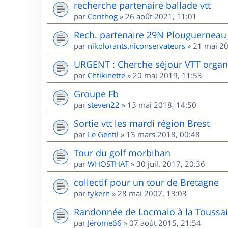
recherche partenaire ballade vtt
par
Corithog
»
26 août 2021, 11:01
Rech. partenaire 29N Plouguerneau 
par
nikolorants.niconservateurs
»
21 mai 20
URGENT : Cherche séjour VTT organis
par
Chtikinette
»
20 mai 2019, 11:53
Groupe Fb
par
steven22
»
13 mai 2018, 14:50
Sortie vtt les mardi région Brest
par
Le Gentil
»
13 mars 2018, 00:48
Tour du golf morbihan
par
WHOSTHAT
»
30 juil. 2017, 20:36
collectif pour un tour de Bretagne
par
tykern
»
28 mai 2007, 13:03
Randonnée de Locmalo à la Toussai
par
Jérome66
»
07 août 2015, 21:54