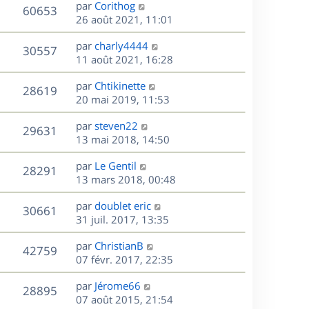
D
par
Corithog
n
V
60653
e
e
26 août 2021, 11:01
i
r
u
e
s
D
par
charly4444
n
r
V
30557
e
e
11 août 2021, 16:28
i
m
r
u
e
e
s
D
par
Chtikinette
n
r
V
s
28619
e
e
20 mai 2019, 11:53
i
m
s
r
u
e
e
a
s
D
par
steven22
n
r
V
s
29631
g
e
e
13 mai 2018, 14:50
i
m
s
e
r
u
e
e
a
s
D
par
Le Gentil
n
r
V
s
28291
g
e
e
13 mars 2018, 00:48
i
m
s
e
r
u
e
e
a
s
D
par
doublet eric
n
r
V
s
30661
g
e
e
31 juil. 2017, 13:35
i
m
s
e
r
u
e
e
a
s
D
par
ChristianB
n
r
V
s
42759
g
e
e
07 févr. 2017, 22:35
i
m
s
e
r
u
e
e
a
s
D
par
Jérome66
n
r
V
s
28895
g
e
e
07 août 2015, 21:54
i
m
s
e