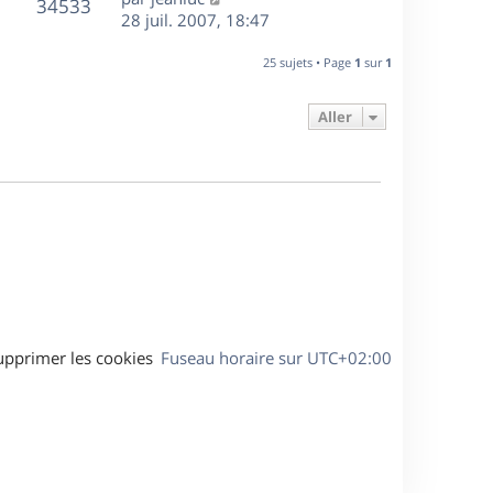
r
V
s
34533
g
e
e
28 juil. 2007, 18:47
i
m
s
e
r
u
e
e
a
s
n
r
25 sujets • Page
1
sur
1
s
g
e
i
m
s
e
e
e
a
Aller
s
r
s
g
m
s
e
e
a
s
g
s
e
a
g
e
upprimer les cookies
Fuseau horaire sur
UTC+02:00