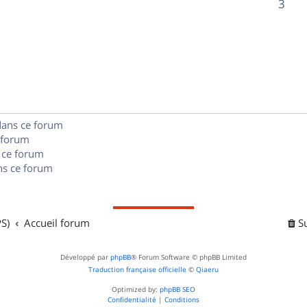
R
3
s
p
s
n
é
e
o
s
p
s
n
e
o
s
s
n
e
dans ce forum
s
s
 forum
e
 ce forum
s ce forum
s
S)
Accueil forum
S
Développé par
phpBB
® Forum Software © phpBB Limited
Traduction française officielle
©
Qiaeru
Optimized by:
phpBB SEO
Confidentialité
|
Conditions