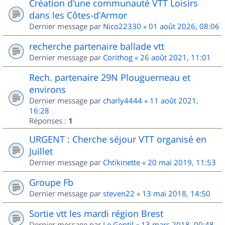
Création d'une communauté VTT Loisirs
dans les Côtes-d'Armor
Dernier message par
Nico22330
«
01 août 2026, 08:06
recherche partenaire ballade vtt
Dernier message par
Corithog
«
26 août 2021, 11:01
Rech. partenaire 29N Plouguerneau et
environs
Dernier message par
charly4444
«
11 août 2021,
16:28
Réponses :
1
URGENT : Cherche séjour VTT organisé en
Juillet
Dernier message par
Chtikinette
«
20 mai 2019, 11:53
Groupe Fb
Dernier message par
steven22
«
13 mai 2018, 14:50
Sortie vtt les mardi région Brest
Dernier message par
Le Gentil
«
13 mars 2018, 00:48