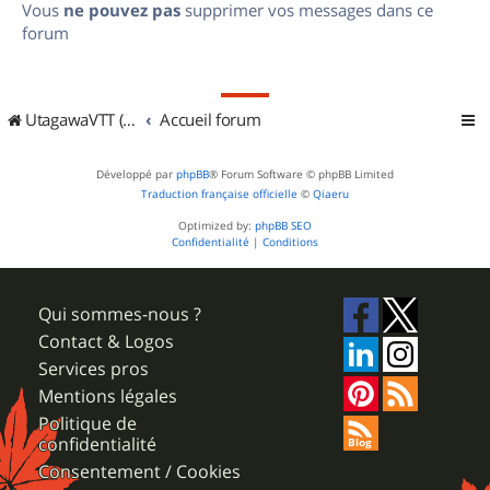
Vous
ne pouvez pas
supprimer vos messages dans ce
forum
UtagawaVTT (Randos VTT et VTTAE avec traces GPS)
Accueil forum
Développé par
phpBB
® Forum Software © phpBB Limited
Traduction française officielle
©
Qiaeru
Optimized by:
phpBB SEO
Confidentialité
|
Conditions
Qui sommes-nous ?
Contact & Logos
Services pros
Mentions légales
Politique de
confidentialité
Consentement / Cookies