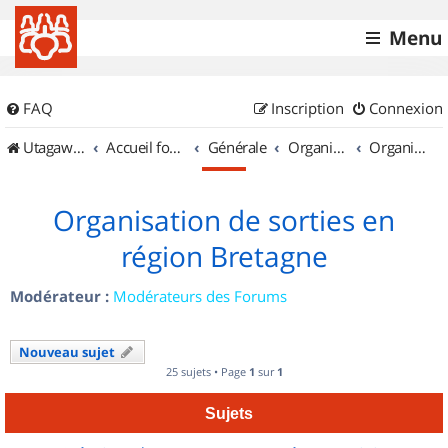
Menu
FAQ
Inscription
Connexion
UtagawaVTT (Randos VTT et VTTAE avec traces GPS)
Accueil forum
Générale
Organisation de sorties & Recherche de partenaires
Organisation de sorties en région Bretagne
Organisation de sorties en
région Bretagne
Modérateur :
Modérateurs des Forums
Nouveau sujet
25 sujets • Page
1
sur
1
Sujets