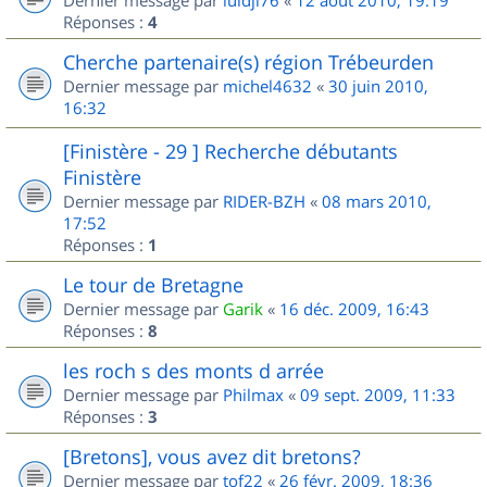
Dernier message par
luidji76
«
12 août 2010, 19:19
Réponses :
4
Cherche partenaire(s) région Trébeurden
Dernier message par
michel4632
«
30 juin 2010,
16:32
[Finistère - 29 ] Recherche débutants
Finistère
Dernier message par
RIDER-BZH
«
08 mars 2010,
17:52
Réponses :
1
Le tour de Bretagne
Dernier message par
Garik
«
16 déc. 2009, 16:43
Réponses :
8
les roch s des monts d arrée
Dernier message par
Philmax
«
09 sept. 2009, 11:33
Réponses :
3
[Bretons], vous avez dit bretons?
Dernier message par
tof22
«
26 févr. 2009, 18:36