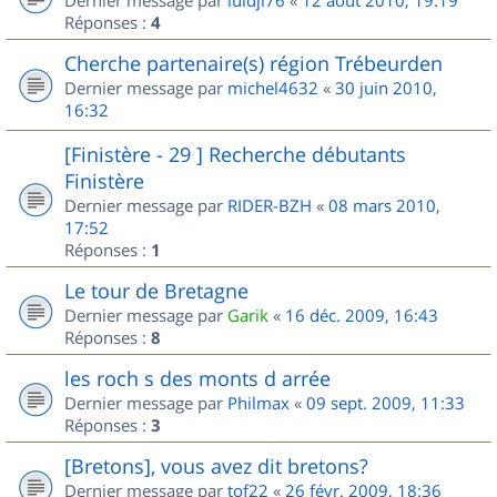
Dernier message par
luidji76
«
12 août 2010, 19:19
Réponses :
4
Cherche partenaire(s) région Trébeurden
Dernier message par
michel4632
«
30 juin 2010,
16:32
[Finistère - 29 ] Recherche débutants
Finistère
Dernier message par
RIDER-BZH
«
08 mars 2010,
17:52
Réponses :
1
Le tour de Bretagne
Dernier message par
Garik
«
16 déc. 2009, 16:43
Réponses :
8
les roch s des monts d arrée
Dernier message par
Philmax
«
09 sept. 2009, 11:33
Réponses :
3
[Bretons], vous avez dit bretons?
Dernier message par
tof22
«
26 févr. 2009, 18:36