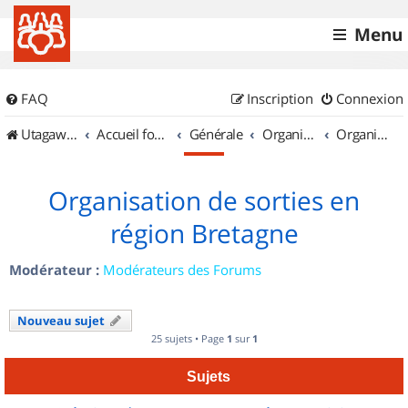
Menu
FAQ
Inscription
Connexion
UtagawaVTT (Randos VTT et VTTAE avec traces GPS)
Accueil forum
Générale
Organisation de sorties & Recherche de partenaires
Organisation de sorties en région Bretagne
Organisation de sorties en
région Bretagne
Modérateur :
Modérateurs des Forums
Nouveau sujet
25 sujets • Page
1
sur
1
Sujets