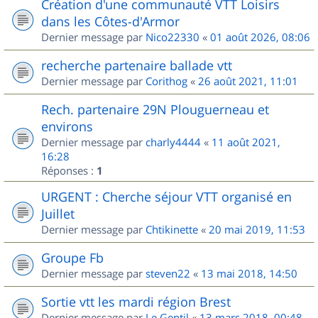
Création d'une communauté VTT Loisirs
dans les Côtes-d'Armor
Dernier message par
Nico22330
«
01 août 2026, 08:06
recherche partenaire ballade vtt
Dernier message par
Corithog
«
26 août 2021, 11:01
Rech. partenaire 29N Plouguerneau et
environs
Dernier message par
charly4444
«
11 août 2021,
16:28
Réponses :
1
URGENT : Cherche séjour VTT organisé en
Juillet
Dernier message par
Chtikinette
«
20 mai 2019, 11:53
Groupe Fb
Dernier message par
steven22
«
13 mai 2018, 14:50
Sortie vtt les mardi région Brest
Dernier message par
Le Gentil
«
13 mars 2018, 00:48