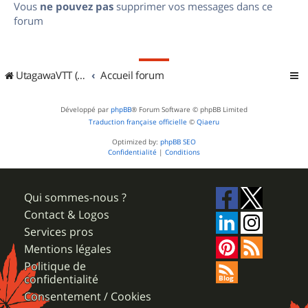
Vous
ne pouvez pas
supprimer vos messages dans ce
forum
UtagawaVTT (Randos VTT et VTTAE avec traces GPS)
Accueil forum
Développé par
phpBB
® Forum Software © phpBB Limited
Traduction française officielle
©
Qiaeru
Optimized by:
phpBB SEO
Confidentialité
|
Conditions
Qui sommes-nous ?
Contact & Logos
Services pros
Mentions légales
Politique de
confidentialité
Consentement / Cookies