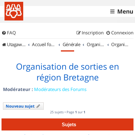
Menu
FAQ
Inscription
Connexion
UtagawaVTT (Randos VTT et VTTAE avec traces GPS)
Accueil forum
Générale
Organisation de sorties & Recherche de partenaires
Organisation de sorties en région Bretagne
Organisation de sorties en
région Bretagne
Modérateur :
Modérateurs des Forums
Nouveau sujet
25 sujets • Page
1
sur
1
Sujets