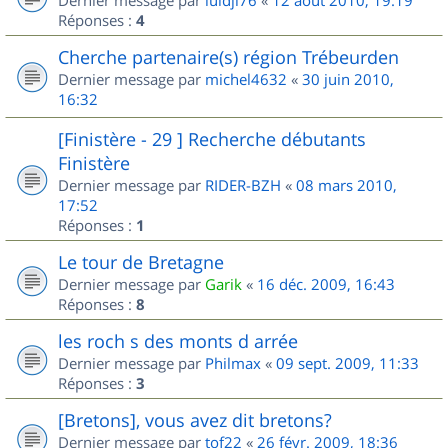
Dernier message par
luidji76
«
12 août 2010, 19:19
Réponses :
4
Cherche partenaire(s) région Trébeurden
Dernier message par
michel4632
«
30 juin 2010,
16:32
[Finistère - 29 ] Recherche débutants
Finistère
Dernier message par
RIDER-BZH
«
08 mars 2010,
17:52
Réponses :
1
Le tour de Bretagne
Dernier message par
Garik
«
16 déc. 2009, 16:43
Réponses :
8
les roch s des monts d arrée
Dernier message par
Philmax
«
09 sept. 2009, 11:33
Réponses :
3
[Bretons], vous avez dit bretons?
Dernier message par
tof22
«
26 févr. 2009, 18:36