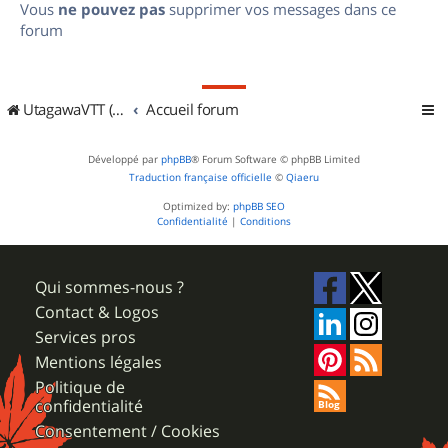
Vous
ne pouvez pas
supprimer vos messages dans ce
forum
UtagawaVTT (Randos VTT et VTTAE avec traces GPS)
Accueil forum
Développé par
phpBB
® Forum Software © phpBB Limited
Traduction française officielle
©
Qiaeru
Optimized by:
phpBB SEO
Confidentialité
|
Conditions
Qui sommes-nous ?
Contact & Logos
Services pros
Mentions légales
Politique de
confidentialité
Consentement / Cookies