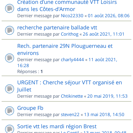
Création d'une communauté VTT Loisirs
dans les Côtes-d'Armor
Dernier message par
Nico22330
«
01 août 2026, 08:06
recherche partenaire ballade vtt
Dernier message par
Corithog
«
26 août 2021, 11:01
Rech. partenaire 29N Plouguerneau et
environs
Dernier message par
charly4444
«
11 août 2021,
16:28
Réponses :
1
URGENT : Cherche séjour VTT organisé en
Juillet
Dernier message par
Chtikinette
«
20 mai 2019, 11:53
Groupe Fb
Dernier message par
steven22
«
13 mai 2018, 14:50
Sortie vtt les mardi région Brest
Dernier message par
Le Gentil
«
13 mars 2018, 00:48