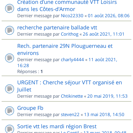
Création d'une communauté VTT Loisirs
dans les Côtes-d'Armor
Dernier message par
Nico22330
«
01 août 2026, 08:06
recherche partenaire ballade vtt
Dernier message par
Corithog
«
26 août 2021, 11:01
Rech. partenaire 29N Plouguerneau et
environs
Dernier message par
charly4444
«
11 août 2021,
16:28
Réponses :
1
URGENT : Cherche séjour VTT organisé en
Juillet
Dernier message par
Chtikinette
«
20 mai 2019, 11:53
Groupe Fb
Dernier message par
steven22
«
13 mai 2018, 14:50
Sortie vtt les mardi région Brest
Dernier message par
Le Gentil
«
13 mars 2018, 00:48