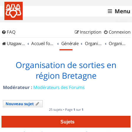
Menu
FAQ
Inscription
Connexion
UtagawaVTT (Randos VTT et VTTAE avec traces GPS)
Accueil forum
Générale
Organisation de sorties & Recherche de partenaires
Organisation de sorties en région Bretagne
Organisation de sorties en
région Bretagne
Modérateur :
Modérateurs des Forums
Nouveau sujet
25 sujets • Page
1
sur
1
Sujets