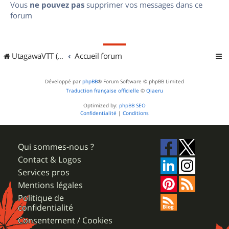
Vous
ne pouvez pas
supprimer vos messages dans ce
forum
UtagawaVTT (Randos VTT et VTTAE avec traces GPS)
Accueil forum
Développé par
phpBB
® Forum Software © phpBB Limited
Traduction française officielle
©
Qiaeru
Optimized by:
phpBB SEO
Confidentialité
|
Conditions
Qui sommes-nous ?
Contact & Logos
Services pros
Mentions légales
Politique de
confidentialité
Consentement / Cookies