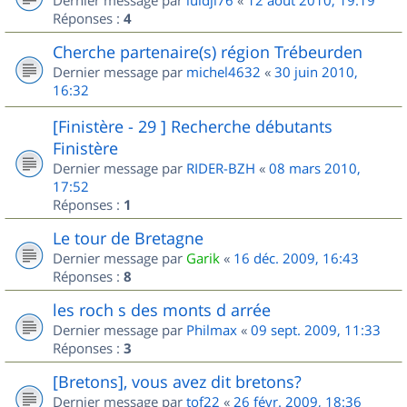
Dernier message par
luidji76
«
12 août 2010, 19:19
Réponses :
4
Cherche partenaire(s) région Trébeurden
Dernier message par
michel4632
«
30 juin 2010,
16:32
[Finistère - 29 ] Recherche débutants
Finistère
Dernier message par
RIDER-BZH
«
08 mars 2010,
17:52
Réponses :
1
Le tour de Bretagne
Dernier message par
Garik
«
16 déc. 2009, 16:43
Réponses :
8
les roch s des monts d arrée
Dernier message par
Philmax
«
09 sept. 2009, 11:33
Réponses :
3
[Bretons], vous avez dit bretons?
Dernier message par
tof22
«
26 févr. 2009, 18:36