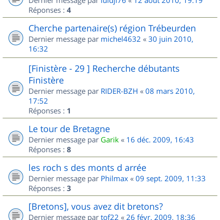
Dernier message par
luidji76
«
12 août 2010, 19:19
Réponses :
4
Cherche partenaire(s) région Trébeurden
Dernier message par
michel4632
«
30 juin 2010,
16:32
[Finistère - 29 ] Recherche débutants
Finistère
Dernier message par
RIDER-BZH
«
08 mars 2010,
17:52
Réponses :
1
Le tour de Bretagne
Dernier message par
Garik
«
16 déc. 2009, 16:43
Réponses :
8
les roch s des monts d arrée
Dernier message par
Philmax
«
09 sept. 2009, 11:33
Réponses :
3
[Bretons], vous avez dit bretons?
Dernier message par
tof22
«
26 févr. 2009, 18:36