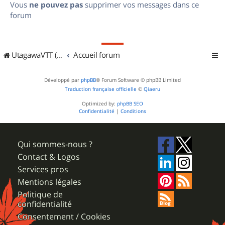
Vous
ne pouvez pas
supprimer vos messages dans ce
forum
UtagawaVTT (Randos VTT et VTTAE avec traces GPS)
Accueil forum
Développé par
phpBB
® Forum Software © phpBB Limited
Traduction française officielle
©
Qiaeru
Optimized by:
phpBB SEO
Confidentialité
|
Conditions
Qui sommes-nous ?
Contact & Logos
Services pros
Mentions légales
Politique de
confidentialité
Consentement / Cookies