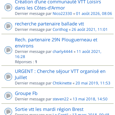
Création d'une communauté VTT Loisirs
dans les Côtes-d'Armor
Dernier message par
Nico22330
«
01 août 2026, 08:06
recherche partenaire ballade vtt
Dernier message par
Corithog
«
26 août 2021, 11:01
Rech. partenaire 29N Plouguerneau et
environs
Dernier message par
charly4444
«
11 août 2021,
16:28
Réponses :
1
URGENT : Cherche séjour VTT organisé en
Juillet
Dernier message par
Chtikinette
«
20 mai 2019, 11:53
Groupe Fb
Dernier message par
steven22
«
13 mai 2018, 14:50
Sortie vtt les mardi région Brest
Dernier message par
Le Gentil
«
13 mars 2018, 00:48