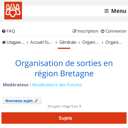
Menu
FAQ
Inscription
Connexion
UtagawaVTT (Randos VTT et VTTAE avec traces GPS)
Accueil forum
Générale
Organisation de sorties & Recherche de partenaires
Organisation de sorties en région Bretagne
Organisation de sorties en
région Bretagne
Modérateur :
Modérateurs des Forums
Nouveau sujet
25 sujets • Page
1
sur
1
Sujets