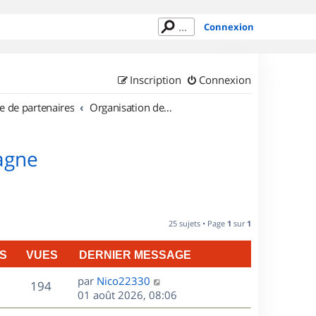
Connexion
Inscription
Connexion
e de partenaires
Organisation de sorties en région Bretagne
tagne
25 sujets • Page
1
sur
1
S
VUES
DERNIER MESSAGE
D
par
Nico22330
V
194
e
01 août 2026, 08:06
r
u