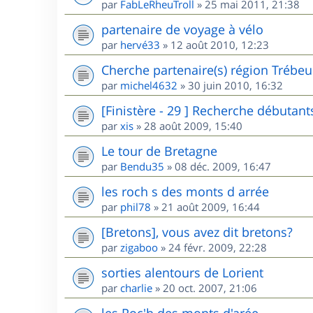
par
FabLeRheuTroll
»
25 mai 2011, 21:38
partenaire de voyage à vélo
par
hervé33
»
12 août 2010, 12:23
Cherche partenaire(s) région Trébe
par
michel4632
»
30 juin 2010, 16:32
[Finistère - 29 ] Recherche débutant
par
xis
»
28 août 2009, 15:40
Le tour de Bretagne
par
Bendu35
»
08 déc. 2009, 16:47
les roch s des monts d arrée
par
phil78
»
21 août 2009, 16:44
[Bretons], vous avez dit bretons?
par
zigaboo
»
24 févr. 2009, 22:28
sorties alentours de Lorient
par
charlie
»
20 oct. 2007, 21:06