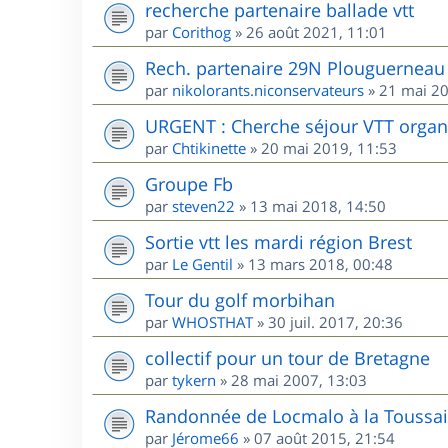
recherche partenaire ballade vtt
par
Corithog
»
26 août 2021, 11:01
Rech. partenaire 29N Plouguerneau 
par
nikolorants.niconservateurs
»
21 mai 20
URGENT : Cherche séjour VTT organis
par
Chtikinette
»
20 mai 2019, 11:53
Groupe Fb
par
steven22
»
13 mai 2018, 14:50
Sortie vtt les mardi région Brest
par
Le Gentil
»
13 mars 2018, 00:48
Tour du golf morbihan
par
WHOSTHAT
»
30 juil. 2017, 20:36
collectif pour un tour de Bretagne
par
tykern
»
28 mai 2007, 13:03
Randonnée de Locmalo à la Toussai
par
Jérome66
»
07 août 2015, 21:54