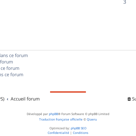
R
3
s
p
s
n
é
e
o
s
p
s
n
e
o
s
s
n
e
dans ce forum
s
s
 forum
e
 ce forum
s ce forum
s
S)
Accueil forum
S
Développé par
phpBB
® Forum Software © phpBB Limited
Traduction française officielle
©
Qiaeru
Optimized by:
phpBB SEO
Confidentialité
|
Conditions