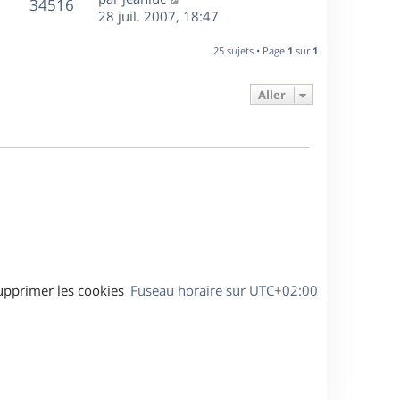
r
V
s
34516
g
e
e
28 juil. 2007, 18:47
i
m
s
e
r
u
e
e
a
s
n
r
25 sujets • Page
1
sur
1
s
g
e
i
m
s
e
e
e
a
Aller
s
r
s
g
m
s
e
e
a
s
g
s
e
a
g
e
upprimer les cookies
Fuseau horaire sur
UTC+02:00