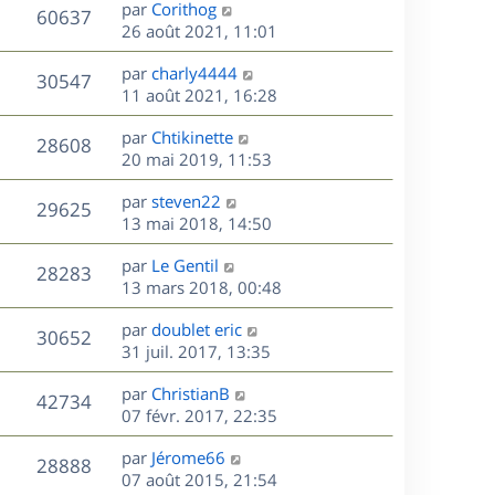
D
par
Corithog
n
V
60637
e
e
26 août 2021, 11:01
i
r
u
e
s
D
par
charly4444
n
r
V
30547
e
e
11 août 2021, 16:28
i
m
r
u
e
e
s
D
par
Chtikinette
n
r
V
s
28608
e
e
20 mai 2019, 11:53
i
m
s
r
u
e
e
a
s
D
par
steven22
n
r
V
s
29625
g
e
e
13 mai 2018, 14:50
i
m
s
e
r
u
e
e
a
s
D
par
Le Gentil
n
r
V
s
28283
g
e
e
13 mars 2018, 00:48
i
m
s
e
r
u
e
e
a
s
D
par
doublet eric
n
r
V
s
30652
g
e
e
31 juil. 2017, 13:35
i
m
s
e
r
u
e
e
a
s
D
par
ChristianB
n
r
V
s
42734
g
e
e
07 févr. 2017, 22:35
i
m
s
e
r
u
e
e
a
s
D
par
Jérome66
n
r
V
s
28888
g
e
e
07 août 2015, 21:54
i
m
s
e