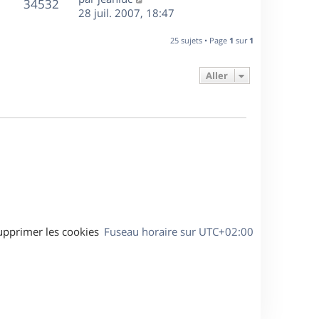
r
V
s
34532
g
e
e
28 juil. 2007, 18:47
i
m
s
e
r
u
e
e
a
s
n
r
25 sujets • Page
1
sur
1
s
g
e
i
m
s
e
e
e
a
Aller
s
r
s
g
m
s
e
e
a
s
g
s
e
a
g
e
upprimer les cookies
Fuseau horaire sur
UTC+02:00