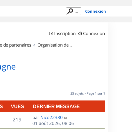
Connexion
Inscription
Connexion
e de partenaires
Organisation de sorties en région Bretagne
tagne
25 sujets • Page
1
sur
1
S
VUES
DERNIER MESSAGE
D
par
Nico22330
V
219
e
01 août 2026, 08:06
r
u