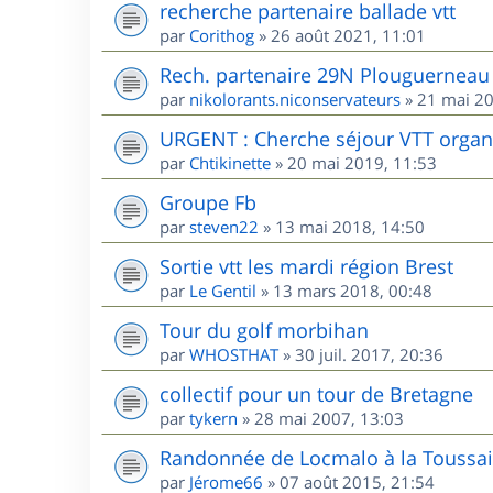
recherche partenaire ballade vtt
par
Corithog
»
26 août 2021, 11:01
Rech. partenaire 29N Plouguerneau 
par
nikolorants.niconservateurs
»
21 mai 20
URGENT : Cherche séjour VTT organis
par
Chtikinette
»
20 mai 2019, 11:53
Groupe Fb
par
steven22
»
13 mai 2018, 14:50
Sortie vtt les mardi région Brest
par
Le Gentil
»
13 mars 2018, 00:48
Tour du golf morbihan
par
WHOSTHAT
»
30 juil. 2017, 20:36
collectif pour un tour de Bretagne
par
tykern
»
28 mai 2007, 13:03
Randonnée de Locmalo à la Toussai
par
Jérome66
»
07 août 2015, 21:54