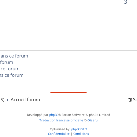
R
3
s
p
s
n
é
e
o
s
p
s
n
e
o
s
s
n
e
dans ce forum
s
s
 forum
e
 ce forum
s ce forum
s
S)
Accueil forum
S
Développé par
phpBB
® Forum Software © phpBB Limited
Traduction française officielle
©
Qiaeru
Optimized by:
phpBB SEO
Confidentialité
|
Conditions