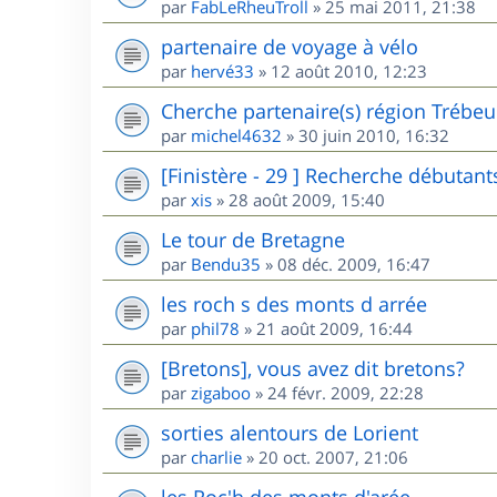
par
FabLeRheuTroll
»
25 mai 2011, 21:38
partenaire de voyage à vélo
par
hervé33
»
12 août 2010, 12:23
Cherche partenaire(s) région Trébe
par
michel4632
»
30 juin 2010, 16:32
[Finistère - 29 ] Recherche débutant
par
xis
»
28 août 2009, 15:40
Le tour de Bretagne
par
Bendu35
»
08 déc. 2009, 16:47
les roch s des monts d arrée
par
phil78
»
21 août 2009, 16:44
[Bretons], vous avez dit bretons?
par
zigaboo
»
24 févr. 2009, 22:28
sorties alentours de Lorient
par
charlie
»
20 oct. 2007, 21:06