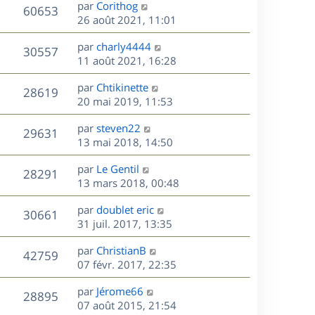
D
par
Corithog
n
V
60653
e
e
26 août 2021, 11:01
i
r
u
e
s
D
par
charly4444
n
r
V
30557
e
e
11 août 2021, 16:28
i
m
r
u
e
e
s
D
par
Chtikinette
n
r
V
s
28619
e
e
20 mai 2019, 11:53
i
m
s
r
u
e
e
a
s
D
par
steven22
n
r
V
s
29631
g
e
e
13 mai 2018, 14:50
i
m
s
e
r
u
e
e
a
s
D
par
Le Gentil
n
r
V
s
28291
g
e
e
13 mars 2018, 00:48
i
m
s
e
r
u
e
e
a
s
D
par
doublet eric
n
r
V
s
30661
g
e
e
31 juil. 2017, 13:35
i
m
s
e
r
u
e
e
a
s
D
par
ChristianB
n
r
V
s
42759
g
e
e
07 févr. 2017, 22:35
i
m
s
e
r
u
e
e
a
s
D
par
Jérome66
n
r
V
s
28895
g
e
e
07 août 2015, 21:54
i
m
s
e