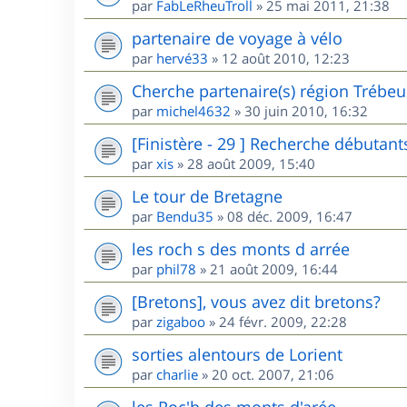
par
FabLeRheuTroll
»
25 mai 2011, 21:38
partenaire de voyage à vélo
par
hervé33
»
12 août 2010, 12:23
Cherche partenaire(s) région Trébe
par
michel4632
»
30 juin 2010, 16:32
[Finistère - 29 ] Recherche débutant
par
xis
»
28 août 2009, 15:40
Le tour de Bretagne
par
Bendu35
»
08 déc. 2009, 16:47
les roch s des monts d arrée
par
phil78
»
21 août 2009, 16:44
[Bretons], vous avez dit bretons?
par
zigaboo
»
24 févr. 2009, 22:28
sorties alentours de Lorient
par
charlie
»
20 oct. 2007, 21:06