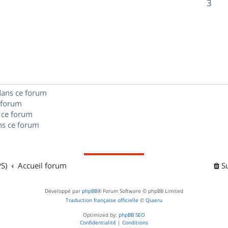
R
3
s
p
s
n
é
e
o
s
p
s
n
e
o
s
s
n
e
dans ce forum
s
s
 forum
e
 ce forum
s ce forum
s
S)
Accueil forum
S
Développé par
phpBB
® Forum Software © phpBB Limited
Traduction française officielle
©
Qiaeru
Optimized by:
phpBB SEO
Confidentialité
|
Conditions