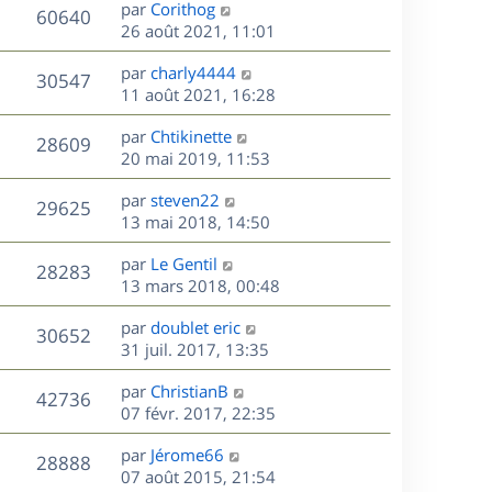
D
par
Corithog
n
V
60640
e
e
26 août 2021, 11:01
i
r
u
e
s
D
par
charly4444
n
r
V
30547
e
e
11 août 2021, 16:28
i
m
r
u
e
e
s
D
par
Chtikinette
n
r
V
s
28609
e
e
20 mai 2019, 11:53
i
m
s
r
u
e
e
a
s
D
par
steven22
n
r
V
s
29625
g
e
e
13 mai 2018, 14:50
i
m
s
e
r
u
e
e
a
s
D
par
Le Gentil
n
r
V
s
28283
g
e
e
13 mars 2018, 00:48
i
m
s
e
r
u
e
e
a
s
D
par
doublet eric
n
r
V
s
30652
g
e
e
31 juil. 2017, 13:35
i
m
s
e
r
u
e
e
a
s
D
par
ChristianB
n
r
V
s
42736
g
e
e
07 févr. 2017, 22:35
i
m
s
e
r
u
e
e
a
s
D
par
Jérome66
n
r
V
s
28888
g
e
e
07 août 2015, 21:54
i
m
s
e