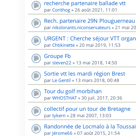
recherche partenaire ballade vtt
par
Corithog
»
26 août 2021, 11:01
Rech. partenaire 29N Plouguerneau 
par
nikolorants.niconservateurs
»
21 mai 20
URGENT : Cherche séjour VTT organis
par
Chtikinette
»
20 mai 2019, 11:53
Groupe Fb
par
steven22
»
13 mai 2018, 14:50
Sortie vtt les mardi région Brest
par
Le Gentil
»
13 mars 2018, 00:48
Tour du golf morbihan
par
WHOSTHAT
»
30 juil. 2017, 20:36
collectif pour un tour de Bretagne
par
tykern
»
28 mai 2007, 13:03
Randonnée de Locmalo à la Toussai
par
Jérome66
»
07 août 2015, 21:54