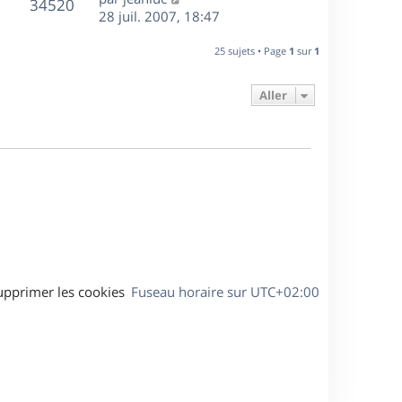
r
V
s
34520
g
e
e
28 juil. 2007, 18:47
i
m
s
e
r
u
e
e
a
s
n
r
25 sujets • Page
1
sur
1
s
g
e
i
m
s
e
e
e
a
Aller
s
r
s
g
m
s
e
e
a
s
g
s
e
a
g
e
upprimer les cookies
Fuseau horaire sur
UTC+02:00