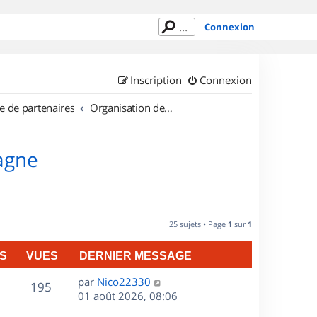
Connexion
Inscription
Connexion
e de partenaires
Organisation de sorties en région Bretagne
tagne
25 sujets • Page
1
sur
1
S
VUES
DERNIER MESSAGE
D
par
Nico22330
V
195
e
01 août 2026, 08:06
r
u